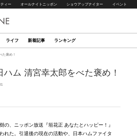
リティー
オールナイトニッポン
ショウアップナイター
イベント
ライフ
新着記事
ランキング
べた褒め！
日ハム 清宮幸太郎をべた褒め！
01
樹の、ニッポン放送『垣花正 あなたとハッピー！』
われた。引退後の現在の活動や、日本ハムファイタ