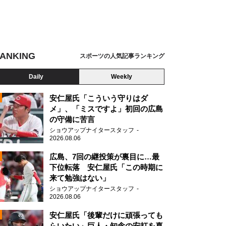
ANKING
スポーツの人気記事ランキング
Daily
Weekly
安仁屋氏「こういう守りはダ
メ」、「ミスですよ」初回の広島
の守備に苦言
ショウアップナイタースタッフ
2026.08.06
2
広島、7回の継投策が裏目に…最
下位転落 安仁屋氏「この時期に
来て勉強はない」
ショウアップナイタースタッフ
2026.08.06
2
安仁屋氏「後輩だけに頑張っても
らいたい」巨人・知念の安打を喜