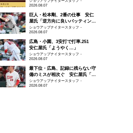
ショウアップナイタースタッフ
2026.08.07
巨人・松本剛、2番の仕事 安仁
屋氏「逆方向に良いバッティン
グ」
ショウアップナイタースタッフ
2026.08.07
広島・小園、3安打で打率.251
安仁屋氏「ようやく…」
ショウアップナイタースタッフ
2026.08.07
最下位・広島、記録に残らない守
備のミスが相次ぐ 安仁屋氏「最
近守りのミスが多い」
ショウアップナイタースタッフ
2026.08.07