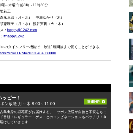
曜～木曜 午前8時～11時30分
：垣花正
：森永卓郎（月～水） 中瀬ゆかり（木）
那須恵理子（月・水） 熊谷実帆（火・木）
レス：
happy@1242.com
グ：
#happy1242
dikoのタイムフリー機能で、放送1週間後まで聴くことができる。
p/share/?sid=LFR&t=20220404080000
ハッピー！
ッポン放送 月～木 8:00～11:00
古島出身の垣花正がお届けする、ニッポン放送が自信と不安をもっ
ド番組！レギュラー・ゲストとのコンビネーションもバッチリ！今
届けしていきます！