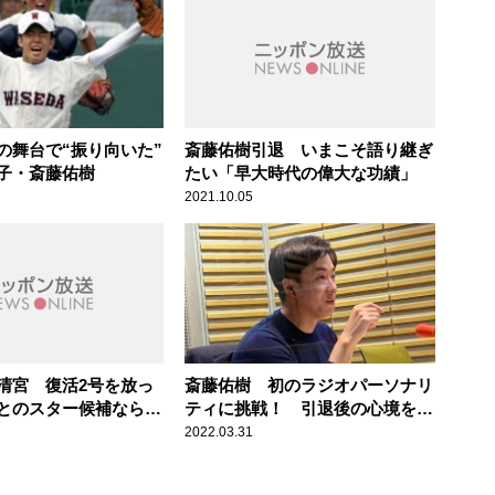
の舞台で“振り向いた”
斎藤佑樹引退 いまこそ語り継ぎ
子・斎藤佑樹
たい「早大時代の偉大な功績」
2021.10.05
清宮 復活2号を放っ
斎藤佑樹 初のラジオパーソナリ
とのスター候補ならで
ティに挑戦！ 引退後の心境を語
る
2022.03.31