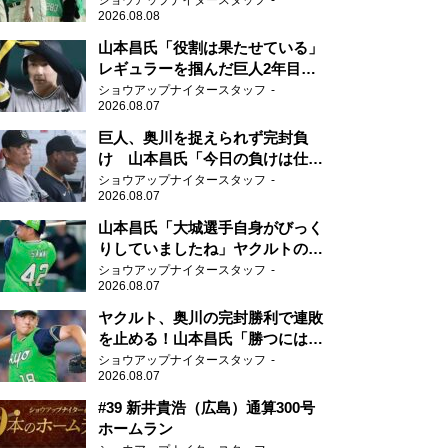
ショウアップナイタースタッフ
2026.08.08
山本昌氏「役割は果たせている」
レギュラーを掴んだ巨人2年目の
新人王候補
ショウアップナイタースタッフ
2026.08.07
巨人、奥川を捉えられず完封負
け 山本昌氏「今日の負けは仕方
がない」
ショウアップナイタースタッフ
2026.08.07
山本昌氏「大城選手自身がびっく
りしていましたね」ヤクルトのフ
ァースト・澤井の判断を評価
ショウアップナイタースタッフ
2026.08.07
ヤクルト、奥川の完封勝利で連敗
を止める！山本昌氏「勝つにはこ
ういう形しかない」
ショウアップナイタースタッフ
2026.08.07
#39 新井貴浩（広島）通算300号
ホームラン