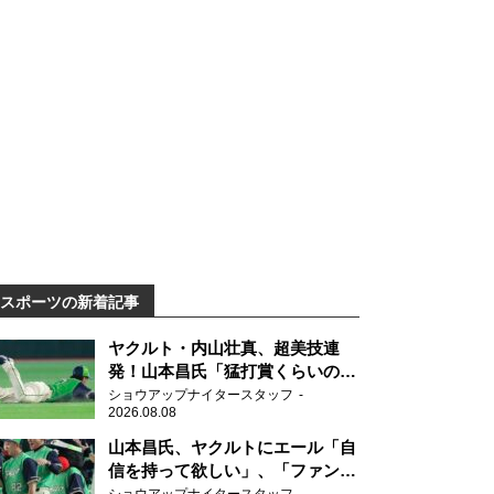
スポーツの新着記事
ヤクルト・内山壮真、超美技連
発！山本昌氏「猛打賞くらいの価
値」
ショウアップナイタースタッフ
2026.08.08
山本昌氏、ヤクルトにエール「自
信を持って欲しい」、「ファンの
方も毎日応援してくれています」