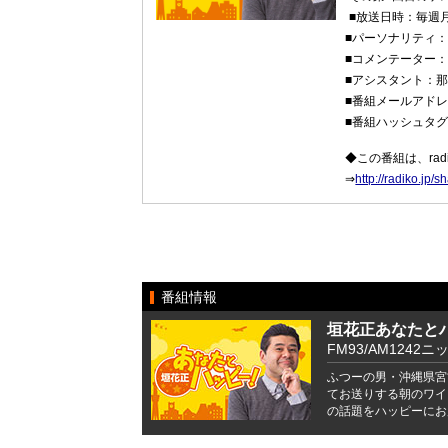
■放送日時：毎週月
■パーソナリティ
■コメンテーター
■アシスタント：
■番組メールアド
■番組ハッシュタ
◆この番組は、ra
⇒
http://radiko.j
番組情報
垣花正あなたと
FM93/AM1242ニ
ふつーの男・沖縄県宮
てお送りする朝のワイ
の話題をハッピーにお