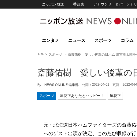
ニッポン放送
番組表
アナウンサー＆パーソナ
エンタメ
ニュース
スポーツ
コラム
TOP
スポーツ
斎藤佑樹 愛しい後輩の日ハム 清宮幸太郎を
斎藤佑樹 愛しい後輩の
2022-04-01
2022-04-
By -
NEWS ONLINE 編集部
公開：
更新：
スポーツ
垣花正あなたとハッピー！
垣花正
元・北海道日本ハムファイターズの斎藤佑
へのゲスト出演が決定、このたび収録が行