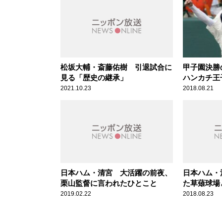
松坂大輔・斎藤佑樹 引退試合に
甲子園決勝
見る「歴史の継承」
ハンカチ王
2021.10.23
2018.08.21
日本ハム・清宮 大活躍の前夜、
日本ハム・
栗山監督に言われたひとこと
た草薙球場
はの縁
2019.02.22
2018.08.23