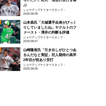
ぶ
2
ショウアップナイタースタッフ
2026.08.06
山本昌氏「大城選手自身がびっく
りしていましたね」ヤクルトのフ
ァースト・澤井の判断を評価
ショウアップナイタースタッフ
2026.08.07
2
山崎隆造氏「引き出しがひとつあ
るんだなと実証」巨人期待の高卒
2年目が技あり安打
ショウアップナイタースタッフ
2026.08.06
2