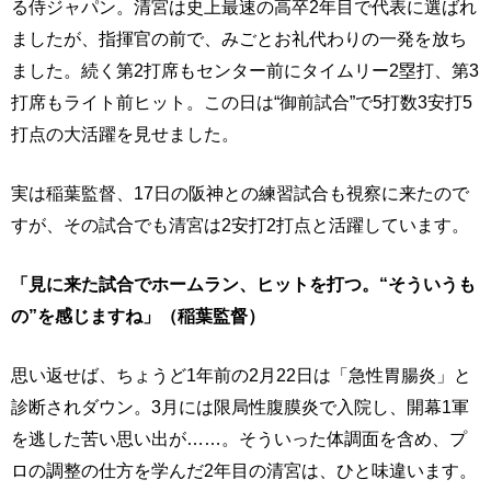
る侍ジャパン。清宮は史上最速の高卒2年目で代表に選ばれ
ましたが、指揮官の前で、みごとお礼代わりの一発を放ち
ました。続く第2打席もセンター前にタイムリー2塁打、第3
打席もライト前ヒット。この日は“御前試合”で5打数3安打5
打点の大活躍を見せました。
実は稲葉監督、17日の阪神との練習試合も視察に来たので
すが、その試合でも清宮は2安打2打点と活躍しています。
「見に来た試合でホームラン、ヒットを打つ。“そういうも
の”を感じますね」（稲葉監督）
思い返せば、ちょうど1年前の2月22日は「急性胃腸炎」と
診断されダウン。3月には限局性腹膜炎で入院し、開幕1軍
を逃した苦い思い出が……。そういった体調面を含め、プ
ロの調整の仕方を学んだ2年目の清宮は、ひと味違います。