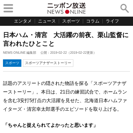
エンタメ
ニュース
スポーツ
コラム
ライフ
日本ハム・清宮 大活躍の前夜、栗山監督に
言われたひとこと
NEWS ONLINE 編集部
公開：
2019-02-22
（
2019-02-22
更新）
スポーツ
スポーツアナザーストーリー
話題のアスリートの隠された物語を探る「スポーツアナザ
ーストーリー」。本日は、21日の練習試合で、ホームラン
を含む3安打5打点の大活躍を見せた、北海道日本ハムファ
イターズ・清宮幸太郎選手のエピソードを取り上げる。
「ちゃんと捉えられてよかったと思います」