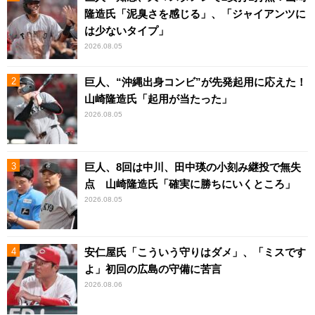
隆造氏「泥臭さを感じる」、「ジャイアンツに
は少ないタイプ」
2026.08.05
巨人、“沖縄出身コンビ”が先発起用に応えた！
山崎隆造氏「起用が当たった」
2026.08.05
巨人、8回は中川、田中瑛の小刻み継投で無失
点 山崎隆造氏「確実に勝ちにいくところ」
2026.08.05
安仁屋氏「こういう守りはダメ」、「ミスです
よ」初回の広島の守備に苦言
2026.08.06