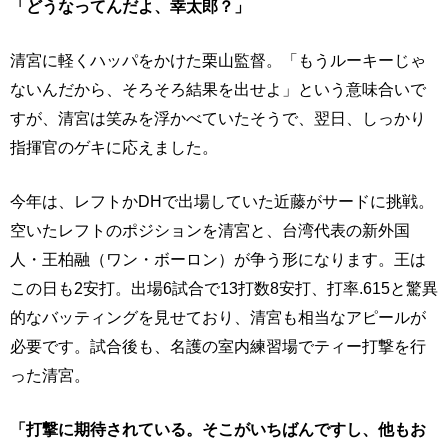
「どうなってんだよ、幸太郎？」
清宮に軽くハッパをかけた栗山監督。「もうルーキーじゃ
ないんだから、そろそろ結果を出せよ」という意味合いで
すが、清宮は笑みを浮かべていたそうで、翌日、しっかり
指揮官のゲキに応えました。
今年は、レフトかDHで出場していた近藤がサードに挑戦。
空いたレフトのポジションを清宮と、台湾代表の新外国
人・王柏融（ワン・ボーロン）が争う形になります。王は
この日も2安打。出場6試合で13打数8安打、打率.615と驚異
的なバッティングを見せており、清宮も相当なアピールが
必要です。試合後も、名護の室内練習場でティー打撃を行
った清宮。
「打撃に期待されている。そこがいちばんですし、他もお