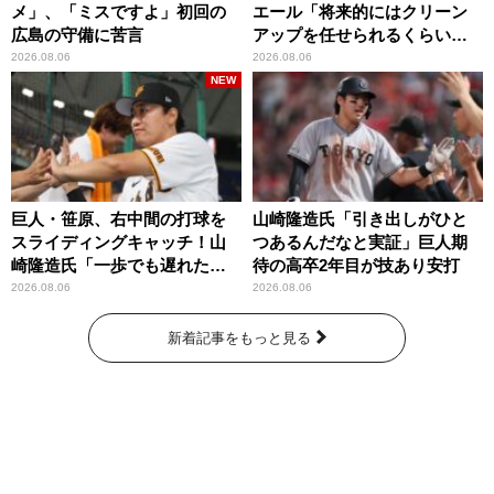
メ」、「ミスですよ」初回の
エール「将来的にはクリーン
広島の守備に苦言
アップを任せられるくらいま
では成長して」
2026.08.06
2026.08.06
NEW
巨人・笹原、右中間の打球を
山崎隆造氏「引き出しがひと
スライディングキャッチ！山
つあるんだなと実証」巨人期
崎隆造氏「一歩でも遅れた
待の高卒2年目が技あり安打
ら…」
2026.08.06
2026.08.06
新着記事をもっと見る