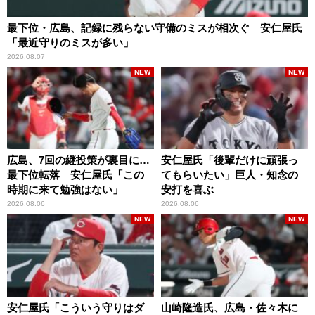
最下位・広島、記録に残らない守備のミスが相次ぐ 安仁屋氏
「最近守りのミスが多い」
2026.08.07
NEW
NEW
広島、7回の継投策が裏目に…
安仁屋氏「後輩だけに頑張っ
最下位転落 安仁屋氏「この
てもらいたい」巨人・知念の
時期に来て勉強はない」
安打を喜ぶ
2026.08.06
2026.08.06
NEW
NEW
安仁屋氏「こういう守りはダ
山崎隆造氏、広島・佐々木に