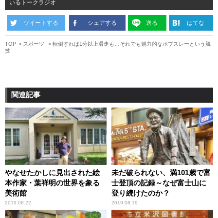
いるトークラジオ
ツイートする
シェアする
送る
はてな
TOP
スポーツ
転倒すれば1分以上滑走も…それでも魅力的なボブスレーという競
技
関連記事
やなせたかしに見出された絵
未だ破られない、満101歳で富
本作家・葉祥明の世界を象る
士登頂の記録～なぜ富士山に
美術館
登り続けたのか？
2019.08.22
2019.08.19