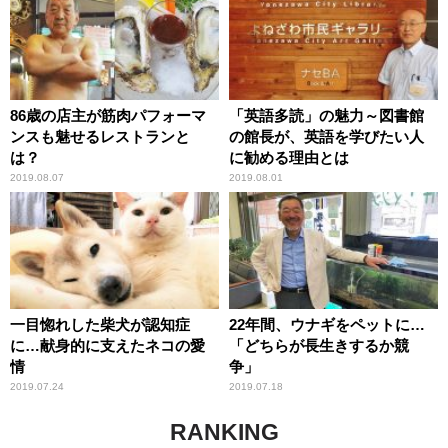
86歳の店主が筋肉パフォーマ
「英語多読」の魅力～図書館
ンスも魅せるレストランと
の館長が、英語を学びたい人
は？
に勧める理由とは
2019.08.07
2019.08.01
一目惚れした柴犬が認知症
22年間、ウナギをペットに…
に…献身的に支えたネコの愛
「どちらが長生きするか競
情
争」
2019.07.24
2019.07.18
RANKING