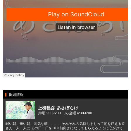
番組情報
上柳昌彦 あさぼらけ
月曜 5:00-6:00 火-金曜 4:30-6:00
眠い朝、辛い朝、元気な朝、、、、それぞれの気持ちをもって朝を迎える皆
さん一人一人に その日一日を10％前向きになってもらえるように心がけて