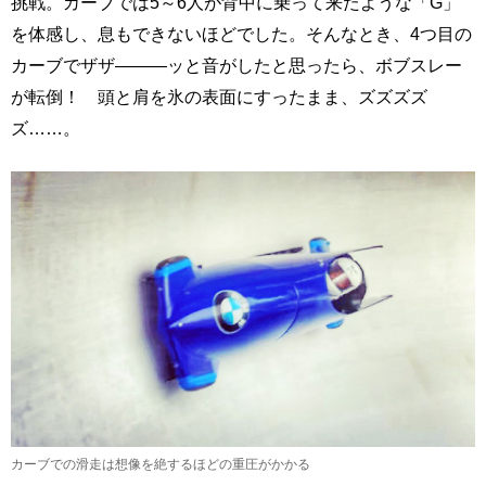
挑戦。カーブでは5～6人が背中に乗って来たような「G」
を体感し、息もできないほどでした。そんなとき、4つ目の
カーブでザザ―――ッと音がしたと思ったら、ボブスレー
が転倒！ 頭と肩を氷の表面にすったまま、ズズズズ
ズ……。
カーブでの滑走は想像を絶するほどの重圧がかかる