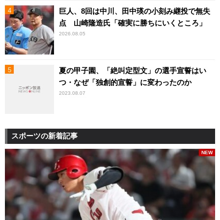
巨人、8回は中川、田中瑛の小刻み継投で無失
点 山崎隆造氏「確実に勝ちにいくところ」
2026.08.05
夏の甲子園、「絶叫定型文」の選手宣誓はい
つ・なぜ「独創的宣誓」に変わったのか
2023.08.07
スポーツの新着記事
NEW