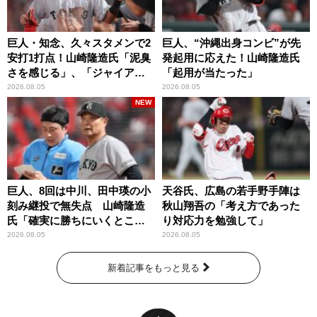
巨人・知念、久々スタメンで2
巨人、“沖縄出身コンビ”が先
安打1打点！山崎隆造氏「泥臭
発起用に応えた！山崎隆造氏
さを感じる」、「ジャイアン
「起用が当たった」
ツには少ないタイプ」
2026.08.05
2026.08.05
NEW
巨人、8回は中川、田中瑛の小
天谷氏、広島の若手野手陣は
刻み継投で無失点 山崎隆造
秋山翔吾の「考え方であった
氏「確実に勝ちにいくとこ
り対応力を勉強して」
ろ」
2026.08.05
2026.08.05
新着記事をもっと見る