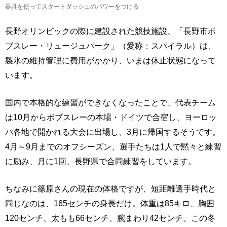
器具を使ってスタートダッシュのパワーをつける
長野オリンピックの際に建設された競技施設、「長野市ボ
ブスレー・リュージュパーク」（愛称：スパイラル）は、
製氷の維持管理に費用がかかり、いまは休止状態になって
います。
国内で本格的な練習ができなくなったことで、代表チーム
は10月からボブスレーの本場・ドイツで合宿し、ヨーロッ
パ各地で開かれる大会に出場し、3月に帰国するそうです。
4月～9月までのオフシーズン、選手たちは1人で黙々と練習
に励み、月に1回、長野県で合同練習をしています。
ちなみに篠原さんの現在の体格ですが、短距離選手時代と
同じなのは、165センチの身長だけ。体重は85キロ、胸囲
120センチ、太もも66センチ、腕まわり42センチ。この冬