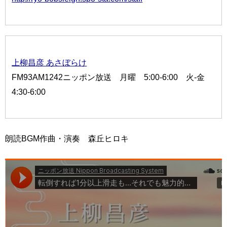
上柳昌彦 あさぼらけ
FM93AM1242ニッポン放送 月曜 5:00-6:00 火-金
4:30-6:00
朗読BGM作曲・演奏 森丘ヒロキ