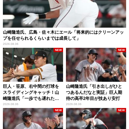
山崎隆造氏、広島・佐々木にエール「将来的にはクリーンアッ
プを任せられるくらいまでは成長して」
2026.08.06
NEW
NEW
巨人・笹原、右中間の打球を
山崎隆造氏「引き出しがひと
スライディングキャッチ！山
つあるんだなと実証」巨人期
崎隆造氏「一歩でも遅れた
待の高卒2年目が技あり安打
ら…」
2026.08.06
2026.08.06
NEW
NEW