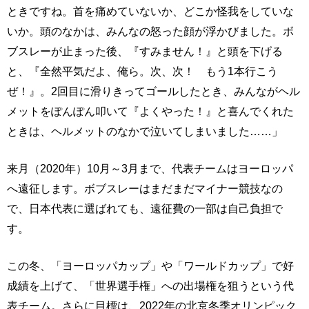
ときですね。首を痛めていないか、どこか怪我をしていな
いか。頭のなかは、みんなの怒った顔が浮かびました。ボ
ブスレーが止まった後、『すみません！』と頭を下げる
と、『全然平気だよ、俺ら。次、次！ もう1本行こう
ぜ！』。2回目に滑りきってゴールしたとき、みんながヘル
メットをぽんぽん叩いて『よくやった！』と喜んでくれた
ときは、ヘルメットのなかで泣いてしまいました……」
来月（2020年）10月～3月まで、代表チームはヨーロッパ
へ遠征します。ボブスレーはまだまだマイナー競技なの
で、日本代表に選ばれても、遠征費の一部は自己負担で
す。
この冬、「ヨーロッパカップ」や「ワールドカップ」で好
成績を上げて、「世界選手権」への出場権を狙うという代
表チーム。さらに目標は、2022年の北京冬季オリンピック