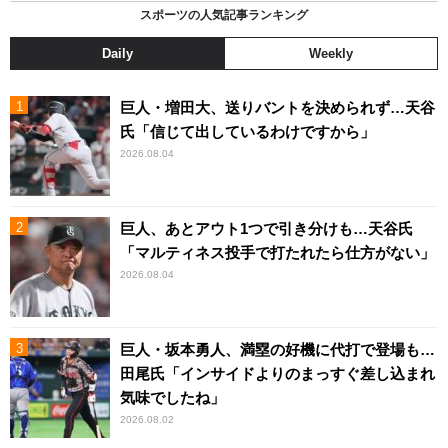
スポーツの人気記事ランキング
Daily
Weekly
巨人・増田大、送りバントを決められず…天谷
氏「信じて出しているわけですから」
2026.08.04
巨人、あとアウト1つで引き分けも…天谷氏
「マルティネス投手で打たれたら仕方がない」
2026.08.04
巨人・坂本勇人、満塁の好機に代打で登場も…
田尾氏「インサイドよりのまっすぐ差し込まれ
気味でしたね」
2026.08.02