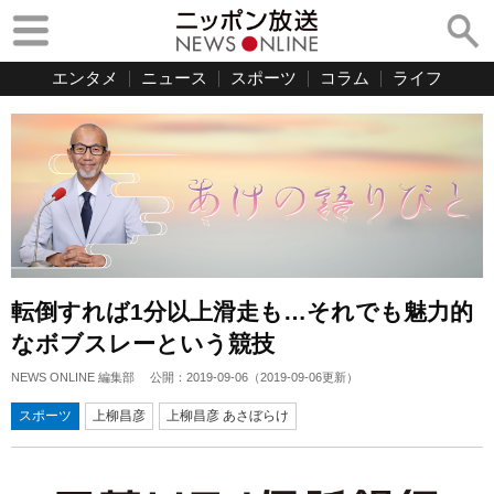
エンタメ
ニュース
スポーツ
コラム
ライフ
転倒すれば1分以上滑走も…それでも魅力的
なボブスレーという競技
NEWS ONLINE 編集部
公開：
2019-09-06
（
2019-09-06
更新）
スポーツ
上柳昌彦
上柳昌彦 あさぼらけ