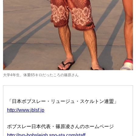
大学4年生、体重65キロだったころの篠原さん
「日本ボブスレー・リュージュ・スケルトン連盟」
http://www.jblsf.jp
ボブスレー日本代表・篠原凌さんのホームページ
http://ryo-bobsleigh.spo-sta.com/staff