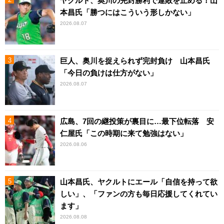
ヤクルト、奥川の完封勝利で連敗を止める！山
本昌氏「勝つにはこういう形しかない」
2026.08.07
巨人、奥川を捉えられず完封負け 山本昌氏
「今日の負けは仕方がない」
2026.08.07
広島、7回の継投策が裏目に…最下位転落 安
仁屋氏「この時期に来て勉強はない」
2026.08.06
山本昌氏、ヤクルトにエール「自信を持って欲
しい」、「ファンの方も毎日応援してくれてい
ます」
2026.08.08