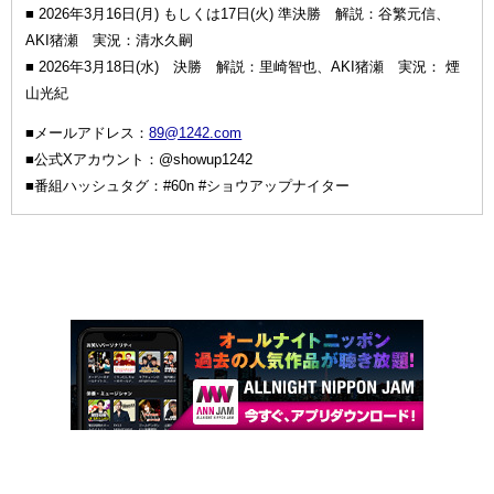
■ 2026年3月16日(月) もしくは17日(火) 準決勝 解説：谷繁元信、
AKI猪瀬 実況：清水久嗣
■ 2026年3月18日(水) 決勝 解説：里崎智也、AKI猪瀬 実況： 煙
山光紀
■メールアドレス：
89@1242.com
■公式Xアカウント：@showup1242
■番組ハッシュタグ：#60n #ショウアップナイター