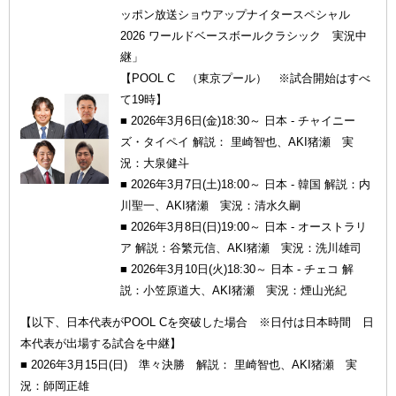
ッポン放送ショウアップナイタースペシャル
2026 ワールドベースボールクラシック 実況中
継」
【POOL C （東京プール） ※試合開始はすべ
て19時】
■ 2026年3月6日(金)18:30～ 日本 - チャイニー
ズ・タイペイ 解説： 里崎智也、AKI猪瀬 実
況：大泉健斗
■ 2026年3月7日(土)18:00～ 日本 - 韓国 解説：内
川聖一、AKI猪瀬 実況：清水久嗣
■ 2026年3月8日(日)19:00～ 日本 - オーストラリ
ア 解説：谷繁元信、AKI猪瀬 実況：洗川雄司
■ 2026年3月10日(火)18:30～ 日本 - チェコ 解
説：小笠原道大、AKI猪瀬 実況：煙山光紀
【以下、日本代表がPOOL Cを突破した場合 ※日付は日本時間 日
本代表が出場する試合を中継】
■ 2026年3月15日(日) 準々決勝 解説： 里崎智也、AKI猪瀬 実
況：師岡正雄