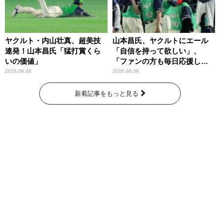
ヤクルト・内山壮真、超美技
山本昌氏、ヤクルトにエール
連発！山本昌氏「猛打賞くら
「自信を持って欲しい」、
いの価値」
「ファンの方も毎日応援して
くれています」
2026.08.08
2026.08.08
新着記事をもっと見る