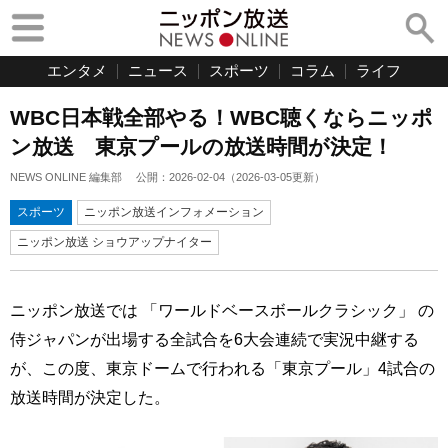
エンタメ
ニュース
スポーツ
コラム
ライフ
WBC日本戦全部やる！WBC聴くならニッポ
ン放送 東京プールの放送時間が決定！
NEWS ONLINE 編集部
公開：
2026-02-04
（
2026-03-05
更新）
スポーツ
ニッポン放送インフォメーション
ニッポン放送 ショウアップナイター
ニッポン放送では 「ワールドベースボールクラシック」 の
侍ジャパンが出場する全試合を6大会連続で実況中継する
が、この度、東京ドームで行われる「東京プール」4試合の
放送時間が決定した。