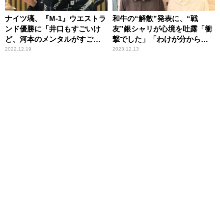
ナイツ塙、『M-1』ウエストラ
和牛の“解散”発表に、“戦
ンド優勝に「井口もすごいけ
友”銀シャリが心境を吐露「衝
ど、河本のメンタルがすご
撃でした」「わけが分からな
い」
すぎて」 ナイツも共感
2022.12.19
2023.12.13