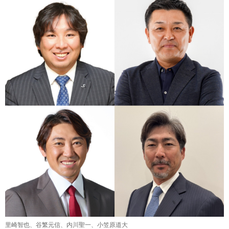
里崎智也、谷繁元信、内川聖一、小笠原道大