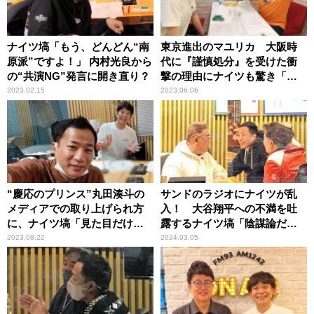
ナイツ塙「もう、どんどん“南
東京進出のマユリカ 大阪時
原派”ですよ！」 内村光良から
代に『謹慎処分』を受けた衝
の“共演NG”発言に開き直り？
撃の理由にナイツも驚き「そ
れ治んないよ」
2023.02.15
2023.06.06
“慶応のプリンス”丸田湊斗の
サンドのラジオにナイツが乱
メディアでの取り上げられ方
入！ 大谷翔平への不満を吐
に、ナイツ塙「見た目だけ話
露するナイツ塙「陰謀論だと
題になるとイヤだな……」
思っています」
2023.08.22
2024.03.05