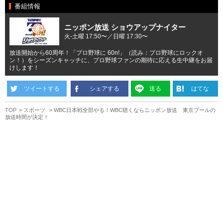
番組情報
ニッポン放送 ショウアップナイター
火-土曜 17:50〜／日曜 17:30〜
放送開始から60周年！「プロ野球に 60n!」（読み：プロ野球にロックオ
ン！）をシーズンキャッチに、プロ野球ファンの期待に応える生中継をお届
けします！
ツイートする
シェアする
送る
はてな
TOP
スポーツ
WBC日本戦全部やる！WBC聴くならニッポン放送 東京プールの
放送時間が決定！