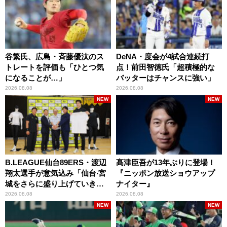
谷繁氏、広島・斉藤優汰のス
DeNA・度会が4試合連続打
トレートを評価も「ひとつ気
点！前田智徳氏「超積極的な
になることが…」
バッターはチャンスに強い」
2026.08.08
2026.08.08
NEW
NEW
B.LEAGUE仙台89ERS・渡辺
髙津臣吾が13年ぶりに登場！
翔太選手が意気込み「仙台‧宮
『ニッポン放送ショウアップ
城をさらに盛り上げていきた
ナイター』
いです」
2026.08.08
2026.08.08
NEW
NEW