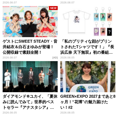
パンプスが合格祈願！
ー昼ズ』
2026.08.07
2026.08.07
NEW
ゲストにSWEET STEADY・音
「私のプリティな顔がプリン
井結衣＆白石まゆみが登場！
トされたTシャツです！」『長
公開収録で素顔全開！
浜広奈 天下無双』初の番組グ
ッズ発売
2026.08.07
AD
2026.08.05
ダイアモンド✡ユカイ、「夏休
GREEN×EXPO 2027まであと8
みに読んでみて」世界的ベス
ヶ月！“花博”の魅力届けた
トセラー『アナスタシア』を
い！#2
紹介
2026.08.05
2026.08.05