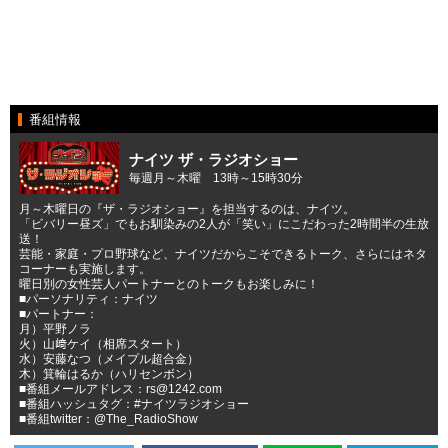
番組情報
ナイツ ザ・ラジオショー
毎週月～木曜 13時～15時30分
月～木曜日の『ザ・ラジオショー』を担当するのは、ナイツ。
「ビバリー昼ズ」でもお馴染みの2人が「笑い」にこだわった2時間半の生放
送！
芸能・家庭・プロ野球など、ナイツだからこそできるトーク、さらにはネタ
コーナーも実施します。
曜日別の女性芸人パートナーとのトークもお楽しみに！
■パーソナリティ：ナイツ
■パートナー：
月）平野ノラ
火）山﨑ケイ（相席スタート）
水）安藤なつ（メイプル超合金）
木）箕輪はるか（ハリセンボン）
■番組メールアドレス：rs@1242.com
■番組ハッシュタグ：#ナイツラジオショー
■番組twitter：@The_RadioShow