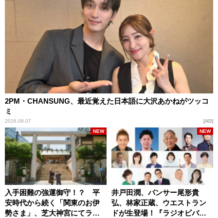
2PM・CHANSUNG、最近覚えた日本語に大沢あかねがツッコ
ミ
2026.08.07
AD
NEW
NEW
入手困難の強運御守！？ 平
井戸田潤、パンサー尾形貴
安時代から続く「関東のお伊
弘、林家正蔵、ウエストラン
勢さま」、芝大神宮にてラン
ドが生登場！『ラジオビバリ