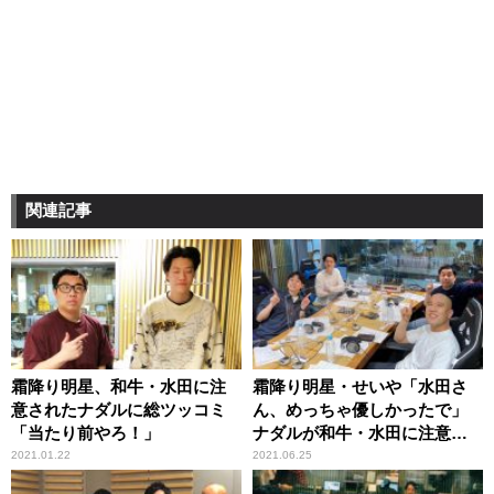
関連記事
霜降り明星、和牛・水田に注
霜降り明星・せいや「水田さ
意されたナダルに総ツッコミ
ん、めっちゃ優しかったで」
「当たり前やろ！」
ナダルが和牛・水田に注意さ
れた当時を振り返る
2021.01.22
2021.06.25