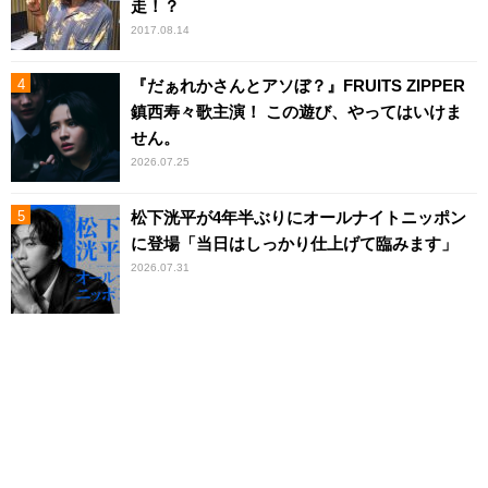
走！？
2017.08.14
『だぁれかさんとアソぼ？』FRUITS ZIPPER
鎮西寿々歌主演！ この遊び、やってはいけま
せん。
2026.07.25
松下洸平が4年半ぶりにオールナイトニッポン
に登場「当日はしっかり仕上げて臨みます」
2026.07.31