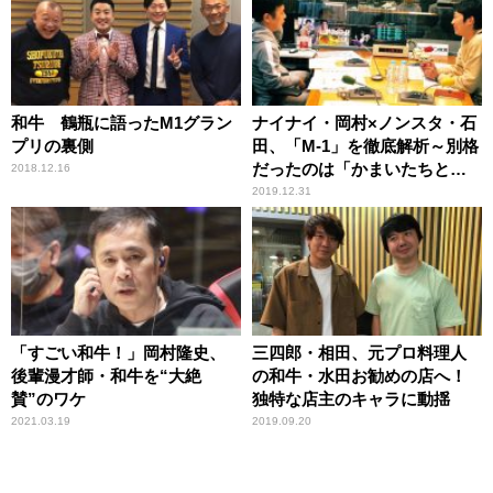
和牛 鶴瓶に語ったM1グラン
ナイナイ・岡村×ノンスタ・石
プリの裏側
田、「M-1」を徹底解析～別格
だったのは「かまいたちと和
2018.12.16
牛」
2019.12.31
「すごい和牛！」岡村隆史、
三四郎・相田、元プロ料理人
後輩漫才師・和牛を“大絶
の和牛・水田お勧めの店へ！
賛”のワケ
独特な店主のキャラに動揺
2021.03.19
2019.09.20