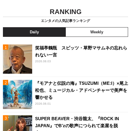
RANKING
エンタメの人気記事ランキング
Daily
Weekly
笑福亭鶴瓶 スピッツ・草野マサムネの忘れら
れない一言
2026.08.03
『モアナと伝説の海』TSUZUMI（ME:I）×尾上
松也、ミュージカル・アドベンチャーで美声を
響かせる
2026.08.01
SUPER BEAVER・渋谷龍太、『ROCK IN
JAPAN』でB’zの歌声につられて楽屋を脱