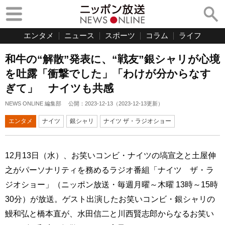
エンタメ
ニュース
スポーツ
コラム
ライフ
和牛の“解散”発表に、“戦友”銀シャリが心境
を吐露「衝撃でした」「わけが分からなす
ぎて」 ナイツも共感
NEWS ONLINE 編集部
公開：
2023-12-13
（
2023-12-13
更新）
エンタメ
ナイツ
銀シャリ
ナイツ ザ・ラジオショー
12月13日（水）、お笑いコンビ・ナイツの塙宣之と土屋伸
之がパーソナリティを務めるラジオ番組「ナイツ ザ・ラ
ジオショー」（ニッポン放送・毎週月曜～木曜 13時～15時
30分）が放送。ゲスト出演したお笑いコンビ・銀シャリの
鰻和弘と橋本直が、水田信二と川西賢志郎からなるお笑い