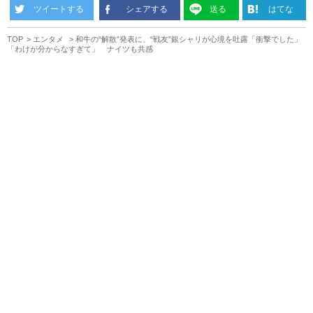
ツイートする
シェアする
送る
はてな
TOP
エンタメ
和牛の“解散”発表に、“戦友”銀シャリが心境を吐露「衝撃でした」
「わけが分からなすぎて」 ナイツも共感