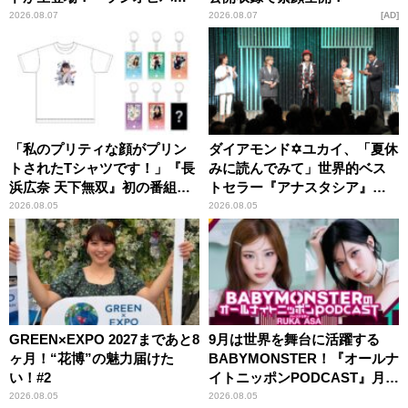
ー昼ズ』
2026.08.07
2026.08.07
AD
「私のプリティな顔がプリン
ダイアモンド✡ユカイ、「夏休
トされたTシャツです！」『長
みに読んでみて」世界的ベス
浜広奈 天下無双』初の番組グ
トセラー『アナスタシア』を
ッズ発売
紹介
2026.08.05
2026.08.05
GREEN×EXPO 2027まであと8
9月は世界を舞台に活躍する
ヶ月！“花博”の魅力届けた
BABYMONSTER！『オールナ
い！#2
イトニッポンPODCAST』月替
わりパーソナリティ
2026.08.05
2026.08.05