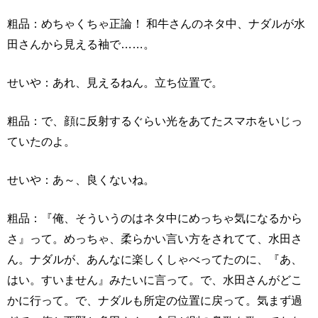
粗品：めちゃくちゃ正論！ 和牛さんのネタ中、ナダルが水
田さんから見える袖で……。
せいや：あれ、見えるねん。立ち位置で。
粗品：で、顔に反射するぐらい光をあてたスマホをいじっ
ていたのよ。
せいや：あ～、良くないね。
粗品：『俺、そういうのはネタ中にめっちゃ気になるから
さ』って。めっちゃ、柔らかい言い方をされてて、水田さ
ん。ナダルが、あんなに楽しくしゃべってたのに、『あ、
はい。すいません』みたいに言って。で、水田さんがどこ
かに行って。で、ナダルも所定の位置に戻って。気まず過