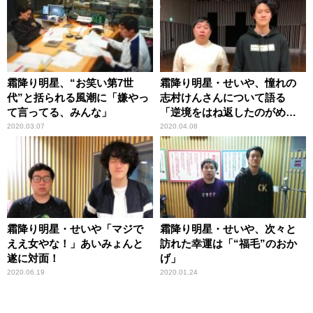
霜降り明星、“お笑い第7世
霜降り明星・せいや、憧れの
代”と括られる風潮に「嫌やっ
志村けんさんについて語る
て言ってる、みんな」
「逆境をはね返したのがめっ
ちゃ好き」
2020.03.07
2020.04.08
霜降り明星・せいや「マジで
霜降り明星・せいや、次々と
ええ女やな！」あいみょんと
訪れた幸運は「“福毛”のおか
遂に対面！
げ」
2020.06.19
2020.01.24