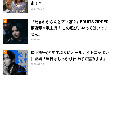
走！？
2017.08.14
『だぁれかさんとアソぼ？』FRUITS ZIPPER
鎮西寿々歌主演！ この遊び、やってはいけま
せん。
2026.07.25
松下洸平が4年半ぶりにオールナイトニッポン
に登場「当日はしっかり仕上げて臨みます」
2026.07.31