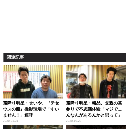
関連記事
霜降り明星・せいや、『テセ
霜降り明星・粗品、父親の墓
ウスの船』撮影現場で「すい
参りで不思議体験「マジでこ
ません！」連呼
んなんがあるんかと思って」
2020.01.31
2020.10.23