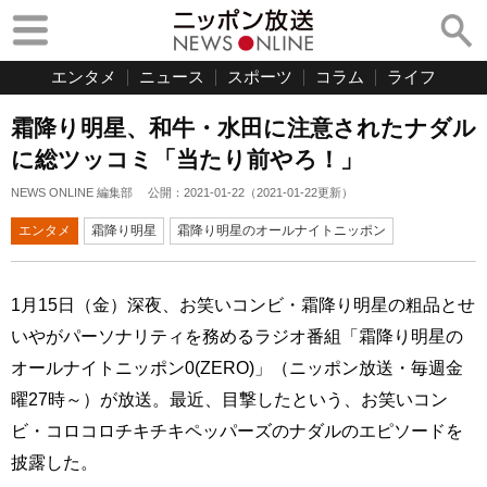
エンタメ
ニュース
スポーツ
コラム
ライフ
霜降り明星、和牛・水田に注意されたナダル
に総ツッコミ「当たり前やろ！」
NEWS ONLINE 編集部
公開：
2021-01-22
（
2021-01-22
更新）
エンタメ
霜降り明星
霜降り明星のオールナイトニッポン
1月15日（金）深夜、お笑いコンビ・霜降り明星の粗品とせ
いやがパーソナリティを務めるラジオ番組「霜降り明星の
オールナイトニッポン0(ZERO)」（ニッポン放送・毎週金
曜27時～）が放送。最近、目撃したという、お笑いコン
ビ・コロコロチキチキペッパーズのナダルのエピソードを
披露した。