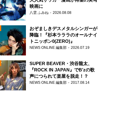
映画に
八雲 ふみね
2026.08.08
おぞましきデスメタルシンガーが
降臨！『杉本ラララのオールナイ
トニッポン0(ZERO)』
NEWS ONLINE 編集部
2026.07.19
N
SUPER BEAVER・渋谷龍太、
『ROCK IN JAPAN』でB’zの歌
声につられて楽屋を脱走！？
NEWS ONLINE 編集部
2017.08.14
N