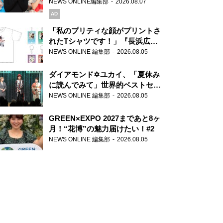
録で素顔全開！
NEWS ONLINE編集部
2026.08.07
AD
「私のプリティな顔がプリントさ
れたTシャツです！」『長浜広奈
天下無双』初の番組グッズ発売
NEWS ONLINE 編集部
2026.08.05
ダイアモンド✡ユカイ、「夏休み
に読んでみて」世界的ベストセラ
ー『アナスタシア』を紹介
NEWS ONLINE 編集部
2026.08.05
GREEN×EXPO 2027まであと8ヶ
月！“花博”の魅力届けたい！#2
NEWS ONLINE 編集部
2026.08.05