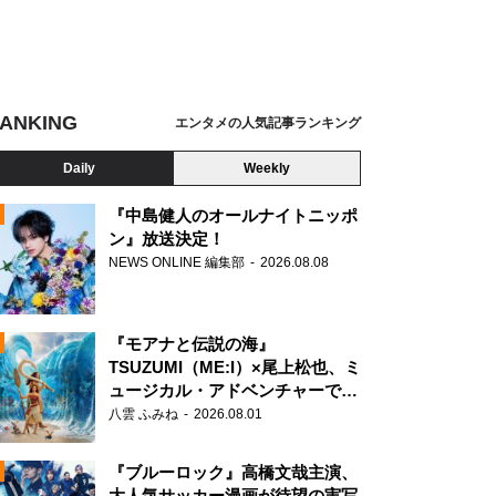
ANKING
エンタメの人気記事ランキング
Daily
Weekly
『中島健人のオールナイトニッポ
ン』放送決定！
NEWS ONLINE 編集部
2026.08.08
N
『モアナと伝説の海』
TSUZUMI（ME:I）×尾上松也、ミ
ュージカル・アドベンチャーで美
声を響かせる
八雲 ふみね
2026.08.01
『ブルーロック』高橋文哉主演、
大人気サッカー漫画が待望の実写