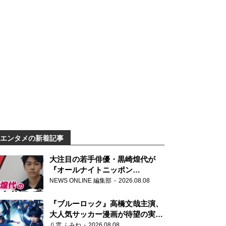
エンタメの新着記事
大注目の若手俳優・黒崎煌代が
『オールナイトニッポン
0(ZERO)』に初登場「今からとて
NEWS ONLINE 編集部
2026.08.08
もワクワクしております！」
『ブルーロック』高橋文哉主演、
大人気サッカー漫画が待望の実写
映画に
八雲 ふみね
2026.08.08