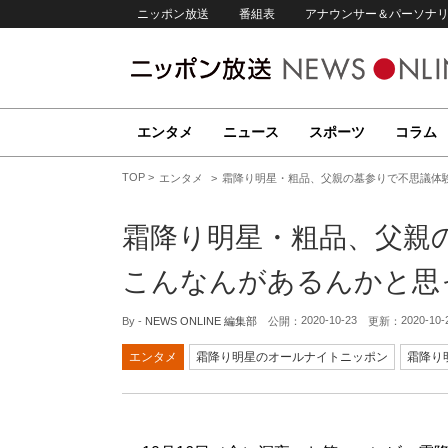
ニッポン放送
番組表
アナウンサー＆パーソナ
エンタメ
ニュース
スポーツ
コラム
TOP
エンタメ
霜降り明星・粗品、父親の墓参りで不思議体
霜降り明星・粗品、父親
こんなんがあるんかと思
2020-10-23
2020-10-
By -
NEWS ONLINE 編集部
公開：
更新：
エンタメ
霜降り明星のオールナイトニッポン
霜降り