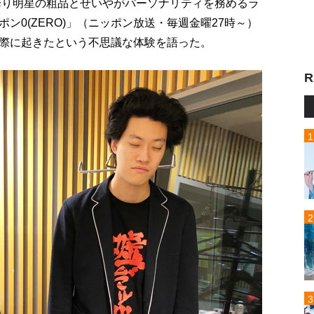
霜降り明星の粗品とせいやがパーソナリティを務めるラ
ン0(ZERO)」（ニッポン放送・毎週金曜27時～）
際に起きたという不思議な体験を語った。
R