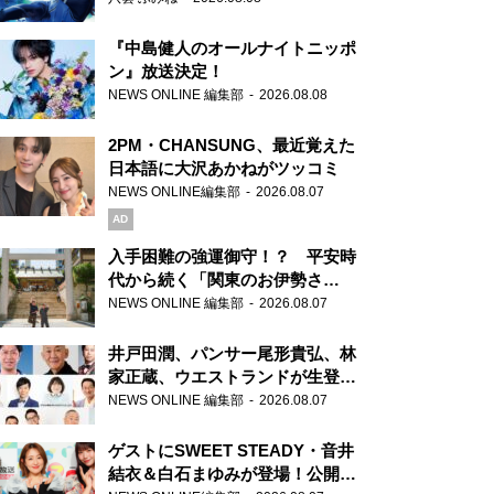
『中島健人のオールナイトニッポ
ン』放送決定！
NEWS ONLINE 編集部
2026.08.08
2PM・CHANSUNG、最近覚えた
日本語に大沢あかねがツッコミ
NEWS ONLINE編集部
2026.08.07
AD
入手困難の強運御守！？ 平安時
代から続く「関東のお伊勢さ
ま」、芝大神宮にてランパンプス
NEWS ONLINE 編集部
2026.08.07
が合格祈願！
井戸田潤、パンサー尾形貴弘、林
家正蔵、ウエストランドが生登
場！『ラジオビバリー昼ズ』
NEWS ONLINE 編集部
2026.08.07
ゲストにSWEET STEADY・音井
結衣＆白石まゆみが登場！公開収