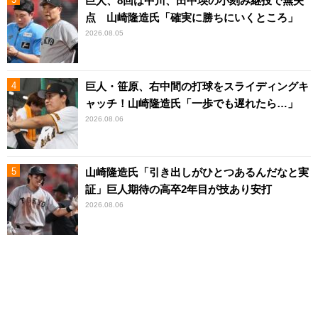
巨人、8回は中川、田中瑛の小刻み継投で無失
点 山崎隆造氏「確実に勝ちにいくところ」
2026.08.05
巨人・笹原、右中間の打球をスライディングキ
ャッチ！山崎隆造氏「一歩でも遅れたら…」
2026.08.06
山崎隆造氏「引き出しがひとつあるんだなと実
証」巨人期待の高卒2年目が技あり安打
2026.08.06