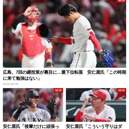
NEW
広島、7回の継投策が裏目に…最下位転落 安仁屋氏「この時期
に来て勉強はない」
2026.08.06
NEW
NEW
安仁屋氏「後輩だけに頑張っ
安仁屋氏「こういう守りはダ