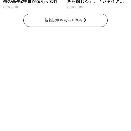
待の高卒2年目が技あり安打
さを感じる」、「ジャイアン
ツには少ないタイプ」
2026.08.06
2026.08.05
新着記事をもっと見る