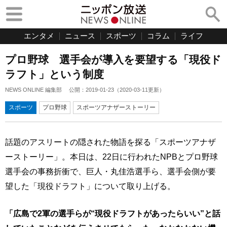
エンタメ
ニュース
スポーツ
コラム
ライフ
プロ野球 選手会が導入を要望する「現役ド
ラフト」という制度
NEWS ONLINE 編集部
公開：
2019-01-23
（
2020-03-11
更新）
スポーツ
プロ野球
スポーツアナザーストーリー
話題のアスリートの隠された物語を探る「スポーツアナザ
ーストーリー」。本日は、22日に行われたNPBとプロ野球
選手会の事務折衝で、巨人・丸佳浩選手ら、選手会側が要
望した「現役ドラフト」について取り上げる。
「広島で2軍の選手らが“現役ドラフトがあったらいい”と話