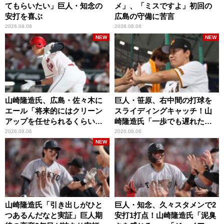
てもらいたい」巨人・知念の
メ」、「ミスですよ」初回の
安打を喜ぶ
広島の守備に苦言
2026.08.06
2026.08.06
NEW
NEW
山崎隆造氏、広島・佐々木に
巨人・笹原、右中間の打球を
エール「将来的にはクリーン
スライディングキャッチ！山
アップを任せられるくらいま
崎隆造氏「一歩でも遅れた
では成長して」
ら…」
2026.08.06
2026.08.06
NEW
山崎隆造氏「引き出しがひと
巨人・知念、久々スタメンで2
つあるんだなと実証」巨人期
安打1打点！山崎隆造氏「泥臭