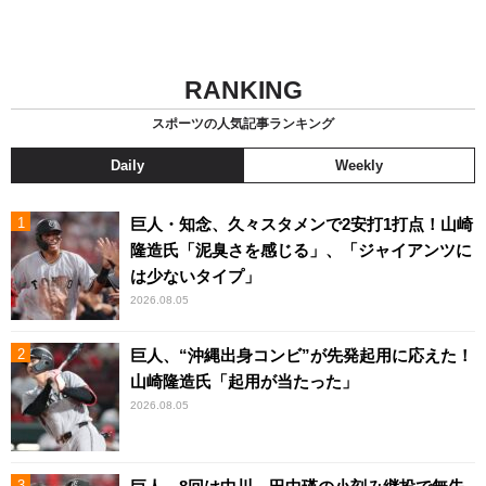
RANKING
スポーツの人気記事ランキング
Daily
Weekly
巨人・知念、久々スタメンで2安打1打点！山崎
隆造氏「泥臭さを感じる」、「ジャイアンツに
は少ないタイプ」
2026.08.05
巨人、“沖縄出身コンビ”が先発起用に応えた！
山崎隆造氏「起用が当たった」
2026.08.05