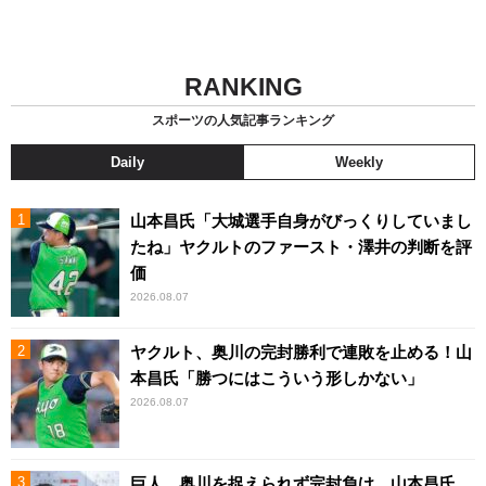
RANKING
スポーツの人気記事ランキング
Daily
Weekly
山本昌氏「大城選手自身がびっくりしていまし
たね」ヤクルトのファースト・澤井の判断を評
価
2026.08.07
ヤクルト、奥川の完封勝利で連敗を止める！山
本昌氏「勝つにはこういう形しかない」
2026.08.07
巨人、奥川を捉えられず完封負け 山本昌氏