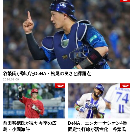
谷繁氏が挙げたDeNA・松尾の良さと課題点
2026.08.09
NEW
NEW
前田智徳氏が見た今季の広
DeNA、エンカーナシオン4番
島・小園海斗
固定で打線が活性化 谷繁氏