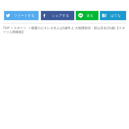
ツイートする
シェアする
送る
はてな
TOP
スポーツ
最愛のビオレタ夫人は5歳年上 大相撲前頭・碧山亘右(31歳)【スポ
ーツ人間模様】