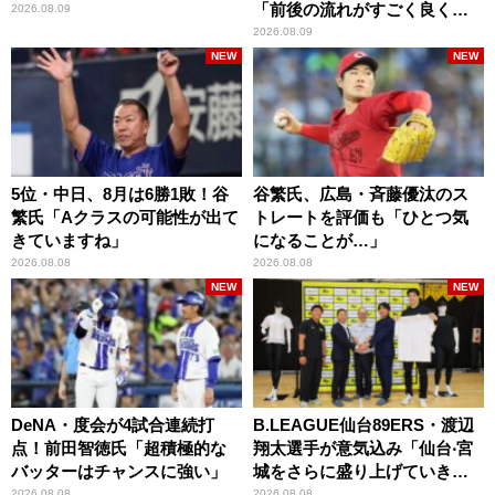
「前後の流れがすごく良くな
2026.08.09
りましたね」
2026.08.09
NEW
NEW
5位・中日、8月は6勝1敗！谷
谷繁氏、広島・斉藤優汰のス
繁氏「Aクラスの可能性が出て
トレートを評価も「ひとつ気
きていますね」
になることが…」
2026.08.08
2026.08.08
NEW
NEW
DeNA・度会が4試合連続打
B.LEAGUE仙台89ERS・渡辺
点！前田智徳氏「超積極的な
翔太選手が意気込み「仙台‧宮
バッターはチャンスに強い」
城をさらに盛り上げていきた
いです」
2026.08.08
2026.08.08