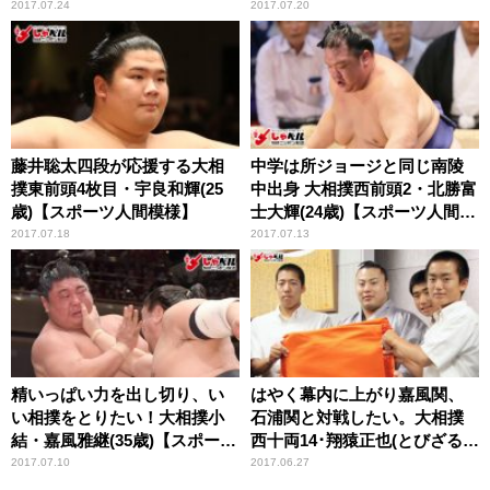
間模様】
ーツ人間模様】
2017.07.24
2017.07.20
藤井聡太四段が応援する大相
中学は所ジョージと同じ南陵
撲東前頭4枚目・宇良和輝(25
中出身 大相撲西前頭2・北勝富
歳)【スポーツ人間模様】
士大輝(24歳)【スポーツ人間模
様】
2017.07.18
2017.07.13
精いっぱい力を出し切り、い
はやく幕内に上がり嘉風関、
い相撲をとりたい！大相撲小
石浦関と対戦したい。大相撲
結・嘉風雅継(35歳)【スポーツ
西十両14･翔猿正也(とびざる･
人間模様】
25歳)スポーツ人間模様
2017.07.10
2017.06.27