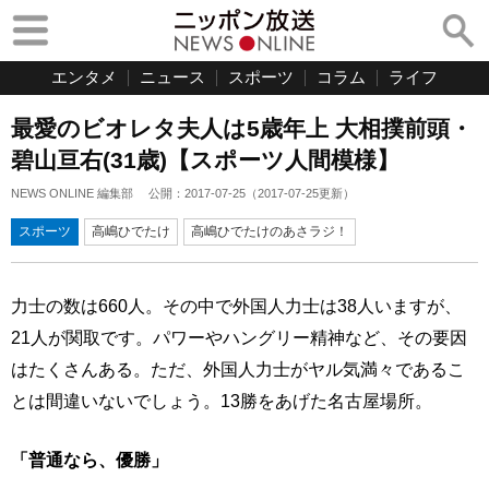
エンタメ
ニュース
スポーツ
コラム
ライフ
最愛のビオレタ夫人は5歳年上 大相撲前頭・
碧山亘右(31歳)【スポーツ人間模様】
NEWS ONLINE 編集部
公開：
2017-07-25
（
2017-07-25
更新）
スポーツ
高嶋ひでたけ
高嶋ひでたけのあさラジ！
力士の数は660人。その中で外国人力士は38人いますが、
21人が関取です。パワーやハングリー精神など、その要因
はたくさんある。ただ、外国人力士がヤル気満々であるこ
とは間違いないでしょう。13勝をあげた名古屋場所。
「普通なら、優勝」