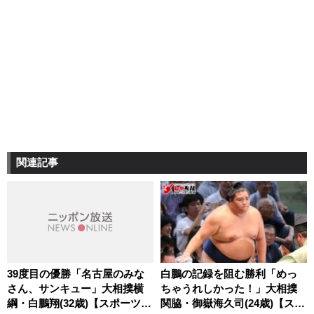
関連記事
39度目の優勝「名古屋のみな
白鵬の記録を阻む勝利「めっ
さん、サンキュー」大相撲横
ちゃうれしかった！」大相撲
綱・白鵬翔(32歳)【スポーツ人
関脇・御嶽海久司(24歳)【スポ