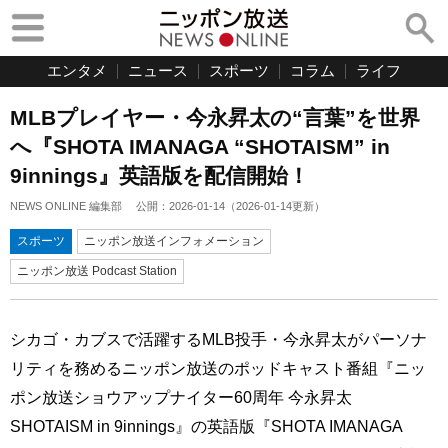
エンタメ
ニュース
スポーツ
コラム
ライフ
MLBプレイヤー・今永昇太の“言葉”を世界
へ『SHOTA IMANAGA “SHOTAISM” in
9innings』英語版を配信開始！
NEWS ONLINE 編集部
公開：
2026-01-14
（
2026-01-14
更新）
スポーツ
ニッポン放送インフォメーション
ニッポン放送 Podcast Station
シカゴ・カブスで活躍するMLB投手・今永昇太がパーソナ
リティを務めるニッポン放送のポッドキャスト番組『ニッ
ポン放送ショウアップナイター60周年 今永昇太
SHOTAISM in 9innings』の英語版『SHOTA IMANAGA