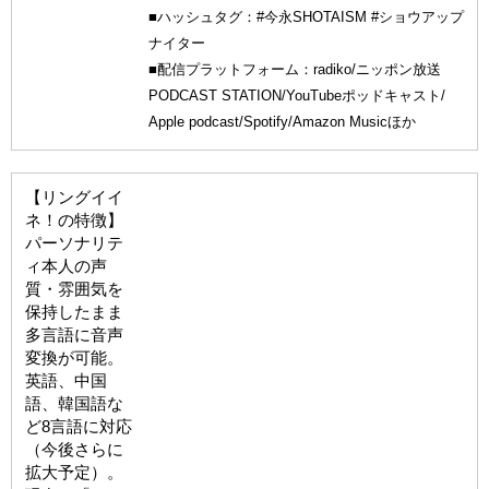
■ハッシュタグ：#今永SHOTAISM #ショウアップ
ナイター
■配信プラットフォーム：radiko/ニッポン放送
PODCAST STATION/YouTubeポッドキャスト/
Apple podcast/Spotify/Amazon Musicほか
【リングイイ
ネ！の特徴】
パーソナリテ
ィ本人の声
質・雰囲気を
保持したまま
多言語に音声
変換が可能。
英語、中国
語、韓国語な
ど8言語に対応
（今後さらに
拡大予定）。