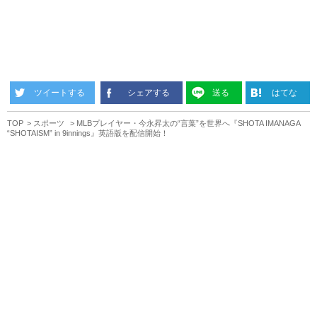
ツイートする
シェアする
送る
はてな
TOP
スポーツ
MLBプレイヤー・今永昇太の“言葉”を世界へ『SHOTA IMANAGA
“SHOTAISM” in 9innings』英語版を配信開始！