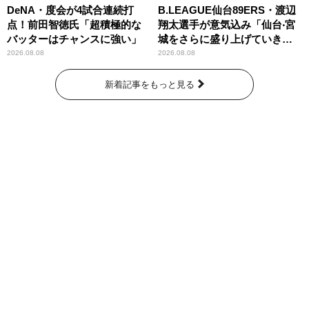
DeNA・度会が4試合連続打
B.LEAGUE仙台89ERS・渡辺
点！前田智徳氏「超積極的な
翔太選手が意気込み「仙台‧宮
バッターはチャンスに強い」
城をさらに盛り上げていきた
いです」
2026.08.08
2026.08.08
新着記事をもっと見る