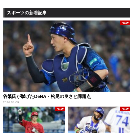
スポーツの新着記事
NEW
谷繁氏が挙げたDeNA・松尾の良さと課題点
2026.08.09
NEW
NEW