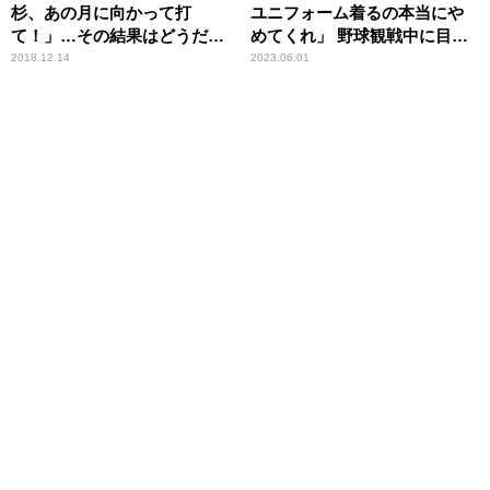
杉、あの月に向かって打
ユニフォーム着るの本当にや
て！」…その結果はどうだっ
めてくれ」 野球観戦中に目撃
たのか？
したカープファンの“裏切
2018.12.14
2023.06.01
り”に憤慨