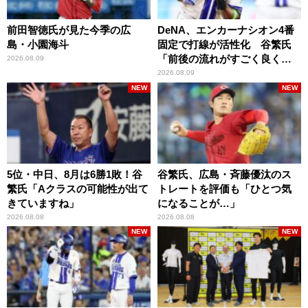
前田智徳氏が見た今季の広
DeNA、エンカーナシオン4番
島・小園海斗
固定で打線が活性化 谷繁氏
「前後の流れがすごく良くな
2026.08.09
りましたね」
2026.08.09
NEW
NEW
5位・中日、8月は6勝1敗！谷
谷繁氏、広島・斉藤優汰のス
繁氏「Aクラスの可能性が出て
トレートを評価も「ひとつ気
きていますね」
になることが…」
2026.08.08
2026.08.08
NEW
NEW