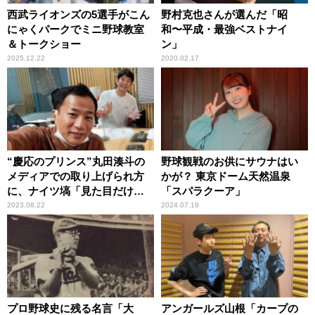
西武ライオンズの5選手がこん
野村克也さんが選んだ「昭
にゃくパークでミニ野球教室
和〜平成・最強ベストナイ
＆トークショー
ン」
2025.12.22
2020.02.17
“慶応のプリンス”丸田湊斗の
野球観戦のお供にサウナはい
メディアでの取り上げられ方
かが？ 東京ドーム天然温泉
に、ナイツ塙「見た目だけ話
「スパラクーア」
題になるとイヤだな……」
2023.08.22
2024.07.19
プロ野球史に残る名言「大
アンガールズ山根「カープの