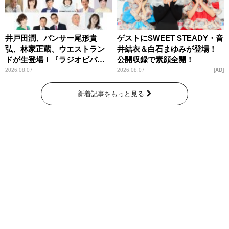
井戸田潤、パンサー尾形貴
ゲストにSWEET STEADY・音
弘、林家正蔵、ウエストラン
井結衣＆白石まゆみが登場！
ドが生登場！『ラジオビバリ
公開収録で素顔全開！
ー昼ズ』
2026.08.07
2026.08.07
AD
新着記事をもっと見る