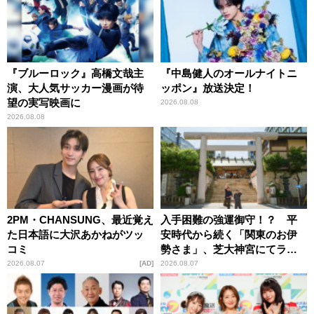
『ブルーロック』高橋文哉主
『中島健人のオールナイトニ
演、大人気サッカー漫画が待
ッポン』放送決定！
望の実写映画に
2026.08.08
2026.08.08
2PM・CHANSUNG、最近覚え
入手困難の強運御守！？ 平
た日本語に大沢あかねがツッ
安時代から続く「関東のお伊
コミ
勢さま」、芝大神宮にてラン
パンプスが合格祈願！
2026.08.07
AD
2026.08.07