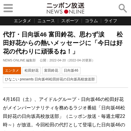
エンタメ
ニュース
スポーツ
コラム
ライフ
代打・日向坂46 富田鈴花、思わず涙 松
田好花からの熱いメッセージに「今日は好
花の代わりに頑張るね！」
NEWS ONLINE 編集部
公開：
2022-04-20
（
2022-04-20
更新）
エンタメ
松田好花
富田鈴花
日向坂46
ひなこい presents 日向坂46松田好花の日向坂高校放送部
4月16日（土）、アイドルグループ・日向坂46の松田好花
がメインパーソナリティを務めるラジオ番組「日向坂46松
田好花の日向坂高校放送部」（ニッポン放送・毎週土曜22
時～）が放送。今回松田の代打として登場した日向坂46の