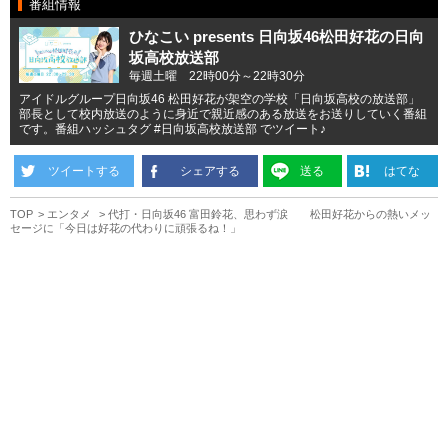
番組情報
ひなこい presents 日向坂46松田好花の日向
坂高校放送部
毎週土曜 22時00分～22時30分
アイドルグループ日向坂46 松田好花が架空の学校「日向坂高校の放送部」
部長として校内放送のように身近で親近感のある放送をお送りしていく番組
です。番組ハッシュタグ #日向坂高校放送部 でツイート♪
ツイートする
シェアする
送る
はてな
TOP
エンタメ
代打・日向坂46 富田鈴花、思わず涙 松田好花からの熱いメッ
セージに「今日は好花の代わりに頑張るね！」