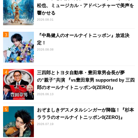
松也、ミュージカル・アドベンチャーで美声を
響かせる
2026.08.01
『中島健人のオールナイトニッポン』放送決
定！
2026.08.08
三四郎とトヨタ自動車・豊田章男会長が夢
の“親子”共演 『vs豊田章男 supported by 三四
郎のオールナイトニッポン0(ZERO)』
2026.06.13
おぞましきデスメタルシンガーが降臨！『杉本
ラララのオールナイトニッポン0(ZERO)』
2026.07.19