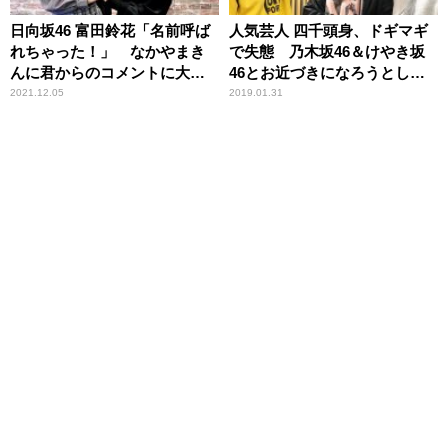
日向坂46 富田鈴花「名前呼ば
人気芸人 四千頭身、ドギマギ
れちゃった！」 なかやまき
で失態 乃木坂46＆けやき坂
んに君からのコメントに大喜
46とお近づきになろうとした
びの姿を見て松田好花も微笑
結果…
2021.12.05
2019.01.31
む