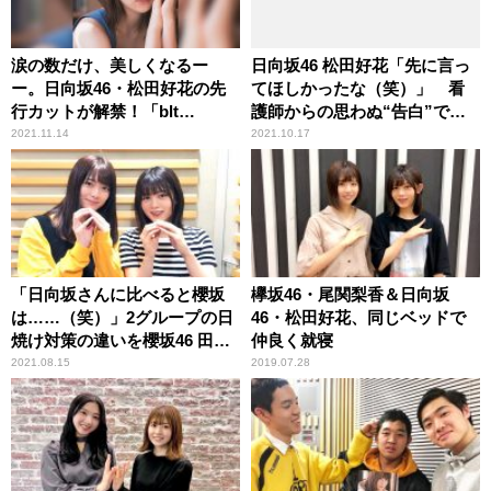
涙の数だけ、美しくなるー
日向坂46 松田好花「先に言っ
ー。日向坂46・松田好花の先
てほしかったな（笑）」 看
行カットが解禁！「blt
護師からの思わぬ“告白”で頭
graph.vol.73」
が真っ白になった顛末を明か
2021.11.14
2021.10.17
す
「日向坂さんに比べると櫻坂
欅坂46・尾関梨香＆日向坂
は……（笑）」2グループの日
46・松田好花、同じベッドで
焼け対策の違いを櫻坂46 田村
仲良く就寝
保乃＆尾関梨香が振り返る
2021.08.15
2019.07.28