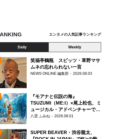
ANKING
エンタメの人気記事ランキング
Daily
Weekly
笑福亭鶴瓶 スピッツ・草野マサ
ムネの忘れられない一言
NEWS ONLINE 編集部
2026.08.03
N
『モアナと伝説の海』
TSUZUMI（ME:I）×尾上松也、ミ
ュージカル・アドベンチャーで美
声を響かせる
八雲 ふみね
2026.08.01
SUPER BEAVER・渋谷龍太、
『ROCK IN JAPAN』でB’zの歌