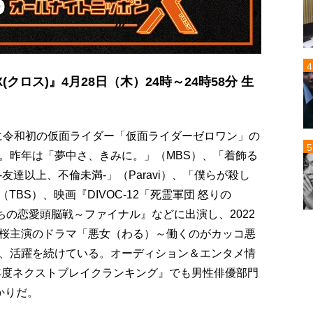
ロス)』4月28日（木）24時～24時58分 生
年に令和初の仮面ライダー「仮面ライダーゼロワン」の
。昨年は「夢中さ、きみに。」（MBS）、「着飾る
友達以上、不倫未満-」（Paravi）、「僕らが殺し
TBS）、映画『DIVOC-12「死霊軍団 怒りの
ちの恋愛頭脳戦～ファイナル』などに出演し、2022
桜主演のドラマ「悪女（わる）～働くのがカッコ悪
、活躍を続けている。オーディション＆エンタメ情
2年度ネクストブレイクランキング』でも男性俳優部門
かりだ。