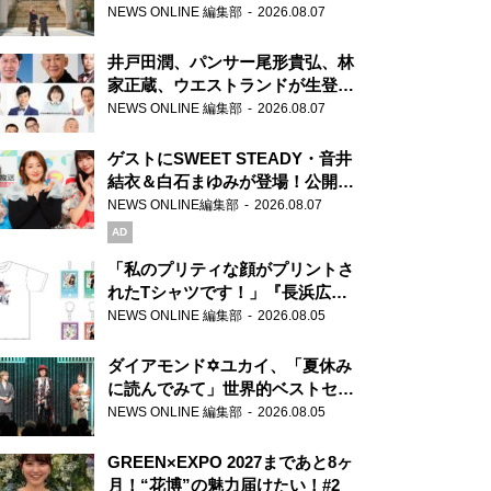
ま」、芝大神宮にてランパンプス
NEWS ONLINE 編集部
2026.08.07
が合格祈願！
井戸田潤、パンサー尾形貴弘、林
家正蔵、ウエストランドが生登
場！『ラジオビバリー昼ズ』
NEWS ONLINE 編集部
2026.08.07
ゲストにSWEET STEADY・音井
結衣＆白石まゆみが登場！公開収
録で素顔全開！
NEWS ONLINE編集部
2026.08.07
AD
「私のプリティな顔がプリントさ
れたTシャツです！」『長浜広奈
天下無双』初の番組グッズ発売
NEWS ONLINE 編集部
2026.08.05
ダイアモンド✡ユカイ、「夏休み
に読んでみて」世界的ベストセラ
ー『アナスタシア』を紹介
NEWS ONLINE 編集部
2026.08.05
GREEN×EXPO 2027まであと8ヶ
月！“花博”の魅力届けたい！#2