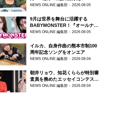
NEWS ONLINE 編集部
2026.08.05
9月は世界を舞台に活躍する
BABYMONSTER！『オールナイ
トニッポンPODCAST』月替わり
NEWS ONLINE 編集部
2026.08.05
パーソナリティ
イルカ、自身作曲の熊本市制100
周年記念ソングをオンエア
NEWS ONLINE 編集部
2026.08.04
朝井リョウ、知花くららが特別審
査員を務めたエッセイコンテスト
の特別番組「#いまあなたに伝え
NEWS ONLINE 編集部
2026.08.04
たいこと」