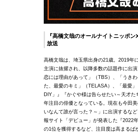
『高橋文哉のオールナイトニッポンX(ク
放送
高橋文哉は、埼玉県出身の21歳。2019
主演に抜擢され、以降多数の話題作に出演
恋には理由があって」（TBS）、「うきわ-
た、最愛のキミ」（TELASA）、「最愛」（
DIY」』『かぐや様は告らせたい～天才た
年注目の俳優となっている。現在も今田美
いなんて誰が言った？～」に出演するなど
報サイト「デビュー」が発表した『202
の1位を獲得するなど、注目度は高まるば