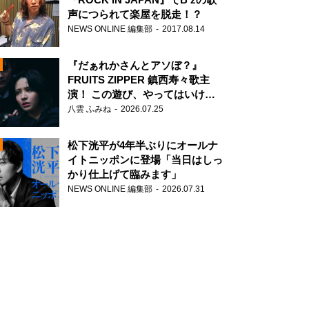
声につられて楽屋を脱走！？
NEWS ONLINE 編集部
2017.08.14
『だぁれかさんとアソぼ？』
FRUITS ZIPPER 鎮西寿々歌主
演！ この遊び、やってはいけま
せん。
八雲 ふみね
2026.07.25
N
松下洸平が4年半ぶりにオールナ
イトニッポンに登場「当日はしっ
かり仕上げて臨みます」
NEWS ONLINE 編集部
2026.07.31
N