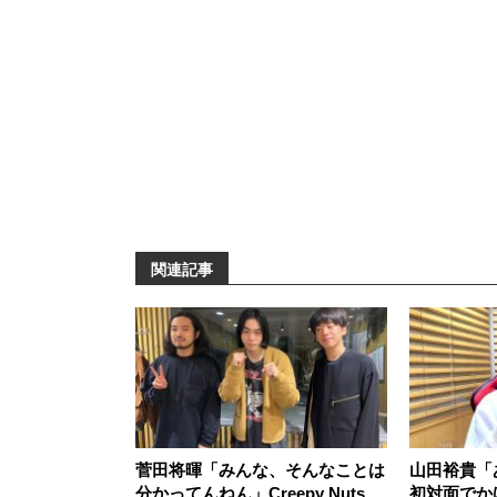
関連記事
菅田将暉「みんな、そんなことは
山田裕貴「
分かってんねん」Creepy Nutsの
初対面でか