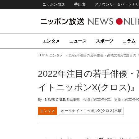
ニッポン放送
番組表
アナウンサー＆パーソナ
エンタメ
ニュース
スポーツ
コラム
TOP
エンタメ
2022年注目の若手俳優・高橋文哉が2度目の
2022年注目の若手俳優
イトニッポンX(クロス)
2022-04-21
2022-04-
By -
NEWS ONLINE 編集部
公開：
更新：
エンタメ
オールナイトニッポンX(クロス)木曜