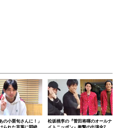
あの小栗旬さんに！」
松坂桃李の『菅田将暉のオールナ
けられた言葉に悶絶
イトニッポン』衝撃の出演全7回