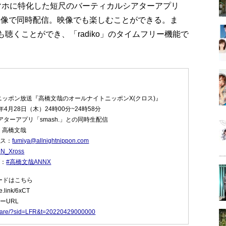
スマホに特化した短尺のバーティカルシアターアプリ
を映像で同時配信。映像でも楽しむことができる。ま
も聴くことができ、「radiko」のタイムフリー機能で
。
ニッポン放送『高橋文哉のオールナイトニッポンX(クロス)』
年4月28日（木）24時00分~24時58分
ターアプリ「smash.」との同時生配信
：高橋文哉
レス：
fumiya@allnightnippon.com
N_Xross
グ：
#高橋文哉ANNX
ロードはこちら
.link/6xCT
リーURL
p/share/?sid=LFR&t=20220429000000