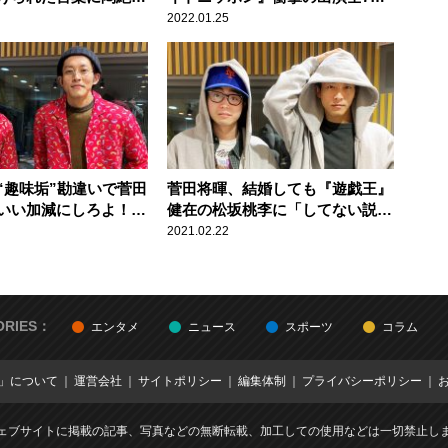
す！」
を振り返る
2022.01.25
“趣味垢”勘違いで菅田
菅田将暉、結婚しても『遊戯王』
いい加減にしろよ！
健在の松坂桃李に「してない説あ
りますよ？」 松坂「したのよ
2021.02.22
（笑）」
ORIES：
エンタメ
ニュース
スポーツ
コラム
E」について
運営会社
サイトポリシー
編集体制
プライバシーポリシー
ェブサイトに掲載の記事、写真などの無断転載、加工しての使用などは一切禁止し