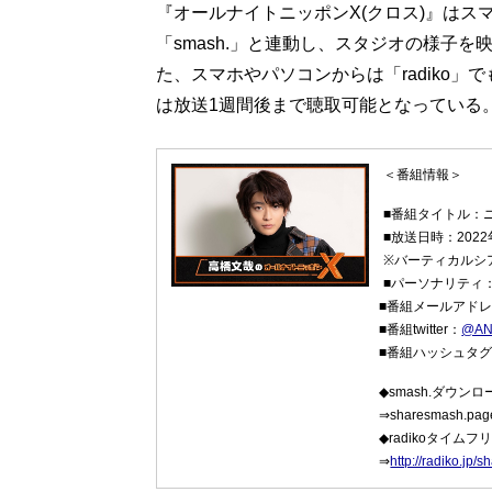
『オールナイトニッポンX(クロス)』は
「smash.」と連動し、スタジオの様子
た、スマホやパソコンからは「radiko」で
は放送1週間後まで聴取可能となっている
＜番組情報＞
■番組タイトル：
■放送日時：2022
※バーティカルシア
■パーソナリティ
■番組メールアド
■番組twitter：
@AN
■番組ハッシュタ
◆smash.ダウン
⇒sharesmash.page
◆radikoタイムフ
⇒
http://radiko.j