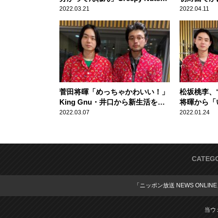
告白に大慌て
「キュンで
2022.03.21
2022.04.11
菅田将暉「めっちゃかわいい！」
松坂桃李、
King Gnu・井口から新生活を配
将暉から「
慮したプレゼント
（笑）」
2022.03.07
2022.01.24
CATEG
「ニッポン放送 NEWS ONLIN
当ウ