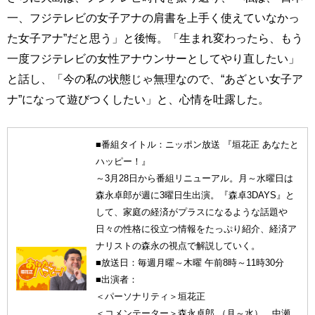
一、フジテレビの女子アナの肩書を上手く使えていなかっ
た女子アナ”だと思う」と後悔。「生まれ変わったら、もう
一度フジテレビの女性アナウンサーとしてやり直したい」
と話し、「今の私の状態じゃ無理なので、“あざとい女子ア
ナ”になって遊びつくしたい」と、心情を吐露した。
■番組タイトル：ニッポン放送 『垣花正 あなたと
ハッピー！』
～3月28日から番組リニューアル。月～水曜日は
森永卓郎が週に3曜日生出演。『森卓3DAYS』と
して、家庭の経済がプラスになるような話題や
日々の性格に役立つ情報をたっぷり紹介、経済ア
ナリストの森永の視点で解説していく。
■放送日：毎週月曜～木曜 午前8時～11時30分
■出演者：
＜パーソナリティ＞垣花正
＜コメンテーター＞森永卓郎 （月～水）、中瀬