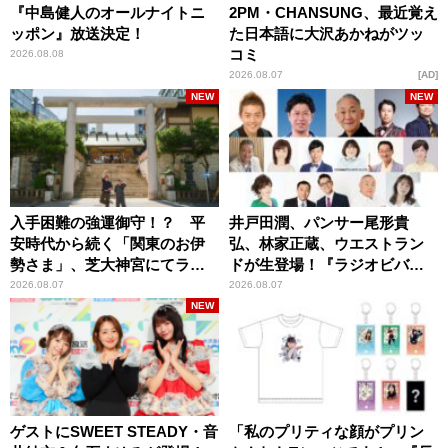
『中島健人のオールナイトニ
2PM・CHANSUNG、最近覚え
ッポン』放送決定！
た日本語に大沢あかねがツッ
コミ
2026.08.08
2026.08.07
AD
NEW
NEW
入手困難の強運御守！？ 平
井戸田潤、パンサー尾形貴
安時代から続く「関東のお伊
弘、林家正蔵、ウエストラン
勢さま」、芝大神宮にてラン
ドが生登場！『ラジオビバリ
パンプスが合格祈願！
ー昼ズ』
2026.08.07
2026.08.07
NEW
ゲストにSWEET STEADY・音
「私のプリティな顔がプリン