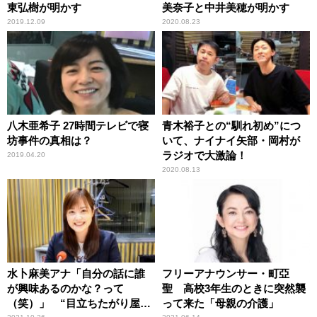
東弘樹が明かす
美奈子と中井美穂が明かす
2019.12.09
2020.08.23
八木亜希子 27時間テレビで寝
青木裕子との“馴れ初め”につ
坊事件の真相は？
いて、ナイナイ矢部・岡村が
ラジオで大激論！
2019.04.20
2020.08.13
水卜麻美アナ「自分の話に誰
フリーアナウンサー・町亞
が興味あるのかな？って
聖 高校3年生のときに突然襲
（笑）」 “目立ちたがり屋な
って来た「母親の介護」