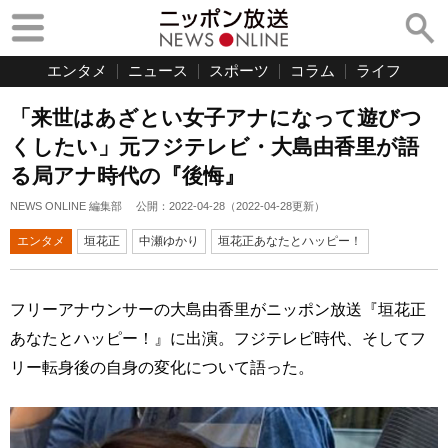
エンタメ
ニュース
スポーツ
コラム
ライフ
「来世はあざとい女子アナになって遊びつ
くしたい」元フジテレビ・大島由香里が語
る局アナ時代の『後悔』
NEWS ONLINE 編集部
公開：
2022-04-28
（
2022-04-28
更新）
エンタメ
垣花正
中瀬ゆかり
垣花正あなたとハッピー！
フリーアナウンサーの大島由香里がニッポン放送『垣花正
あなたとハッピー！』に出演。フジテレビ時代、そしてフ
リー転身後の自身の変化について語った。