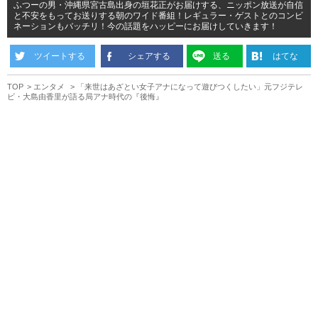
ふつーの男・沖縄県宮古島出身の垣花正がお届けする、ニッポン放送が自信
と不安をもってお送りする朝のワイド番組！レギュラー・ゲストとのコンビ
ネーションもバッチリ！今の話題をハッピーにお届けしていきます！
ツイートする
シェアする
送る
はてな
TOP
エンタメ
「来世はあざとい女子アナになって遊びつくしたい」元フジテレ
ビ・大島由香里が語る局アナ時代の『後悔』