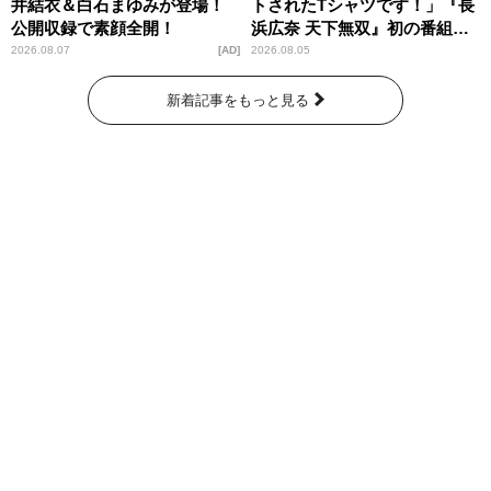
井結衣＆白石まゆみが登場！
トされたTシャツです！」『長
公開収録で素顔全開！
浜広奈 天下無双』初の番組グ
ッズ発売
2026.08.07
AD
2026.08.05
新着記事をもっと見る