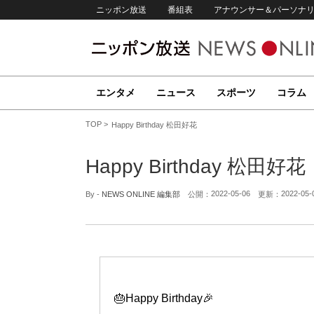
ニッポン放送
番組表
アナウンサー＆パーソナ
エンタメ
ニュース
スポーツ
コラム
TOP
Happy Birthday 松田好花
Happy Birthday 松田好花
2022-05-06
2022-05-
By -
NEWS ONLINE 編集部
公開：
更新：
🎂Happy Birthday🎉