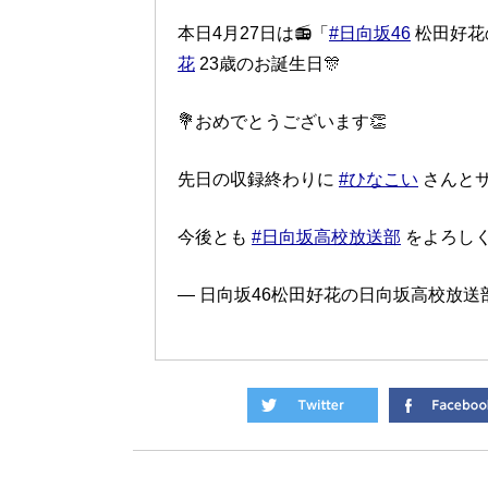
本日4月27日は📻「
#日向坂46
松田好花
花
23歳のお誕生日🎊
💐おめでとうございます👏
先日の収録終わりに
#ひなこい
さんとサ
今後とも
#日向坂高校放送部
をよろし
— 日向坂46松田好花の日向坂高校放送部 (@h