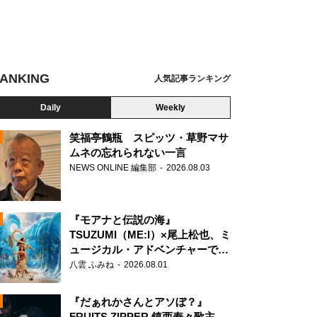
ANKING
人気記事ランキング
Daily
Weekly
笑福亭鶴瓶 スピッツ・草野マサ
ムネの忘れられない一言
NEWS ONLINE 編集部
2026.08.03
N
『モアナと伝説の海』
TSUZUMI（ME:I）×尾上松也、ミ
ュージカル・アドベンチャーで美
声を響かせる
八雲 ふみね
2026.08.01
『だぁれかさんとアソぼ？』
FRUITS ZIPPER 鎮西寿々歌主