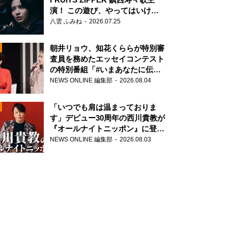
演！ この遊び、やってはいけま
せん。
八雲 ふみね
2026.07.25
朝井リョウ、知花くららが特別審
査員を務めたエッセイコンテスト
の特別番組「#いまあなたに伝え
N
たいこと」
NEWS ONLINE 編集部
2026.08.04
AD
「いつでも肩は温まっておりま
す」デビュー30周年の西川貴教が
『オールナイトニッポン』に登
場！
NEWS ONLINE 編集部
2026.08.03
2