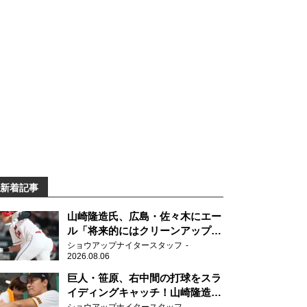
新着記事
山崎隆造氏、広島・佐々木にエー
ル「将来的にはクリーンアップを
任せられるくらいまでは成長し
ショウアップナイタースタッフ
2026.08.06
て」
巨人・笹原、右中間の打球をスラ
イディングキャッチ！山崎隆造氏
「一歩でも遅れたら…」