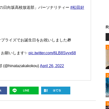
の日向坂高校放送部」パーソナリティー
#松田好
R
プライズでお誕生日をお祝いしました🎁
くお願いします✨
pic.twitter.com/6LB8Svyx68
inatazakakokou)
April 26, 2022