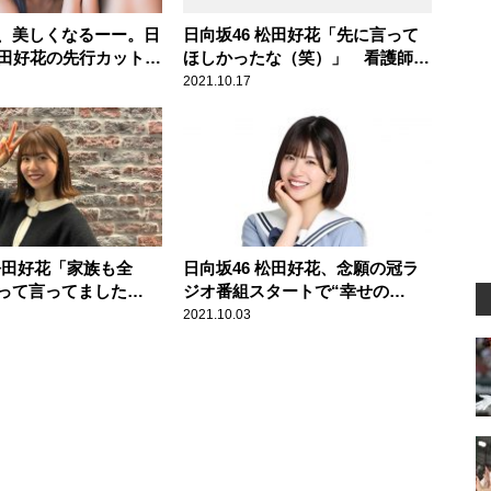
、美しくなるーー。日
日向坂46 松田好花「先に言って
松田好花の先行カットが
ほしかったな（笑）」 看護師か
raph.vol.73」
らの思わぬ“告白”で頭が真っ白に
2021.10.17
なった顛末を明かす
 松田好花「家族も全
日向坂46 松田好花、念願の冠ラ
って言ってました
ジオ番組スタートで“幸せの
テレビ生放送での号泣
涙”「こんな、初回から泣く人い
2021.10.03
響？
るのかな（笑）」