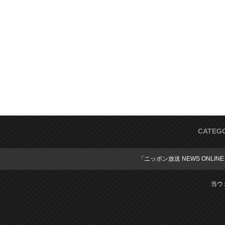
CATEG
「ニッポン放送 NEWS ONLIN
当ウ