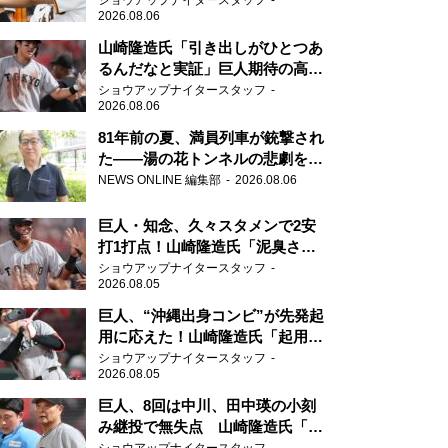
ショウアップナイタースタッフ
2026.08.06
山崎隆造氏「引き出しがひとつあ
るんだなと実証」巨人期待の高卒
2年目が技あり安打
ショウアップナイタースタッフ
2026.08.06
81年前の夏、満員列車が銃撃され
た――湯の花トンネルの悲劇を語
り継ぐ男性の
NEWS ONLINE 編集部
2026.08.06
巨人・知念、久々スタメンで2安
打1打点！山崎隆造氏「泥臭さを
感じる」、「ジャイアンツには少
ショウアップナイタースタッフ
2026.08.05
ないタイプ」
巨人、“沖縄出身コンビ”が先発起
用に応えた！山崎隆造氏「起用が
当たった」
ショウアップナイタースタッフ
2026.08.05
巨人、8回は中川、田中瑛の小刻
み継投で無失点 山崎隆造氏「確
実に勝ちにいくところ」