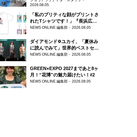
ショウアップナイタースタッフ
2026.08.05
「私のプリティな顔がプリントさ
れたTシャツです！」『長浜広奈
天下無双』初の番組グッズ発売
NEWS ONLINE 編集部
2026.08.05
ダイアモンド✡ユカイ、「夏休み
に読んでみて」世界的ベストセラ
ー『アナスタシア』を紹介
NEWS ONLINE 編集部
2026.08.05
GREEN×EXPO 2027まであと8ヶ
月！“花博”の魅力届けたい！#2
NEWS ONLINE 編集部
2026.08.05