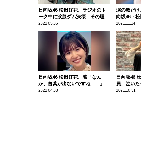
日向坂46 松田好花、ラジオのト
涙の数だけ
ーク中に涙腺ダム決壊 その理由
向坂46・
を明かす「始まる前にスタッフさ
解禁！「blt g
2022.05.06
2021.11.14
んが……」
日向坂46 松田好花、涙「なん
日向坂46
か、言葉が出ないですね……」
員、泣いた
秋元康から届いた自分への言葉に
（笑）」 
2022.04.03
2021.10.31
感動
は家系の影