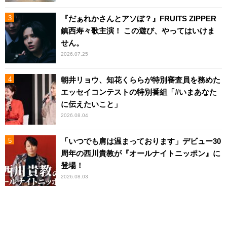
『だぁれかさんとアソぼ？』FRUITS ZIPPER
鎮西寿々歌主演！ この遊び、やってはいけま
せん。
2026.07.25
朝井リョウ、知花くららが特別審査員を務めた
エッセイコンテストの特別番組「#いまあなた
に伝えたいこと」
2026.08.04
「いつでも肩は温まっております」デビュー30
周年の西川貴教が『オールナイトニッポン』に
登場！
2026.08.03