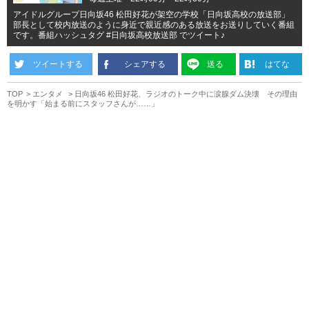
アイドルグループ日向坂46 松田好花が架空の学校「日向坂高校の放送部」
部長として校内放送のように身近で親近感のある放送をお送りしていく番組
です。番組ハッシュタグ #日向坂高校放送部 でツイート♪
ツイートする
シェアする
送る
はてな
TOP
エンタメ
日向坂46 松田好花、ラジオのトーク中に涙腺ダム決壊 その理由
を明かす「始まる前にスタッフさんが……」