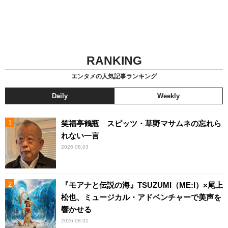
RANKING
エンタメの人気記事ランキング
Daily
Weekly
笑福亭鶴瓶 スピッツ・草野マサムネの忘れら
れない一言
2026.08.03
『モアナと伝説の海』TSUZUMI（ME:I）×尾上
松也、ミュージカル・アドベンチャーで美声を
響かせる
2026.08.01