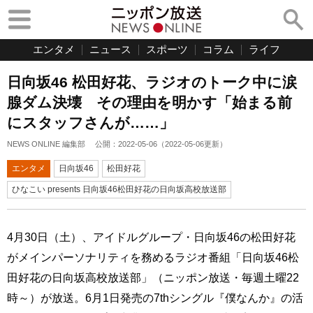
エンタメ
ニュース
スポーツ
コラム
ライフ
日向坂46 松田好花、ラジオのトーク中に涙
腺ダム決壊 その理由を明かす「始まる前
にスタッフさんが……」
NEWS ONLINE 編集部
公開：
2022-05-06
（
2022-05-06
更新）
エンタメ
日向坂46
松田好花
ひなこい presents 日向坂46松田好花の日向坂高校放送部
4月30日（土）、アイドルグループ・日向坂46の松田好花
がメインパーソナリティを務めるラジオ番組「日向坂46松
田好花の日向坂高校放送部」（ニッポン放送・毎週土曜22
時～）が放送。6月1日発売の7thシングル『僕なんか』の活