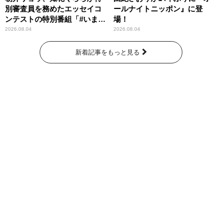
別審査員を務めたエッセイコ
ールナイトニッポン』に登
ンテストの特別番組「#いまあ
場！
なたに伝えたいこと」
2026.08.04
2026.08.04
新着記事をもっと見る