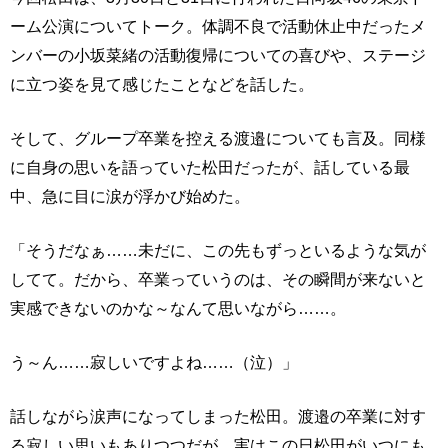
ーム公演についてトーク。体調不良で活動休止中だったメ
ンバーの小坂菜緒の活動復帰についての喜びや、ステージ
に立つ姿を見て感じたことなどを話した。
そして、グループ卒業を控える渡邉についても言及。同様
に自身の思いを語っていた松田だったが、話している最
中、急に目に涙が浮かび始めた。
「そうだなぁ……未だに、この先もずっといるような気が
してて。だから、卒業っていうのは、その瞬間が来ないと
実感できないのかな～なんて思いながら……。
う～ん……寂しいですよね……（泣）」
話しながら涙声になってしまった松田。渡邉の卒業に対す
る寂しい思いもありつつだが、実はこの日松田がいつにも