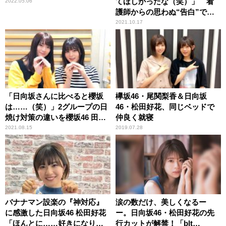
てほしかったな（笑）」 看
2022.05.06
護師からの思わぬ“告白”で頭
が真っ白になった顛末を明か
2021.10.17
す
「日向坂さんに比べると櫻坂
欅坂46・尾関梨香＆日向坂
は……（笑）」2グループの日
46・松田好花、同じベッドで
焼け対策の違いを櫻坂46 田村
仲良く就寝
保乃＆尾関梨香が振り返る
2021.08.15
2019.07.28
バナナマン設楽の『神対応』
涙の数だけ、美しくなるー
に感激した日向坂46 松田好花
ー。日向坂46・松田好花の先
「ほんとに……好きになりま
行カットが解禁！「blt