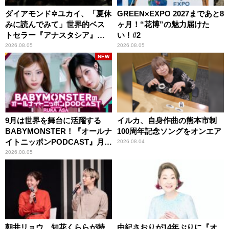
ダイアモンド✡ユカイ、「夏休
GREEN×EXPO 2027まであと8
みに読んでみて」世界的ベス
ヶ月！“花博”の魅力届けた
トセラー『アナスタシア』を
い！#2
紹介
2026.08.05
2026.08.05
NEW
9月は世界を舞台に活躍する
イルカ、自身作曲の熊本市制
BABYMONSTER！『オールナ
100周年記念ソングをオンエア
イトニッポンPODCAST』月替
2026.08.04
わりパーソナリティ
2026.08.05
朝井リョウ、知花くららが特
由紀さおりが14年ぶりに『オ