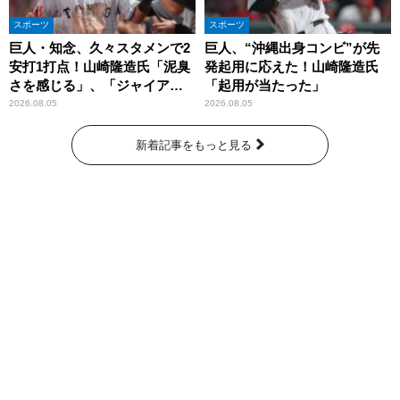
スポーツ
スポーツ
巨人・知念、久々スタメンで2
巨人、“沖縄出身コンビ”が先
安打1打点！山崎隆造氏「泥臭
発起用に応えた！山崎隆造氏
さを感じる」、「ジャイアン
「起用が当たった」
ツには少ないタイプ」
2026.08.05
2026.08.05
新着記事をもっと見る