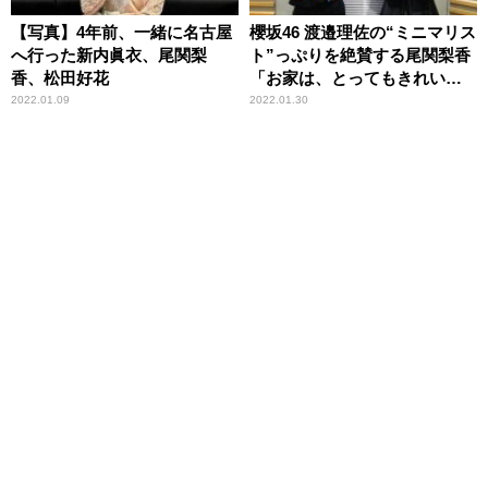
【写真】4年前、一緒に名古屋
櫻坂46 渡邉理佐の“ミニマリス
へ行った新内眞衣、尾関梨
ト”っぷりを絶賛する尾関梨香
香、松田好花
「お家は、とってもきれいで
した」
2022.01.09
2022.01.30