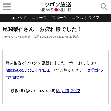
エンタメ
ニュース
スポーツ
コラム
ライフ
尾関梨香さん お疲れ様でした！
NEWS ONLINE 編集部
公開：
2022-05-29
（
2022-05-29
更新）
尾関梨香がブログを更新しました！🌸｜ おしらせ⭐️
https://t.co/DbpERPPLXB
ぜひご覧ください！
#櫻坂46
#尾関梨香
— 櫻坂46 (@sakurazaka46)
May 29, 2022