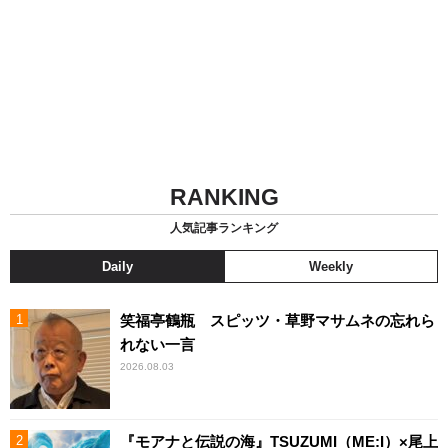
RANKING
人気記事ランキング
Daily
Weekly
笑福亭鶴瓶 スピッツ・草野マサムネの忘れら
れない一言
2026.08.03
『モアナと伝説の海』TSUZUMI（ME:I）×尾上