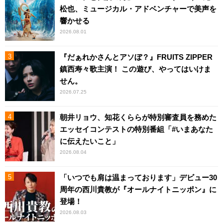
松也、ミュージカル・アドベンチャーで美声を
響かせる
2026.08.01
『だぁれかさんとアソぼ？』FRUITS ZIPPER
鎮西寿々歌主演！ この遊び、やってはいけま
せん。
2026.07.25
朝井リョウ、知花くららが特別審査員を務めた
エッセイコンテストの特別番組「#いまあなた
に伝えたいこと」
2026.08.04
「いつでも肩は温まっております」デビュー30
周年の西川貴教が『オールナイトニッポン』に
登場！
2026.08.03