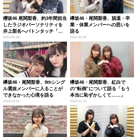
櫻坂46 尾関梨香、約3年間担当
欅坂46・尾関梨香、脱退・卒
したラジオパーソナリティを
業・休業メンバーへの思いを
井上梨名へバトンタッチ「こ
語る
れからも番組と井上をよろし
2022.05.29
2020.02.05
くお願いします！」
欅坂46・尾関梨香、9thシング
欅坂46・尾関梨香、紅白で
ル選抜メンバーに入ることが
の“転倒”について語る「もう
できなかった心境を語る
本当に恥ずかしくて……」
2019.09.29
2020.01.24