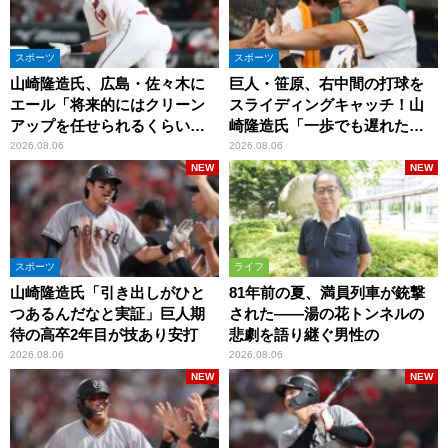
スポーツ
スポーツ
山崎隆造氏、広島・佐々木に
巨人・笹原、右中間の打球を
エール「将来的にはクリーン
スライディングキャッチ！山
アップを任せられるくらいま
崎隆造氏「一歩でも遅れた
では成長して」
ら…」
2026.08.06
2026.08.06
NEW
NEW
スポーツ
ライフ
山崎隆造氏「引き出しがひと
81年前の夏、満員列車が銃撃
つあるんだなと実証」巨人期
された――湯の花トンネルの
待の高卒2年目が技あり安打
悲劇を語り継ぐ男性の
2026.08.06
2026.08.06
NEW
NEW