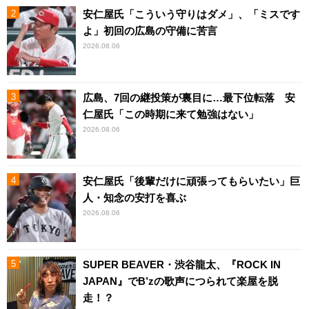
安仁屋氏「こういう守りはダメ」、「ミスです
よ」初回の広島の守備に苦言
2026.08.06
広島、7回の継投策が裏目に…最下位転落 安
仁屋氏「この時期に来て勉強はない」
2026.08.06
安仁屋氏「後輩だけに頑張ってもらいたい」巨
人・知念の安打を喜ぶ
2026.08.06
SUPER BEAVER・渋谷龍太、『ROCK IN
JAPAN』でB’zの歌声につられて楽屋を脱
走！？