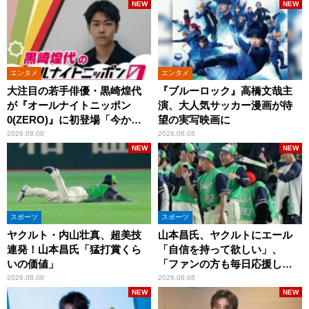
NEW
NEW
エンタメ
エンタメ
大注目の若手俳優・黒崎煌代
『ブルーロック』高橋文哉主
が『オールナイトニッポン
演、大人気サッカー漫画が待
0(ZERO)』に初登場「今から
望の実写映画に
とてもワクワクしておりま
2026.08.08
2026.08.08
す！」
NEW
NEW
スポーツ
スポーツ
ヤクルト・内山壮真、超美技
山本昌氏、ヤクルトにエール
連発！山本昌氏「猛打賞くら
「自信を持って欲しい」、
いの価値」
「ファンの方も毎日応援して
くれています」
2026.08.08
2026.08.08
NEW
NEW