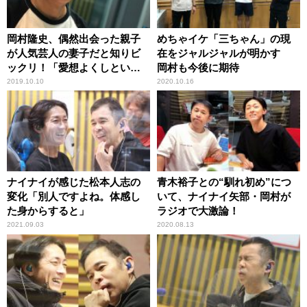
岡村隆史、偶然出会った親子
めちゃイケ「三ちゃん」の現
が人気芸人の妻子だと知りビ
在をジャルジャルが明かす
ックリ！「愛想よくしといて
岡村も今後に期待
良かった」
2019.10.10
2020.10.16
ナイナイが感じた松本人志の
青木裕子との“馴れ初め”につ
変化「別人ですよね。体感し
いて、ナイナイ矢部・岡村が
た身からすると」
ラジオで大激論！
2021.09.03
2020.08.13