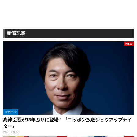
新着記事
NEW
スポーツ
髙津臣吾が13年ぶりに登場！『ニッポン放送ショウアップナイ
ター』
2026.08.08