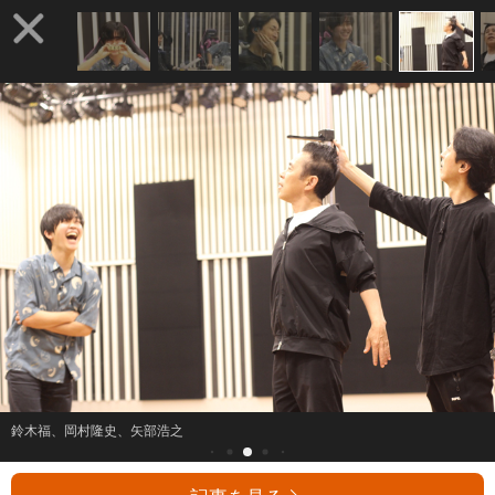
鈴木福、岡村隆史、矢部浩之