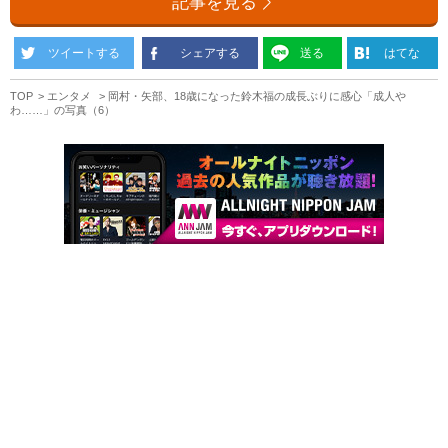
記事を見る
ツイートする
シェアする
送る
はてな
TOP
エンタメ
岡村・矢部、18歳になった鈴木福の成長ぶりに感心「成人や
わ……」の写真（6）