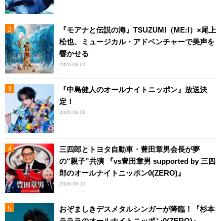
『モアナと伝説の海』TSUZUMI（ME:I）×尾上
松也、ミュージカル・アドベンチャーで美声を
響かせる
2026.08.01
『中島健人のオールナイトニッポン』放送決
定！
2026.08.08
三四郎とトヨタ自動車・豊田章男会長が夢
の“親子”共演 『vs豊田章男 supported by 三四
郎のオールナイトニッポン0(ZERO)』
2026.06.13
おぞましきデスメタルシンガーが降臨！『杉本
ラララのオールナイトニッポン0(ZERO)』