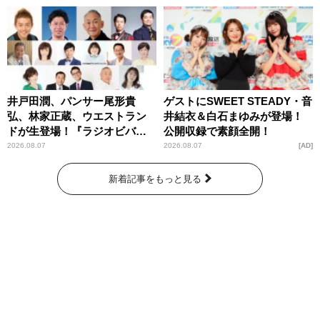
井戸田潤、パンサー尾形貴
ゲストにSWEET STEADY・音
弘、林家正蔵、ウエストラン
井結衣＆白石まゆみが登場！
ドが生登場！『ラジオビバリ
公開収録で素顔全開！
ー昼ズ』
2026.08.07
2026.08.07
AD
新着記事をもっと見る