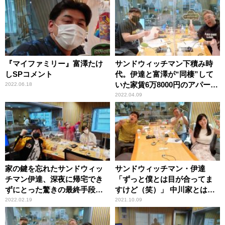
『マイファミリー』富澤たけ
サンドウィッチマン下積み時
しSPコメント
代。伊達と富澤が“同棲”して
いた家賃6万8000円のアパート
2022.06.18
での貴重な2ショット
2022.04.09
家の鍵を忘れたサンドウィッ
サンドウィッチマン・伊達
チマン伊達、深夜に帰宅でき
「ずっと僕とは目が合ってま
ずにとった驚きの最終手段
すけど（笑）」 中川家とは照
「だって入れないんだもん」
れて目が合わせられないとい
2022.02.19
2021.10.09
う女性アナの告白にツッコミ