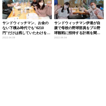
サンドウィッチマン、お金の
サンドウィッチマン伊達が自
ない下積み時代でも“6210
腹で母校の野球部員をプロ野
円”だけは残していたわけを明
球観戦に招待する計画を聞い
かす「いくらお金がなくて
た富澤「なんの立場なの？」
2022.04.09
2022.06.04
も……」