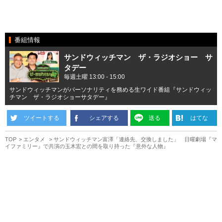
番組情報
サンドウィッチマン ザ・ラジオショー サ
タデー
毎週土曜 13:00 - 15:00
サンドウィッチマンがパーソナリティを務める生ワイド番組『サンドウィッ
チマン ザ・ラジオショーサタデー』
ツイートする
シェアする
送る
はてな
TOP
エンタメ
サンドウィッチマン富澤「連絡先、交換しました」 日曜劇場『マ
イファミリー』で共演の玉木宏との間を取り持った『意外な人物』