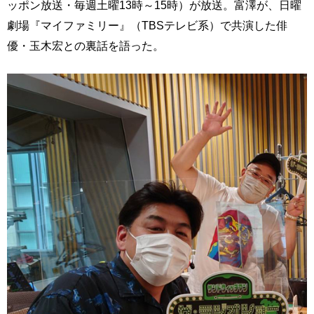
ッポン放送・毎週土曜13時～15時）が放送。富澤が、日曜
劇場『マイファミリー』（TBSテレビ系）で共演した俳
優・玉木宏との裏話を語った。