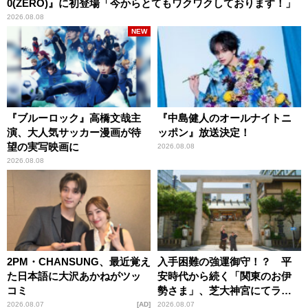
0(ZERO)』に初登場「今からとてもワクワクしております！」
2026.08.08
NEW
『ブルーロック』高橋文哉主
『中島健人のオールナイトニ
演、大人気サッカー漫画が待
ッポン』放送決定！
望の実写映画に
2026.08.08
2026.08.08
2PM・CHANSUNG、最近覚え
入手困難の強運御守！？ 平
た日本語に大沢あかねがツッ
安時代から続く「関東のお伊
コミ
勢さま」、芝大神宮にてラン
パンプスが合格祈願！
2026.08.07
AD
2026.08.07