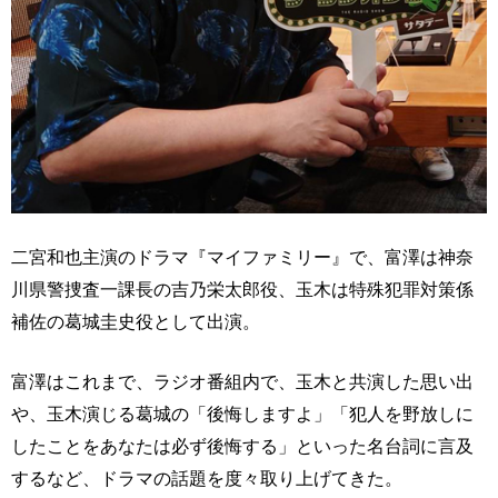
二宮和也主演のドラマ『マイファミリー』で、富澤は神奈
川県警捜査一課長の吉乃栄太郎役、玉木は特殊犯罪対策係
補佐の葛城圭史役として出演。
富澤はこれまで、ラジオ番組内で、玉木と共演した思い出
や、玉木演じる葛城の「後悔しますよ」「犯人を野放しに
したことをあなたは必ず後悔する」といった名台詞に言及
するなど、ドラマの話題を度々取り上げてきた。