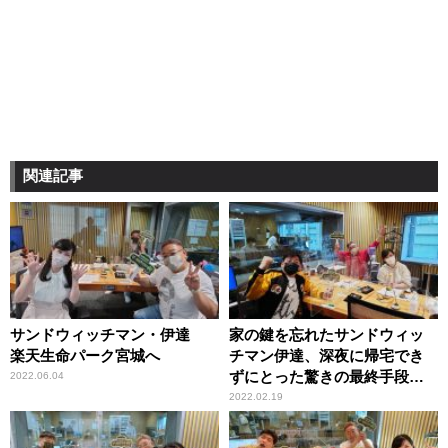
関連記事
サンドウィッチマン・伊達
家の鍵を忘れたサンドウィッ
楽天生命パーク宮城へ
チマン伊達、深夜に帰宅でき
ずにとった驚きの最終手段
2022.06.04
「だって入れないんだもん」
2022.02.19