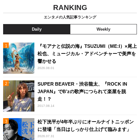
RANKING
エンタメの人気記事ランキング
Daily
Weekly
『モアナと伝説の海』TSUZUMI（ME:I）×尾上
松也、ミュージカル・アドベンチャーで美声を
響かせる
2026.08.01
SUPER BEAVER・渋谷龍太、『ROCK IN
JAPAN』でB’zの歌声につられて楽屋を脱
走！？
2017.08.14
松下洸平が4年半ぶりにオールナイトニッポン
に登場「当日はしっかり仕上げて臨みます」
2026.07.31