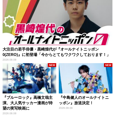
大注目の若手俳優・黒崎煌代が『オールナイトニッポン
0(ZERO)』に初登場「今からとてもワクワクしております！」
2026.08.08
NEW
NEW
『ブルーロック』高橋文哉主
『中島健人のオールナイトニ
演、大人気サッカー漫画が待
ッポン』放送決定！
望の実写映画に
2026.08.08
2026.08.08