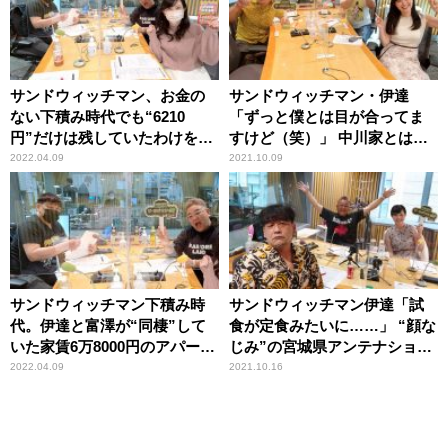
サンドウィッチマン、お金の
サンドウィッチマン・伊達
ない下積み時代でも“6210
「ずっと僕とは目が合ってま
円”だけは残していたわけを明
すけど（笑）」 中川家とは照
かす「いくらお金がなくて
れて目が合わせられないとい
2022.04.09
2021.10.09
も……」
う女性アナの告白にツッコミ
サンドウィッチマン下積み時
サンドウィッチマン伊達「試
代。伊達と富澤が“同棲”して
食が定食みたいに……」 “顔な
いた家賃6万8000円のアパート
じみ”の宮城県アンテナショッ
での貴重な2ショット
プで受けた手厚い接客
2022.04.09
2021.10.16