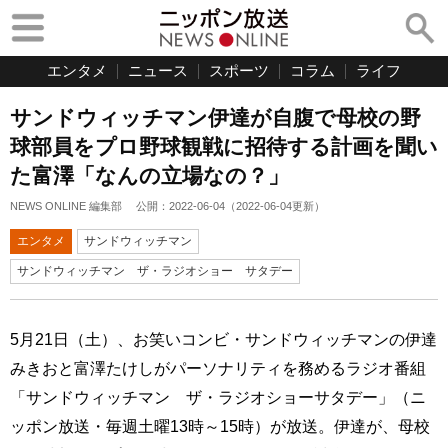
エンタメ
ニュース
スポーツ
コラム
ライフ
サンドウィッチマン伊達が自腹で母校の野
球部員をプロ野球観戦に招待する計画を聞い
た富澤「なんの立場なの？」
NEWS ONLINE 編集部
公開：
2022-06-04
（
2022-06-04
更新）
エンタメ
サンドウィッチマン
サンドウィッチマン ザ・ラジオショー サタデー
5月21日（土）、お笑いコンビ・サンドウィッチマンの伊達
みきおと富澤たけしがパーソナリティを務めるラジオ番組
「サンドウィッチマン ザ・ラジオショーサタデー」（ニ
ッポン放送・毎週土曜13時～15時）が放送。伊達が、母校