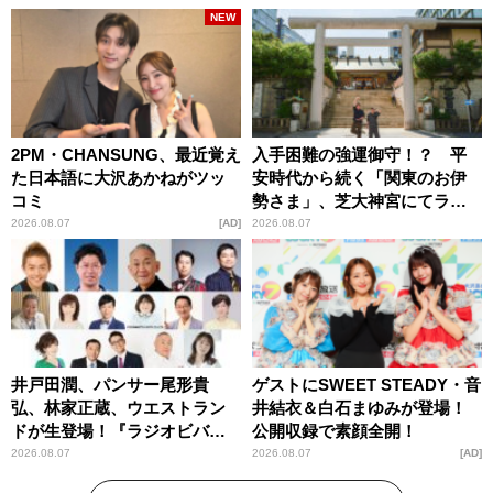
NEW
2PM・CHANSUNG、最近覚え
入手困難の強運御守！？ 平
た日本語に大沢あかねがツッ
安時代から続く「関東のお伊
コミ
勢さま」、芝大神宮にてラン
パンプスが合格祈願！
2026.08.07
AD
2026.08.07
井戸田潤、パンサー尾形貴
ゲストにSWEET STEADY・音
弘、林家正蔵、ウエストラン
井結衣＆白石まゆみが登場！
ドが生登場！『ラジオビバリ
公開収録で素顔全開！
ー昼ズ』
2026.08.07
2026.08.07
AD