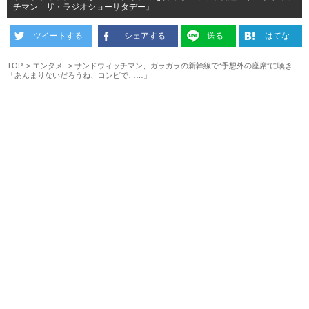
チマン ザ・ラジオショーサタデー』
ツイートする
シェアする
送る
はてな
TOP
エンタメ
サンドウィッチマン、ガラガラの新幹線で“予想外の座席”に嘆き
「あんまりないだろうね、コンビで……」