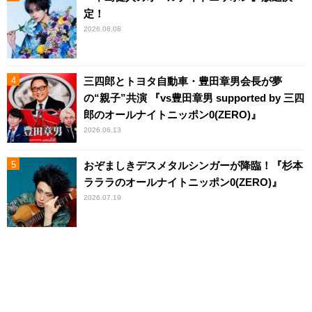
定！
2026.08.08
三四郎とトヨタ自動車・豊田章男会長が夢
の“親子”共演 『vs豊田章男 supported by 三四
郎のオールナイトニッポン0(ZERO)』
2026.06.13
おぞましきデスメタルシンガーが降臨！『杉本
ラララのオールナイトニッポン0(ZERO)』
2026.07.19