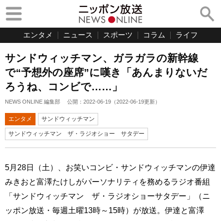
エンタメ
ニュース
スポーツ
コラム
ライフ
サンドウィッチマン、ガラガラの新幹線
で“予想外の座席”に嘆き「あんまりないだ
ろうね、コンビで……」
NEWS ONLINE 編集部
公開：
2022-06-19
（
2022-06-19
更新）
エンタメ
サンドウィッチマン
サンドウィッチマン ザ・ラジオショー サタデー
5月28日（土）、お笑いコンビ・サンドウィッチマンの伊達
みきおと富澤たけしがパーソナリティを務めるラジオ番組
「サンドウィッチマン ザ・ラジオショーサタデー」（ニ
ッポン放送・毎週土曜13時～15時）が放送。伊達と富澤