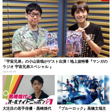
「宇宙兄弟」の小山宙哉がゲスト出演！地上波特番『マンガの
ラジオ 宇宙兄弟スペシャル 』
2026.08.09
大注目の若手俳優・黒崎煌代
『ブルーロック』高橋文哉主