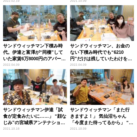
「だって入れないんだもん」
れて目が合わせられないとい
2022.02.19
2021.10.09
う女性アナの告白にツッコミ
サンドウィッチマン下積み時
サンドウィッチマン、お金の
代。伊達と富澤が“同棲”して
ない下積み時代でも“6210
いた家賃6万8000円のアパート
円”だけは残していたわけを明
での貴重な2ショット
かす「いくらお金がなくて
2022.04.09
2022.04.09
も……」
サンドウィッチマン伊達「試
サンドウィッチマン「また行
食が定食みたいに……」 “顔な
きますよ！」 気仙沼ちゃん
じみ”の宮城県アンテナショッ
「今度また待ってるから」 “東
プで受けた手厚い接客
北愛”トークが炸裂
2021.10.16
2021.10.09