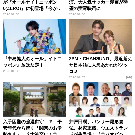
が『オールナイトニッポン
演、大人気サッカー漫画が待
0(ZERO)』に初登場「今から
望の実写映画に
とてもワクワクしておりま
2026.08.08
2026.08.08
す！」
『中島健人のオールナイトニ
2PM・CHANSUNG、最近覚え
ッポン』放送決定！
た日本語に大沢あかねがツッ
コミ
2026.08.08
2026.08.07
AD
入手困難の強運御守！？ 平
井戸田潤、パンサー尾形貴
安時代から続く「関東のお伊
弘、林家正蔵、ウエストラン
勢さま」、芝大神宮にてラン
ドが生登場！『ラジオビバリ