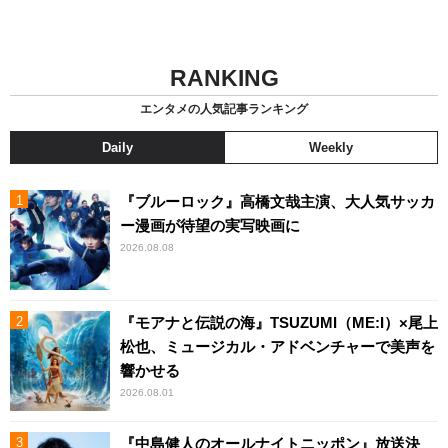
RANKING
エンタメの人気記事ランキング
Daily
Weekly
『ブルーロック』高橋文哉主演、大人気サッカ
ー漫画が待望の実写映画に
2026.08.08
『モアナと伝説の海』TSUZUMI（ME:I）×尾上
松也、ミュージカル・アドベンチャーで美声を
響かせる
2026.08.01
『中島健人のオールナイトニッポン』放送決