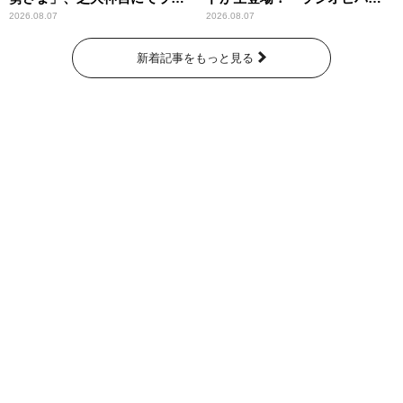
パンプスが合格祈願！
ー昼ズ』
2026.08.07
2026.08.07
新着記事をもっと見る