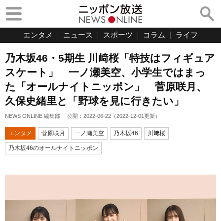
エンタメ
ニュース
スポーツ
コラム
ライフ
乃木坂46・5期生 川﨑桜「特技はフィギュア
スケート」 一ノ瀬美空、小学生ではまっ
た「オールナイトニッポン」 菅原咲月、
久保史緒里と「野球を見に行きたい」
NEWS ONLINE 編集部
公開：
2022-06-22
（
2022-12-01
更新）
エンタメ
菅原咲月
一ノ瀬美空
乃木坂46
川﨑桜
乃木坂46のオールナイトニッポン