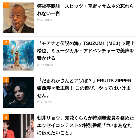
笑福亭鶴瓶 スピッツ・草野マサムネの忘れら
れない一言
2026.08.03
『モアナと伝説の海』TSUZUMI（ME:I）×尾上
松也、ミュージカル・アドベンチャーで美声を
響かせる
2026.08.01
『だぁれかさんとアソぼ？』FRUITS ZIPPER
鎮西寿々歌主演！ この遊び、やってはいけま
せん。
2026.07.25
朝井リョウ、知花くららが特別審査員を務めた
エッセイコンテストの特別番組「#いまあなた
に伝えたいこと」