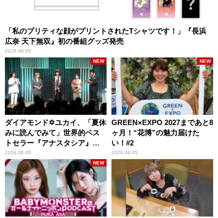
「私のプリティな顔がプリントされたTシャツです！」『長浜
広奈 天下無双』初の番組グッズ発売
2026.08.05
NEW
NEW
ダイアモンド✡ユカイ、「夏休
GREEN×EXPO 2027まであと8
みに読んでみて」世界的ベス
ヶ月！“花博”の魅力届けた
トセラー『アナスタシア』を
い！#2
紹介
2026.08.05
2026.08.05
NEW