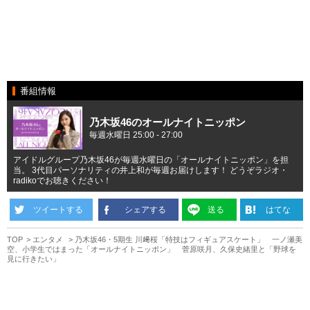
番組情報
乃木坂46のオールナイトニッポン
毎週水曜日 25:00 - 27:00
アイドルグループ乃木坂46が毎週水曜日の「オールナイトニッポン」を担
当。 3代目パーソナリティの井上和が毎週お届けします！ どうぞラジオ・
radikoでお聴きください！
ツイートする
シェアする
送る
はてな
TOP
エンタメ
乃木坂46・5期生 川﨑桜「特技はフィギュアスケート」 一ノ瀬美
空、小学生ではまった「オールナイトニッポン」 菅原咲月、久保史緒里と「野球を
見に行きたい」