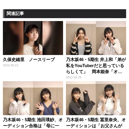
関連記事
久保史緒里 ノースリーブ
乃木坂46・5期生 井上和「弟が
私をYouTuberだと思っている
2022.06.21
らしくて」 岡本姫奈「オー
ディション中、心が折れて帰
2022.05.25
ろうとして（笑）」
乃木坂46・5期生 池田瑛紗、オ
乃木坂46・5期生 冨里奈央、オ
ーディション合格は「母に一
ーディションは「お父さんが