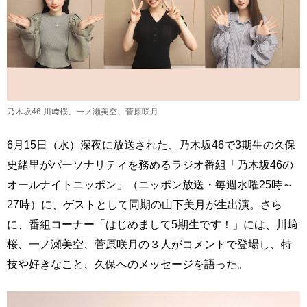
乃木坂46 川﨑桜、一ノ瀬美空、菅原咲月
6月15日（水）深夜に放送された、乃木坂46で3期生の久保
史緒里がパーソナリティを務めるラジオ番組「乃木坂46の
オールナイトニッポン」（ニッポン放送・毎週水曜25時～
27時）に、ゲストとして同期の山下美月が生出演。さら
に、番組コーナー「はじめまして5期生です！」には、川﨑
桜、一ノ瀬美空、菅原咲月の３人がコメントで登場し、特
技や好きなこと、久保へのメッセージを語った。