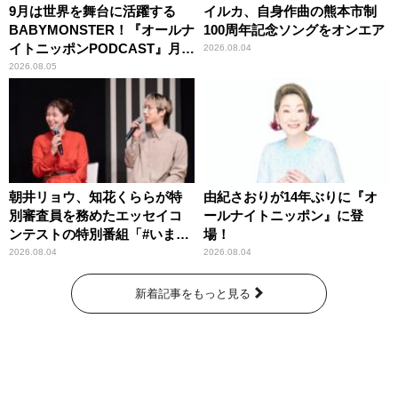
9月は世界を舞台に活躍する
イルカ、自身作曲の熊本市制
BABYMONSTER！『オールナ
100周年記念ソングをオンエア
イトニッポンPODCAST』月替
2026.08.04
わりパーソナリティ
2026.08.05
朝井リョウ、知花くららが特
由紀さおりが14年ぶりに『オ
別審査員を務めたエッセイコ
ールナイトニッポン』に登
ンテストの特別番組「#いまあ
場！
なたに伝えたいこと」
2026.08.04
2026.08.04
新着記事をもっと見る