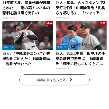
81年前の夏、満員列車が銃撃
巨人・知念、久々スタメンで2
された――湯の花トンネルの
安打1打点！山崎隆造氏「泥臭
悲劇を語り継ぐ男性の
さを感じる」、「ジャイアン
ツには少ないタイプ」
2026.08.06
2026.08.05
NEW
NEW
スポーツ
スポーツ
巨人、“沖縄出身コンビ”が先
巨人、8回は中川、田中瑛の小
発起用に応えた！山崎隆造氏
刻み継投で無失点 山崎隆造
「起用が当たった」
氏「確実に勝ちにいくとこ
ろ」
2026.08.05
2026.08.05
新着記事をもっと見る