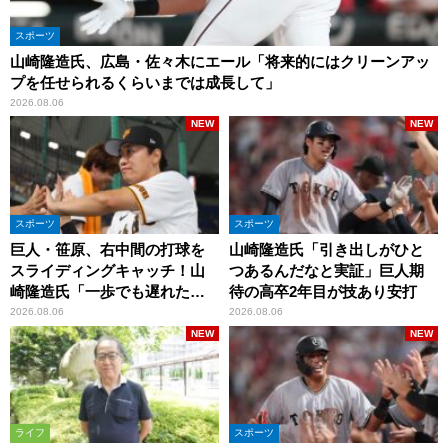
スポーツ
山崎隆造氏、広島・佐々木にエール「将来的にはクリーンアッ
プを任せられるくらいまでは成長して」
2026.08.06
NEW
NEW
スポーツ
スポーツ
巨人・笹原、右中間の打球を
山崎隆造氏「引き出しがひと
スライディングキャッチ！山
つあるんだなと実証」巨人期
崎隆造氏「一歩でも遅れた
待の高卒2年目が技あり安打
ら…」
2026.08.06
2026.08.06
NEW
NEW
ライフ
スポーツ