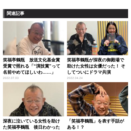
関連記事
笑福亭鶴瓶 放送文化基金賞
笑福亭鶴瓶が深夜の御殿場で
受賞で照れる「“演技賞”って
助けた女性は女優だった！ そ
名前やめてほしいわ……」
してついにドラマ共演
2022.07.03
2022.04.24
深夜に泣いている女性を助け
「笑福亭鶴瓶」を表す手話が
た笑福亭鶴瓶 後日わかった
ある！？