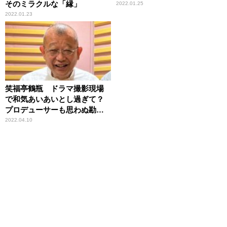
そのミラクルな「縁」
2022.01.25
2022.01.23
笑福亭鶴瓶 ドラマ撮影現場
で和気あいあいとし過ぎて？
プロデューサーも思わぬ勘違
い
2022.04.10