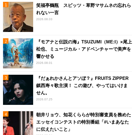
笑福亭鶴瓶 スピッツ・草野マサムネの忘れら
れない一言
2026.08.03
『モアナと伝説の海』TSUZUMI（ME:I）×尾上
松也、ミュージカル・アドベンチャーで美声を
響かせる
2026.08.01
『だぁれかさんとアソぼ？』FRUITS ZIPPER
鎮西寿々歌主演！ この遊び、やってはいけま
せん。
2026.07.25
朝井リョウ、知花くららが特別審査員を務めた
エッセイコンテストの特別番組「#いまあなた
に伝えたいこと」