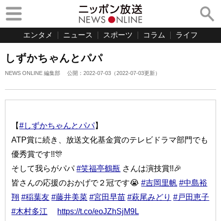
エンタメ
ニュース
スポーツ
コラム
ライフ
しずかちゃんとパパ
NEWS ONLINE 編集部
公開：
2022-07-03
（
2022-07-03
更新）
【
#しずかちゃんとパパ
】
ATP賞に続き、放送文化基金賞のテレビドラマ部門でも
優秀賞です!!🎊
そして我らがパパ
#笑福亭鶴瓶
さんは演技賞!!🎉
皆さんの応援のおかげで２冠です😭
#吉岡里帆
#中島裕
翔
#稲葉友
#藤井美菜
#宮田早苗
#萩尾みどり
#戸田恵子
#木村多江
https://t.co/eoJZhSjM9L