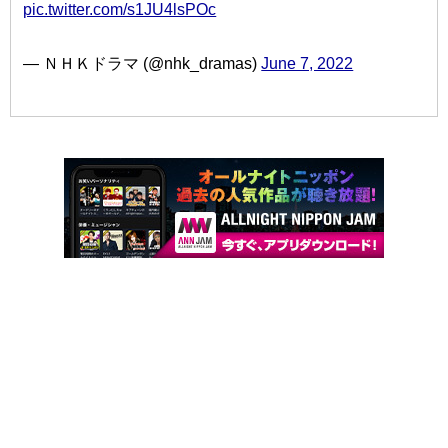
pic.twitter.com/s1JU4lsPOc
— ＮＨＫドラマ (@nhk_dramas)
June 7, 2022