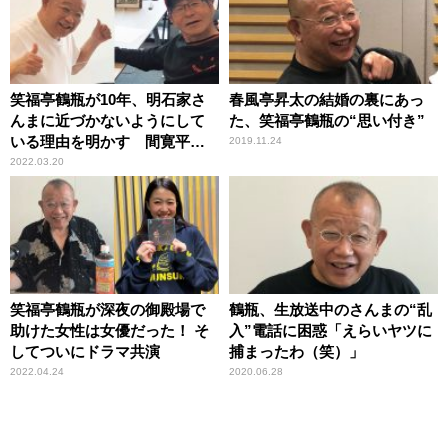
笑福亭鶴瓶が10年、明石家さ
春風亭昇太の結婚の裏にあっ
んまに近づかないようにして
た、笑福亭鶴瓶の“思い付き”
いる理由を明かす 間寛平も
2019.11.24
理解
2022.03.20
笑福亭鶴瓶が深夜の御殿場で
鶴瓶、生放送中のさんまの“乱
助けた女性は女優だった！ そ
入”電話に困惑「えらいヤツに
してついにドラマ共演
捕まったわ（笑）」
2022.04.24
2020.06.28