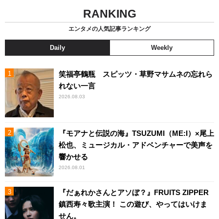
RANKING
エンタメの人気記事ランキング
Daily
Weekly
笑福亭鶴瓶 スピッツ・草野マサムネの忘れら
れない一言
2026.08.03
『モアナと伝説の海』TSUZUMI（ME:I）×尾上
松也、ミュージカル・アドベンチャーで美声を
響かせる
2026.08.01
『だぁれかさんとアソぼ？』FRUITS ZIPPER
鎮西寿々歌主演！ この遊び、やってはいけま
せん。