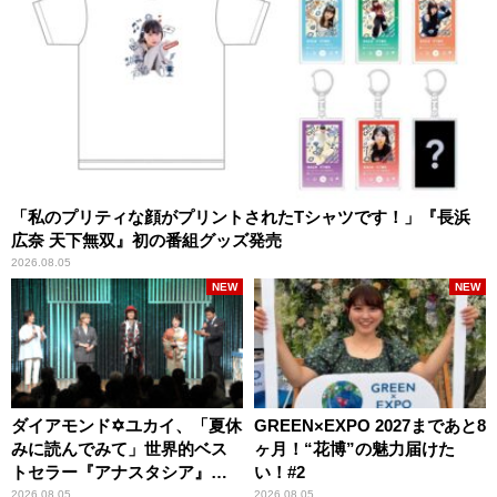
「私のプリティな顔がプリントされたTシャツです！」『長浜
広奈 天下無双』初の番組グッズ発売
2026.08.05
NEW
NEW
ダイアモンド✡ユカイ、「夏休
GREEN×EXPO 2027まであと8
みに読んでみて」世界的ベス
ヶ月！“花博”の魅力届けた
トセラー『アナスタシア』を
い！#2
紹介
2026.08.05
2026.08.05