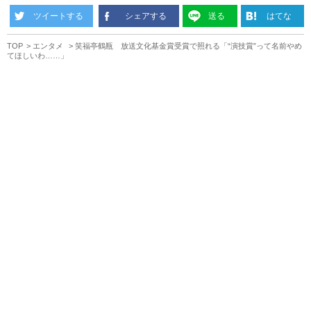
ツイートする
シェアする
送る
はてな
TOP
エンタメ
笑福亭鶴瓶 放送文化基金賞受賞で照れる「“演技賞”って名前やめ
てほしいわ……」