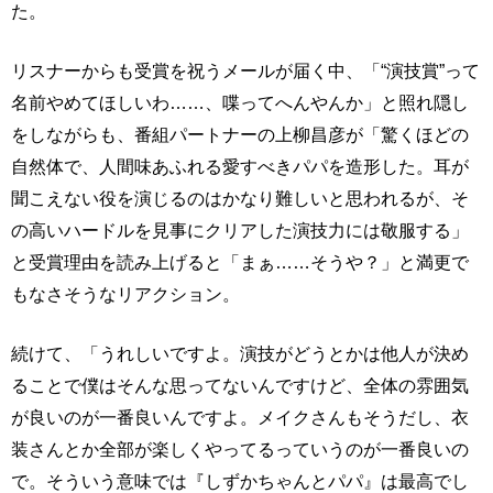
た。
リスナーからも受賞を祝うメールが届く中、「“演技賞”って
名前やめてほしいわ……、喋ってへんやんか」と照れ隠し
をしながらも、番組パートナーの上柳昌彦が「驚くほどの
自然体で、人間味あふれる愛すべきパパを造形した。耳が
聞こえない役を演じるのはかなり難しいと思われるが、そ
の高いハードルを見事にクリアした演技力には敬服する」
と受賞理由を読み上げると「まぁ……そうや？」と満更で
もなさそうなリアクション。
続けて、「うれしいですよ。演技がどうとかは他人が決め
ることで僕はそんな思ってないんですけど、全体の雰囲気
が良いのが一番良いんですよ。メイクさんもそうだし、衣
装さんとか全部が楽しくやってるっていうのが一番良いの
で。そういう意味では『しずかちゃんとパパ』は最高でし