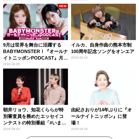
NEW
9月は世界を舞台に活躍する
イルカ、自身作曲の熊本市制
BABYMONSTER！『オールナ
100周年記念ソングをオンエア
イトニッポンPODCAST』月替
2026.08.04
わりパーソナリティ
2026.08.05
朝井リョウ、知花くららが特
由紀さおりが14年ぶりに『オ
別審査員を務めたエッセイコ
ールナイトニッポン』に登
ンテストの特別番組「#いまあ
場！
なたに伝えたいこと」
2026.08.04
2026.08.04