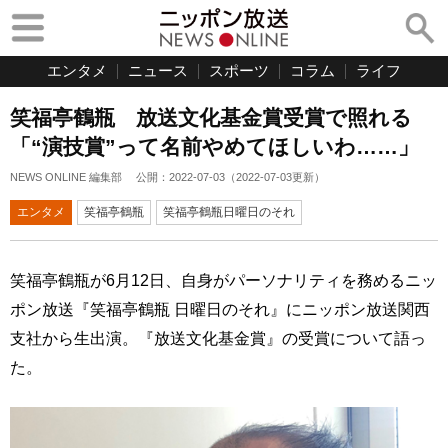
エンタメ
ニュース
スポーツ
コラム
ライフ
笑福亭鶴瓶 放送文化基金賞受賞で照れる
「“演技賞”って名前やめてほしいわ……」
NEWS ONLINE 編集部
公開：
2022-07-03
（
2022-07-03
更新）
エンタメ
笑福亭鶴瓶
笑福亭鶴瓶日曜日のそれ
笑福亭鶴瓶が6月12日、自身がパーソナリティを務めるニッ
ポン放送『笑福亭鶴瓶 日曜日のそれ』にニッポン放送関西
支社から生出演。『放送文化基金賞』の受賞について語っ
た。