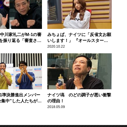
中川家礼二がM-1の審
みちょぱ、ナイツに「反省文お願
を振り返る「審査され
いします！」 『オールスター感
できるけど」
謝祭』裏側暴露トークの真相を公
2020.10.22
開
-1準決勝進出メンバー
ナイツ塙 のどの調子が悪い衝撃
全集中”した人たちが受
の理由！
笑）」
2018.05.09