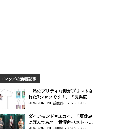
エンタメの新着記事
「私のプリティな顔がプリントさ
れたTシャツです！」『長浜広奈
天下無双』初の番組グッズ発売
NEWS ONLINE 編集部
2026.08.05
ダイアモンド✡ユカイ、「夏休み
に読んでみて」世界的ベストセラ
ー『アナスタシア』を紹介
NEWS ONLINE 編集部
2026.08.05