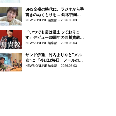
SNS全盛の時代に、ラジオから手
書きのぬくもりを… 鈴木杏樹の
直筆はがきが届く！
NEWS ONLINE 編集部
2026.08.03
『MUSIC10』こちら有楽町駅前
郵便局
「いつでも肩は温まっておりま
す」デビュー30周年の西川貴教が
『オールナイトニッポン』に登
NEWS ONLINE 編集部
2026.08.03
場！
サンド伊達、竹内まりやと”メル
友”に 「今ほぼ毎日」メールのや
り取り明かす
NEWS ONLINE 編集部
2026.08.03