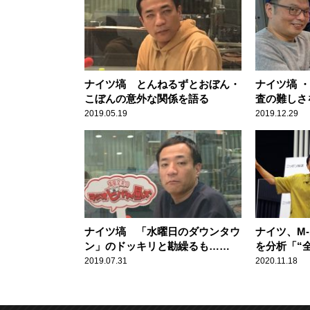
ナイツ塙 とんねるずとおぼん・
ナイツ塙 ・
こぼんの意外な関係を語る
査の難しさ
てきたから
2019.05.19
2019.12.29
ナイツ塙 「水曜日のダウンタウ
ナイツ、M
ン」のドッキリと勘繰るも……
を分析「“
かった？（
2019.07.31
2020.11.18