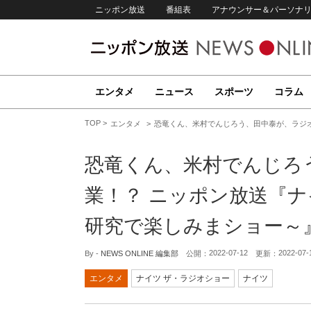
ニッポン放送
番組表
アナウンサー＆パーソナ
エンタメ
ニュース
スポーツ
コラム
TOP
エンタメ
恐竜くん、米村でんじろう、田中泰が、ラジオ
恐竜くん、米村でんじろ
業！？ ニッポン放送『ナ
研究で楽しみまショー～
2022-07-12
2022-07-
By -
NEWS ONLINE 編集部
公開：
更新：
エンタメ
ナイツ ザ・ラジオショー
ナイツ