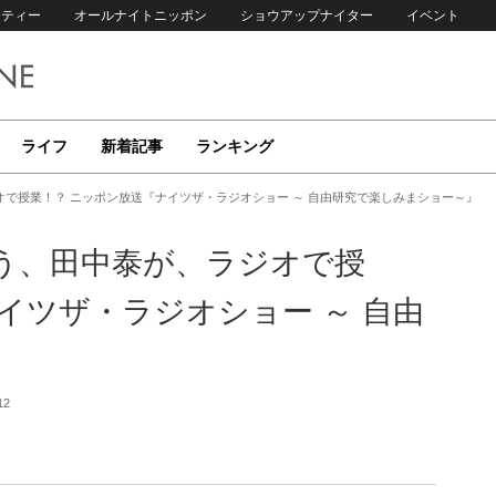
リティー
オールナイトニッポン
ショウアップナイター
イベント
ライフ
新着記事
ランキング
で授業！？ ニッポン放送『ナイツザ・ラジオショー ～ 自由研究で楽しみまショー～』
う、田中泰が、ラジオで授
イツザ・ラジオショー ～ 自由
』
12