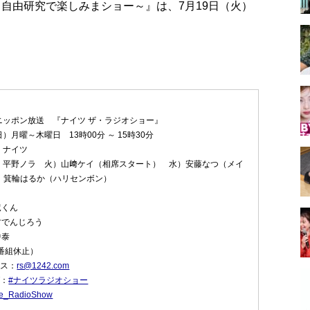
自由研究で楽しみまショー～』は、7月19日（火）
ニッポン放送 『ナイツ ザ・ラジオショー』
）月曜～木曜日 13時00分 ～ 15時30分
：ナイツ
）平野ノラ 火）山﨑ケイ（相席スタート） 水）安藤なつ（メイ
）箕輪はるか（ハリセンボン）
竜くん
村でんじろう
中泰
番組休止）
レス：
rs@1242.com
グ：
#ナイツラジオショー
e_RadioShow