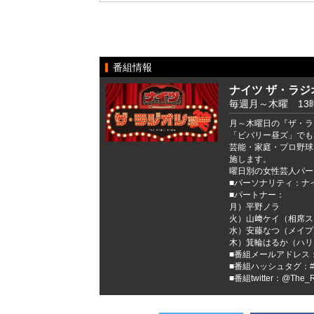
番組情報
ナイツ ザ・ラジ
毎週月～木曜 13時
月～木曜日の『ザ・ラ
「ビバリー昼ズ」でも
芸能・家庭・プロ野球
施します。
曜日別の女性芸人パー
■パーソナリティ：ナ
■パートナー：
月）平野ノラ
火）山﨑ケイ（相席ス
水）安藤なつ（メイプ
木）箕輪はるか（ハリ
■番組メールアドレス：rs
■番組ハッシュタグ：
■番組twitter：@The_