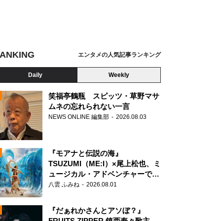
ANKING
エンタメの人気記事ランキング
Daily
Weekly
笑福亭鶴瓶 スピッツ・草野マサ
ムネの忘れられない一言
NEWS ONLINE 編集部
2026.08.03
N
『モアナと伝説の海』
TSUZUMI（ME:I）×尾上松也、ミ
ュージカル・アドベンチャーで美
声を響かせる
八雲 ふみね
2026.08.01
『だぁれかさんとアソぼ？』
FRUITS ZIPPER 鎮西寿々歌主