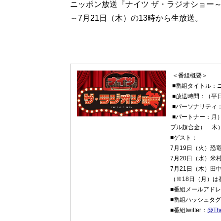
ニッポン放送『ナイツ ザ・ラジオショー～
～7月21日（木）の13時から生放送。
＜番組概要＞
■番組タイトル：
■放送時間：（平日
■パーソナリティ
■パートナー：月
プル超合金） 木
■ゲスト：
7月19日（火）恐
7月20日（水）米
7月21日（木）田
（※18日（月）は
■番組メールアド
■番組ハッシュタ
■番組twitter：
@Th