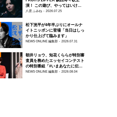
演！ この遊び、やってはいけま
せん。
八雲 ふみね
2026.07.25
松下洸平が4年半ぶりにオールナ
イトニッポンに登場「当日はしっ
かり仕上げて臨みます」
NEWS ONLINE 編集部
2026.07.31
N
朝井リョウ、知花くららが特別審
査員を務めたエッセイコンテスト
の特別番組「#いまあなたに伝え
たいこと」
NEWS ONLINE 編集部
2026.08.04
N