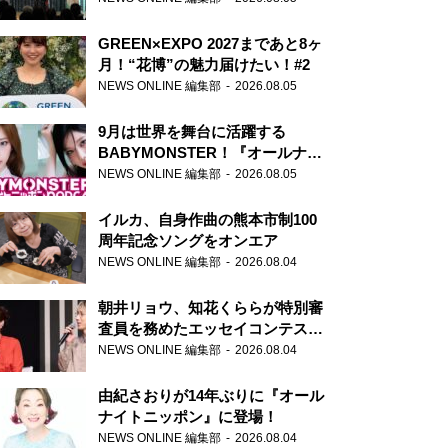
GREEN×EXPO 2027まであと8ヶ
月！“花博”の魅力届けたい！#2
NEWS ONLINE 編集部
2026.08.05
9月は世界を舞台に活躍する
BABYMONSTER！『オールナイ
トニッポンPODCAST』月替わり
NEWS ONLINE 編集部
2026.08.05
パーソナリティ
イルカ、自身作曲の熊本市制100
周年記念ソングをオンエア
NEWS ONLINE 編集部
2026.08.04
朝井リョウ、知花くららが特別審
査員を務めたエッセイコンテスト
の特別番組「#いまあなたに伝え
NEWS ONLINE 編集部
2026.08.04
たいこと」
由紀さおりが14年ぶりに『オール
ナイトニッポン』に登場！
NEWS ONLINE 編集部
2026.08.04