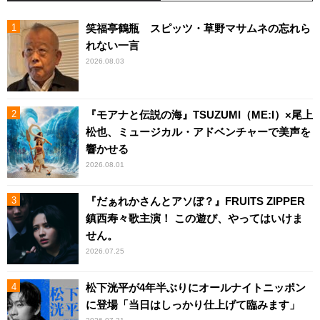
笑福亭鶴瓶 スピッツ・草野マサムネの忘れら
れない一言
2026.08.03
『モアナと伝説の海』TSUZUMI（ME:I）×尾上
松也、ミュージカル・アドベンチャーで美声を
響かせる
2026.08.01
『だぁれかさんとアソぼ？』FRUITS ZIPPER
鎮西寿々歌主演！ この遊び、やってはいけま
せん。
2026.07.25
松下洸平が4年半ぶりにオールナイトニッポン
に登場「当日はしっかり仕上げて臨みます」