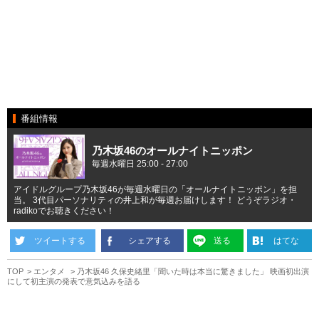
番組情報
乃木坂46のオールナイトニッポン
毎週水曜日 25:00 - 27:00
アイドルグループ乃木坂46が毎週水曜日の「オールナイトニッポン」を担
当。 3代目パーソナリティの井上和が毎週お届けします！ どうぞラジオ・
radikoでお聴きください！
ツイートする
シェアする
送る
はてな
TOP
エンタメ
乃木坂46 久保史緒里「聞いた時は本当に驚きました」 映画初出演
にして初主演の発表で意気込みを語る