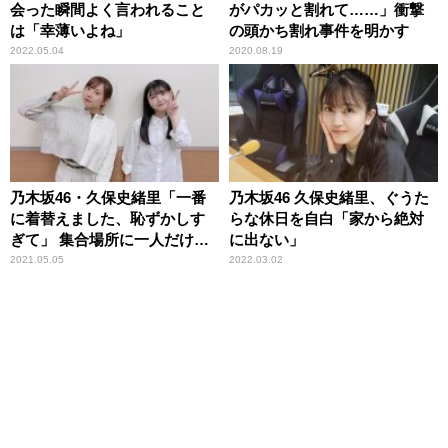
会った瞬間よく言われること
がパカッと割れて……」衝撃
は「幸薄いよね」
の頭かち割れ事件を明かす
2022.05.04
2020.08.19
乃木坂46・久保史緒里「一番
乃木坂46 久保史緒里、ぐうた
に着替えました、恥ずかしす
らな休日を自白「家から絶対
ぎて」 集合場所に一人だけラ
に出ない」
フすぎる姿で登場し……
2021.05.05
2022.03.02