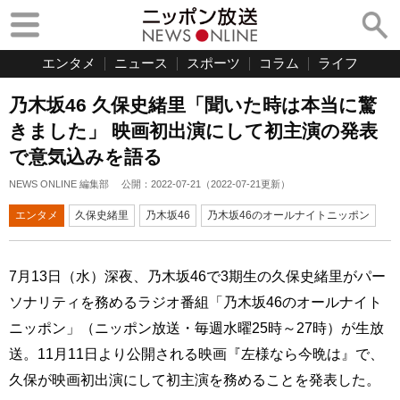
エンタメ
ニュース
スポーツ
コラム
ライフ
乃木坂46 久保史緒里「聞いた時は本当に驚
きました」 映画初出演にして初主演の発表
で意気込みを語る
NEWS ONLINE 編集部
公開：
2022-07-21
（
2022-07-21
更新）
エンタメ
久保史緒里
乃木坂46
乃木坂46のオールナイトニッポン
7月13日（水）深夜、乃木坂46で3期生の久保史緒里がパー
ソナリティを務めるラジオ番組「乃木坂46のオールナイト
ニッポン」（ニッポン放送・毎週水曜25時～27時）が生放
送。11月11日より公開される映画『左様なら今晩は』で、
久保が映画初出演にして初主演を務めることを発表した。