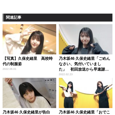
関連記事
【写真】久保史緒里 高校時
乃木坂46 久保史緒里「ごめん
代の制服姿
なさい、気付いていまし
た」 初回放送から早速謝罪
2022.06.01
したわけ
2022.02.23
乃木坂46 久保史緒里が告白
乃木坂46 久保史緒里「おでこ