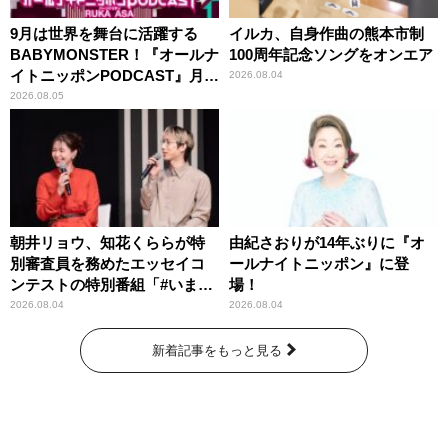
9月は世界を舞台に活躍する
イルカ、自身作曲の熊本市制
BABYMONSTER！『オールナ
100周年記念ソングをオンエア
イトニッポンPODCAST』月替
2026.08.04
わりパーソナリティ
2026.08.05
朝井リョウ、知花くららが特
由紀さおりが14年ぶりに『オ
別審査員を務めたエッセイコ
ールナイトニッポン』に登
ンテストの特別番組「#いまあ
場！
なたに伝えたいこと」
2026.08.04
2026.08.04
新着記事をもっと見る