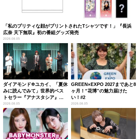
「私のプリティな顔がプリントされたTシャツです！」『長浜
広奈 天下無双』初の番組グッズ発売
2026.08.05
ダイアモンド✡ユカイ、「夏休
GREEN×EXPO 2027まであと8
みに読んでみて」世界的ベス
ヶ月！“花博”の魅力届けた
トセラー『アナスタシア』を
い！#2
紹介
2026.08.05
2026.08.05