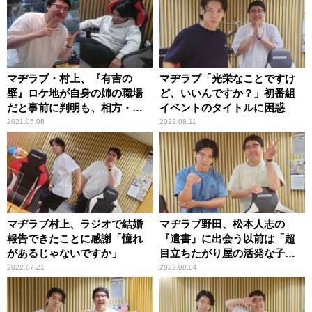
マヂラブ・村上、『有吉の
マヂラブ「光栄なことですけ
壁』ロケ地が自身の姉の職場
ど、いいんですか？」初番組
だと事前に判明も、相方・野
イベントのタイトルに困惑
田に一切知らせず問い詰めら
2021.05.06
2022.08.11
れる
マヂラブ村上、ラジオで結婚
マヂラブ野田、松本人志の
報告できたことに感謝「憧れ
『遺書』に出会う以前は「超
があるじゃないですか」
目立ちたがり屋の活発な子で
した」
2022.07.21
2022.08.04