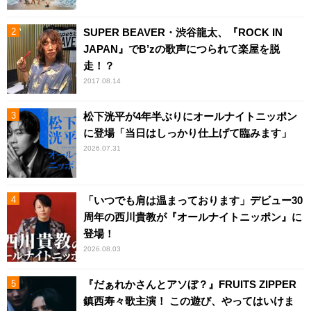
SUPER BEAVER・渋谷龍太、『ROCK IN
JAPAN』でB’zの歌声につられて楽屋を脱
走！？
2017.08.14
松下洸平が4年半ぶりにオールナイトニッポン
に登場「当日はしっかり仕上げて臨みます」
2026.07.31
「いつでも肩は温まっております」デビュー30
周年の西川貴教が『オールナイトニッポン』に
登場！
2026.08.03
『だぁれかさんとアソぼ？』FRUITS ZIPPER
鎮西寿々歌主演！ この遊び、やってはいけま