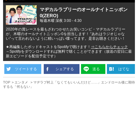
マヂカルラブリーのオールナイトニッポン
0(ZERO)
毎週木曜 深夜 3:00 - 4:30
2020年の賞レースを最もざわつかせたお笑いコンビ・マヂカルラブリー
が、木曜のオールナイトニッポン0を担当します！ “あれはラジオじゃな
い”って言われないように精いっぱい喋ってます。是非お聴きください！
★再編集したポッドキャストをSpotifyで聴けます！
⇒こちらからチェック
～Spotifyをダウンロードすれば無料で聴くことができます（放送の翌日に最
新エピソードを配信予定です）
ツイートする
シェアする
送る
はてな
TOP
エンタメ
マヂラブ村上「なくてもいいんだけど……」エンドロール後に期待
するも「何もない」