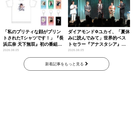
「私のプリティな顔がプリン
ダイアモンド✡ユカイ、「夏休
トされたTシャツです！」『長
みに読んでみて」世界的ベス
浜広奈 天下無双』初の番組グ
トセラー『アナスタシア』を
ッズ発売
紹介
2026.08.05
2026.08.05
新着記事をもっと見る