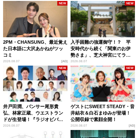
NEW
NEW
2PM・CHANSUNG、最近覚え
入手困難の強運御守！？ 平
た日本語に大沢あかねがツッ
安時代から続く「関東のお伊
コミ
勢さま」、芝大神宮にてラン
パンプスが合格祈願！
2026.08.07
AD
2026.08.07
NEW
NEW
井戸田潤、パンサー尾形貴
ゲストにSWEET STEADY・音
弘、林家正蔵、ウエストラン
井結衣＆白石まゆみが登場！
ドが生登場！『ラジオビバリ
公開収録で素顔全開！
ー昼ズ』
2026.08.07
2026.08.07
AD