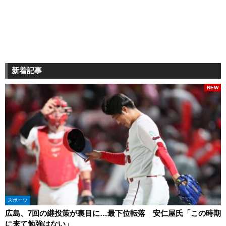
新着記事
NEW
スポーツ
広島、7回の継投策が裏目に…最下位転落 安仁屋氏「この時期
に来て勉強はない」