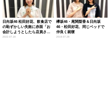
日向坂46 松田好花、飲食店で
欅坂46・尾関梨香＆日向坂
の恥ずかしい失敗に赤面「お
46・松田好花、同じベッドで
会計しようとしたら店員さん
仲良く就寝
が……」
2022.07.16
2019.07.28