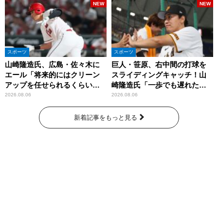
NEW
NEW
スポーツ
スポーツ
山崎隆造氏、広島・佐々木に
巨人・笹原、右中間の打球を
エール「将来的にはクリーン
スライディングキャッチ！山
アップを任せられるくらいま
崎隆造氏「一歩でも遅れた
では成長して」
ら…」
2026.08.06
2026.08.06
新着記事をもっと見る