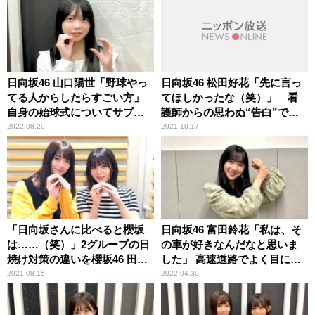
日向坂46 山口陽世「野球やっ
日向坂46 松田好花「先に言っ
てる人からしたらすごい方」
てほしかったな（笑）」 看
自身の始球式についてサプラ
護師からの思わぬ“告白”で頭
イズメッセージを寄せてくれ
が真っ白になった顛末を明か
2022.08.20
2021.10.17
た元選手へ感謝
す
「日向坂さんに比べると櫻坂
日向坂46 富田鈴花「私は、そ
は……（笑）」2グループの日
の車が好きなんだなと思いま
焼け対策の違いを櫻坂46 田村
した」 高速道路でよく目につ
保乃＆尾関梨香が振り返る
く車種を明かす
2021.08.15
2022.04.30