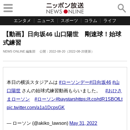
エンタメ
ニュース
スポーツ
コラム
ライフ
【動画】日向坂46 山口陽世 剛速球！始球
式練習
NEWS ONLINE 編集部
公開：
2022-08-20
（
2022-08-20
更新）
本日の横浜スタジアムは
#ローソンデー
#日向坂46
#山
口陽世
さんの始球式練習動画もらいました。
#おひさ
まローソン
#ローソン
#baystars
https://t.co/rdR1SBOfLt
pic.twitter.com/a1a1DcpsGK
— ローソン (@akiko_lawson)
May 31, 2022