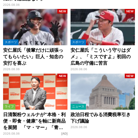
2026.08.06
NEW
NEW
スポーツ
スポーツ
安仁屋氏「後輩だけに頑張っ
安仁屋氏「こういう守りはダ
てもらいたい」巨人・知念の
メ」、「ミスですよ」初回の
安打を喜ぶ
広島の守備に苦言
2026.08.06
2026.08.06
NEW
NEW
ライフ
ニュース
日清製粉ウェルナが“本格・利
政治日程でみる消費税率引き
便・即食・健康”を軸に新商品
下げ議論
を展開 「マ・マー」「青の
2026.08.06
洞窟」ブランドを強化
2026.08.06
AD