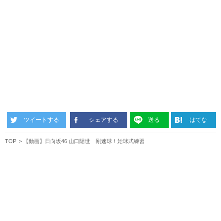
ツイートする
シェアする
送る
はてな
TOP
【動画】日向坂46 山口陽世 剛速球！始球式練習