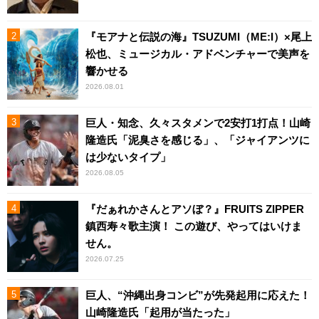
『モアナと伝説の海』TSUZUMI（ME:I）×尾上
松也、ミュージカル・アドベンチャーで美声を
響かせる
2026.08.01
巨人・知念、久々スタメンで2安打1打点！山崎
隆造氏「泥臭さを感じる」、「ジャイアンツに
は少ないタイプ」
2026.08.05
『だぁれかさんとアソぼ？』FRUITS ZIPPER
鎮西寿々歌主演！ この遊び、やってはいけま
せん。
2026.07.25
巨人、“沖縄出身コンビ”が先発起用に応えた！
山崎隆造氏「起用が当たった」