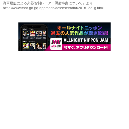
海軍艦艇による火器管制レーダー照射事案について』より
https://www.mod.go.jp/j/approach/defense/radar/20181221g.html