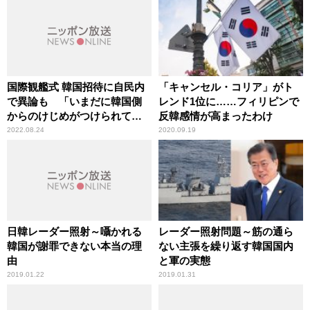
国際観艦式 韓国招待に自民内
「キャンセル・コリア」がト
で異論も 「いまだに韓国側
レンド1位に……フィリピンで
からのけじめがつけられてい
反韓感情が高まったわけ
ないから」辛坊治郎解説
2022.08.24
2020.09.19
日韓レーダー照射～囁かれる
レーダー照射問題～筋の通ら
韓国が謝罪できない本当の理
ない主張を繰り返す韓国国内
由
と軍の実態
2019.01.22
2019.01.31