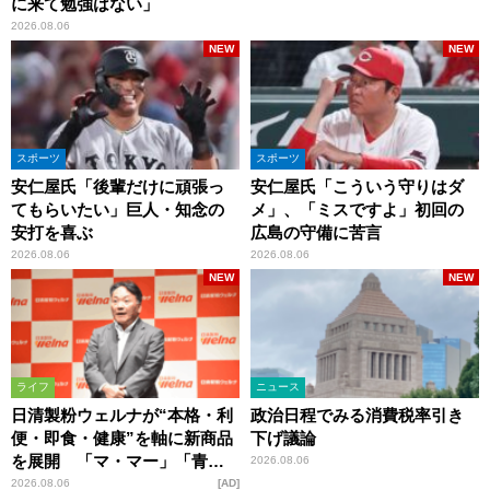
に来て勉強はない」
2026.08.06
NEW
NEW
スポーツ
スポーツ
安仁屋氏「後輩だけに頑張っ
安仁屋氏「こういう守りはダ
てもらいたい」巨人・知念の
メ」、「ミスですよ」初回の
安打を喜ぶ
広島の守備に苦言
2026.08.06
2026.08.06
NEW
NEW
ライフ
ニュース
日清製粉ウェルナが“本格・利
政治日程でみる消費税率引き
便・即食・健康”を軸に新商品
下げ議論
を展開 「マ・マー」「青の
2026.08.06
洞窟」ブランドを強化
2026.08.06
AD