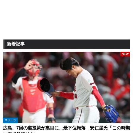
新着記事
NEW
スポーツ
広島、7回の継投策が裏目に…最下位転落 安仁屋氏「この時期