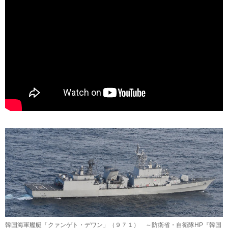
韓国海軍艦艇「クァンゲト・デワン」（９７１） ～防衛省・自衛隊HP『韓国