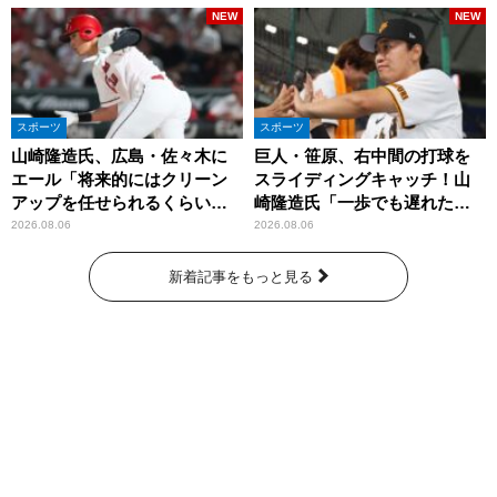
NEW
NEW
スポーツ
スポーツ
山崎隆造氏、広島・佐々木に
巨人・笹原、右中間の打球を
エール「将来的にはクリーン
スライディングキャッチ！山
アップを任せられるくらいま
崎隆造氏「一歩でも遅れた
では成長して」
ら…」
2026.08.06
2026.08.06
新着記事をもっと見る