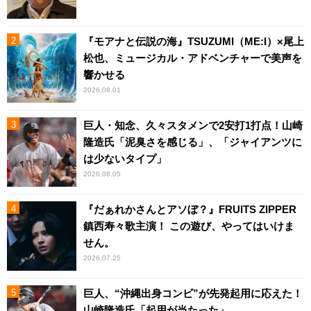
『モアナと伝説の海』TSUZUMI（ME:I）×尾上
松也、ミュージカル・アドベンチャーで美声を
響かせる
2026.08.01
巨人・知念、久々スタメンで2安打1打点！山崎
隆造氏「泥臭さを感じる」、「ジャイアンツに
は少ないタイプ」
2026.08.05
『だぁれかさんとアソぼ？』FRUITS ZIPPER
鎮西寿々歌主演！ この遊び、やってはいけま
せん。
2026.07.25
巨人、“沖縄出身コンビ”が先発起用に応えた！
山崎隆造氏「起用が当たった」