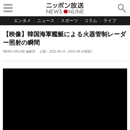
エンタメ
ニュース
スポーツ
コラム
ライフ
【映像】韓国海軍艦艇による火器管制レーダ
ー照射の瞬間
NEWS ONLINE 編集部
公開：
2022-08-24
（
2022-08-24
更新）