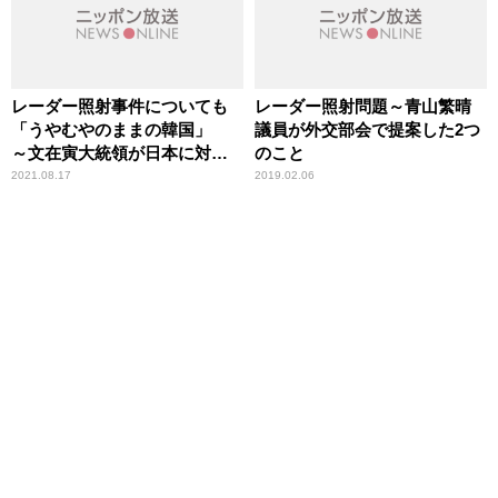
レーダー照射事件についても
レーダー照射問題～青山繁晴
「うやむやのままの韓国」
議員が外交部会で提案した2つ
～文在寅大統領が日本に対話
のこと
呼びかけも
2021.08.17
2019.02.06