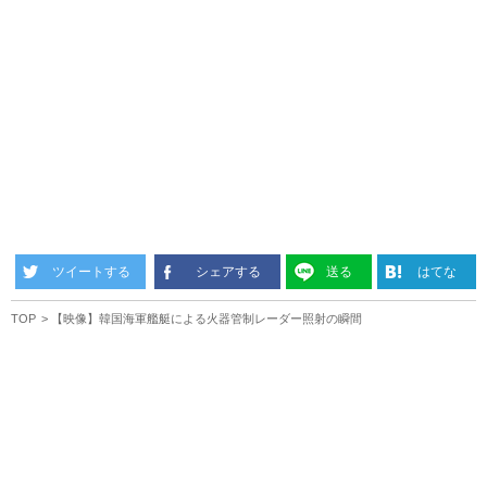
ツイートする
シェアする
送る
はてな
TOP
【映像】韓国海軍艦艇による火器管制レーダー照射の瞬間