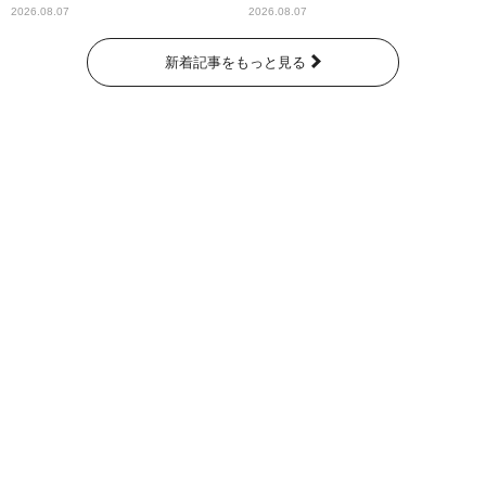
パンプスが合格祈願！
ー昼ズ』
2026.08.07
2026.08.07
新着記事をもっと見る