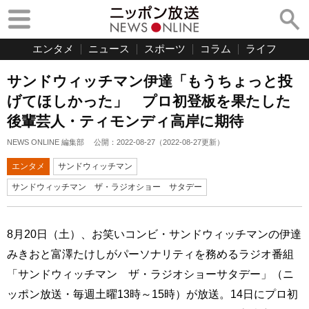
エンタメ
ニュース
スポーツ
コラム
ライフ
サンドウィッチマン伊達「もうちょっと投
げてほしかった」 プロ初登板を果たした
後輩芸人・ティモンディ高岸に期待
NEWS ONLINE 編集部
公開：
2022-08-27
（
2022-08-27
更新）
エンタメ
サンドウィッチマン
サンドウィッチマン ザ・ラジオショー サタデー
8月20日（土）、お笑いコンビ・サンドウィッチマンの伊達
みきおと富澤たけしがパーソナリティを務めるラジオ番組
「サンドウィッチマン ザ・ラジオショーサタデー」（ニ
ッポン放送・毎週土曜13時～15時）が放送。14日にプロ初