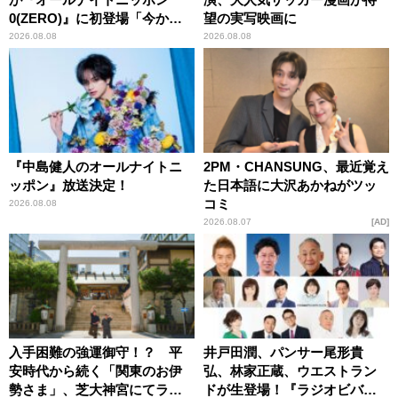
0(ZERO)』に初登場「今から
望の実写映画に
とてもワクワクしておりま
2026.08.08
2026.08.08
す！」
『中島健人のオールナイトニ
2PM・CHANSUNG、最近覚え
ッポン』放送決定！
た日本語に大沢あかねがツッ
コミ
2026.08.08
2026.08.07
AD
入手困難の強運御守！？ 平
井戸田潤、パンサー尾形貴
安時代から続く「関東のお伊
弘、林家正蔵、ウエストラン
勢さま」、芝大神宮にてラン
ドが生登場！『ラジオビバリ