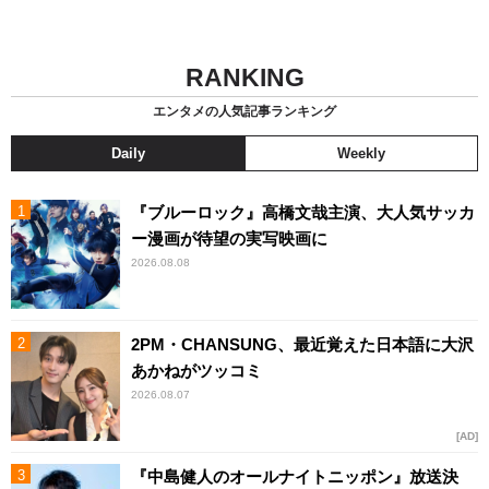
RANKING
エンタメの人気記事ランキング
Daily
Weekly
『ブルーロック』高橋文哉主演、大人気サッカ
ー漫画が待望の実写映画に
2026.08.08
2PM・CHANSUNG、最近覚えた日本語に大沢
あかねがツッコミ
2026.08.07
AD
『中島健人のオールナイトニッポン』放送決