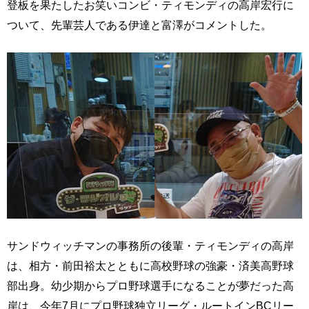
登板を果たしたお笑いコンビ・ティモンディの高岸宏行に
ついて、先輩芸人である伊達と富澤がコメントした。
サンドウィッチマンの事務所の後輩・ティモンディの高岸
は、相方・前田裕太とともに高校野球の強豪・済美高野球
部出身。幼少期からプロ野球選手になることが夢だった高
岸は、今年7月にプロ野球独立リーグ・ルートインBCリー