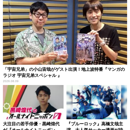
「宇宙兄弟」の小山宙哉がゲスト出演！地上波特番『マンガの
ラジオ 宇宙兄弟スペシャル 』
2026.08.09
大注目の若手俳優・黒崎煌代
『ブルーロック』高橋文哉主
が『オールナイトニッポン
演、大人気サッカー漫画が待