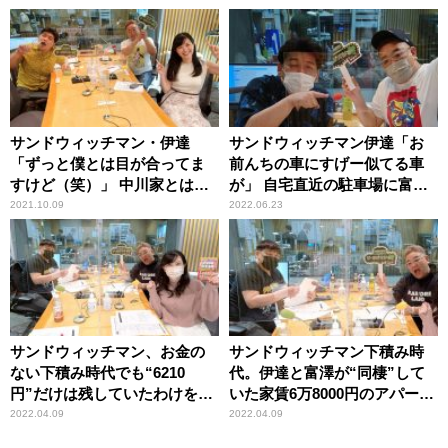
サンドウィッチマン・伊達
サンドウィッチマン伊達「お
「ずっと僕とは目が合ってま
前んちの車にすげー似てる車
すけど（笑）」 中川家とは照
が」 自宅直近の駐車場に富澤
れて目が合わせられないとい
の車がしれっと停まっていた
2021.10.09
2022.06.23
う女性アナの告白にツッコミ
理由
サンドウィッチマン、お金の
サンドウィッチマン下積み時
ない下積み時代でも“6210
代。伊達と富澤が“同棲”して
円”だけは残していたわけを明
いた家賃6万8000円のアパート
かす「いくらお金がなくて
での貴重な2ショット
2022.04.09
2022.04.09
も……」