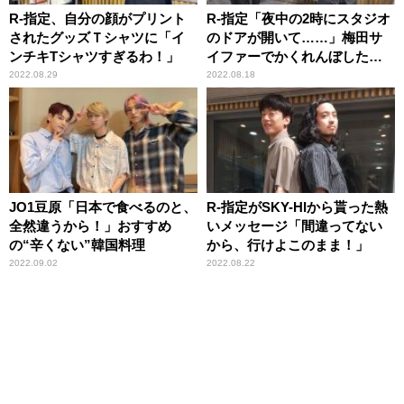
R-指定、自分の顔がプリント
R-指定「夜中の2時にスタジオ
されたグッズＴシャツに「イ
のドアが開いて……」梅田サ
ンチキTシャツすぎるわ！」
イファーでかくれんぼした結
果
2022.08.29
2022.08.18
JO1豆原「日本で食べるのと、
R-指定がSKY-HIから貰った熱
全然違うから！」おすすめ
いメッセージ「間違ってない
の“辛くない”韓国料理
から、行けよこのまま！」
2022.09.02
2022.08.22