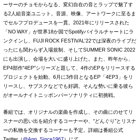
ーサーのチョモからなる、変幻自在の音とラップで魅了す
る2人組音楽ユニット。音源、映像、アートワークに至るま
でセルフプロデュースを一貫。2021年にリリースされた
「NO WAY」が世界18か国でSpotifyバイラルチャートにラ
ンクインし、FUJI ROCK FESTIVAL’22では深夜のライブだ
ったにも関わらず入場規制、そしてSUMMER SONIC 2022
にも出演し、会場を大いに盛り上げた。また、昨年から、
EP4部作“4EP”シリーズと題して、4作のEPをリリースする
プロジェクトを始動。6月に3作目となるEP「4EP3」をリ
リースし、サブスクなどでも好調。そんな勢いに乗る彼ら
がオールナイトニッポンパーソナリティに初挑戦。
番組では、オリジナルの楽曲を作成し、その曲にのせてリ
スナーの思い出を紹介するコーナーや、“どんぐり”とリスナ
ーの私物を交換するコーナーも予定。詳細は番組公式
Twitter（
@Ann_Since1967
）にて。