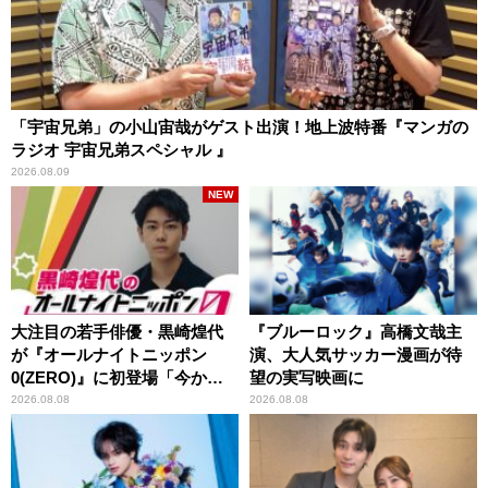
「宇宙兄弟」の小山宙哉がゲスト出演！地上波特番『マンガの
ラジオ 宇宙兄弟スペシャル 』
2026.08.09
NEW
大注目の若手俳優・黒崎煌代
『ブルーロック』高橋文哉主
が『オールナイトニッポン
演、大人気サッカー漫画が待
0(ZERO)』に初登場「今から
望の実写映画に
とてもワクワクしておりま
2026.08.08
2026.08.08
す！」