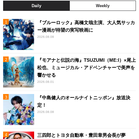
Daily
Weekly
『ブルーロック』高橋文哉主演、大人気サッカ
ー漫画が待望の実写映画に
2026.08.08
『モアナと伝説の海』TSUZUMI（ME:I）×尾上
松也、ミュージカル・アドベンチャーで美声を
響かせる
2026.08.01
『中島健人のオールナイトニッポン』放送決
定！
2026.08.08
三四郎とトヨタ自動車・豊田章男会長が夢