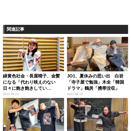
関連記事
緑黄色社会・長屋晴子、金髪
JO1、夏休みの思い出 白岩
になる「代わり映えのない
「寺子屋で勉強」木全「韓国
日々に飽き飽きしてい
ドラマ」鶴房「携帯没収」
て……」
2022.08.23
2022.08.10