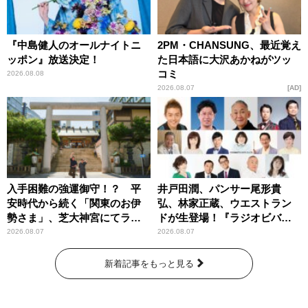
『中島健人のオールナイトニ
2PM・CHANSUNG、最近覚え
ッポン』放送決定！
た日本語に大沢あかねがツッ
コミ
2026.08.08
2026.08.07
AD
入手困難の強運御守！？ 平
井戸田潤、パンサー尾形貴
安時代から続く「関東のお伊
弘、林家正蔵、ウエストラン
勢さま」、芝大神宮にてラン
ドが生登場！『ラジオビバリ
パンプスが合格祈願！
ー昼ズ』
2026.08.07
2026.08.07
新着記事をもっと見る