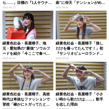
ら……」目標の『1人サウナ』
曲”に仰天「テンションがめっ
は叶わず「ごめんなさい！」
ちゃ上がりましたね！」
2022.04.12
2022.06.01
緑黄色社会・長屋晴子、地
緑黄色社会・長屋晴子「推し
元・愛知県の“最強”ソウルフ
だけを撮ってたんです！」初
ードを紹介「今ここで食べて
『サンリオピューロランド』
ほしい！（笑）」
で衝撃的な光景を目撃
2022.05.10
2022.08.02
緑黄色社会・長屋晴子、高校
緑黄色社会・長屋晴子「小さ
時代は奇抜なファッションで
い時から歌だけは……」歌手
登校「確かにトガってたとは
を志した理由