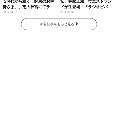
安時代から続く「関東のお伊
弘、林家正蔵、ウエストラン
勢さま」、芝大神宮にてラン
ドが生登場！『ラジオビバリ
パンプスが合格祈願！
ー昼ズ』
2026.08.07
2026.08.07
新着記事をもっと見る