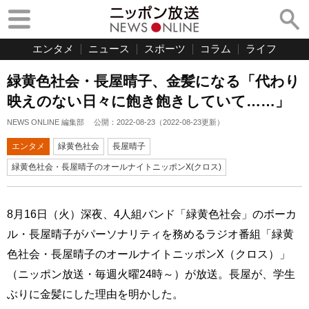
エンタメ
ニュース
スポーツ
コラム
ライフ
緑黄色社会・長屋晴子、金髪になる「代わり
映えのない日々に飽き飽きしていて……」
NEWS ONLINE 編集部
公開：
2022-08-23
（
2022-08-23
更新）
エンタメ
緑黄色社会
長屋晴子
緑黄色社会・長屋晴子のオールナイトニッポンX(クロス)
8月16日（火）深夜、4人組バンド「緑黄色社会」のボーカ
ル・長屋晴子がパーソナリティを務めるラジオ番組「緑黄
色社会・長屋晴子のオールナイトニッポンX（クロス）」
（ニッポン放送・毎週火曜24時～）が放送。長屋が、学生
ぶりに金髪にした理由を明かした。