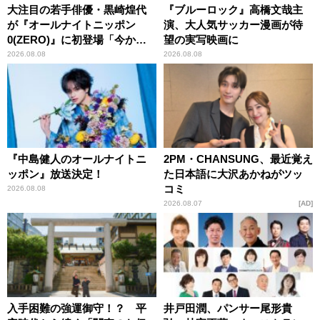
大注目の若手俳優・黒崎煌代
『ブルーロック』高橋文哉主
が『オールナイトニッポン
演、大人気サッカー漫画が待
0(ZERO)』に初登場「今から
望の実写映画に
とてもワクワクしておりま
2026.08.08
2026.08.08
す！」
『中島健人のオールナイトニ
2PM・CHANSUNG、最近覚え
ッポン』放送決定！
た日本語に大沢あかねがツッ
コミ
2026.08.08
2026.08.07
AD
入手困難の強運御守！？ 平
井戸田潤、パンサー尾形貴