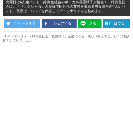
火曜日は4人組バンド・緑黄色社会のボーカル長屋晴子が担当！ 緑黄色社
会は、「リョクシャカ」の愛称で同世代の支持を集める男女混合の4人組バ
ンド。長屋は、バンドを代表してパーソナリティを務めます。
ツイートする
シェアする
送る
はてな
TOP
エンタメ
緑黄色社会・長屋晴子、金髪になる「代わり映えのない日々に飽き
飽きしていて……」