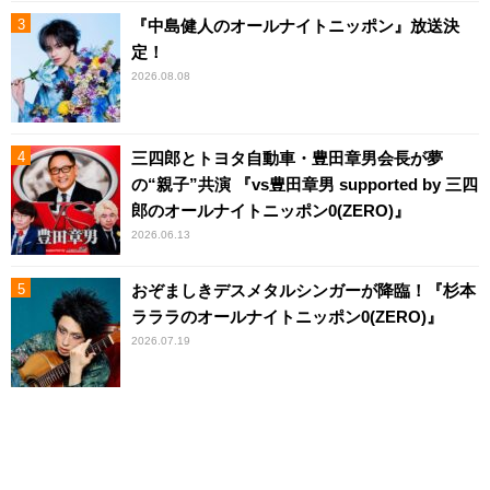
『中島健人のオールナイトニッポン』放送決
定！
2026.08.08
三四郎とトヨタ自動車・豊田章男会長が夢
の“親子”共演 『vs豊田章男 supported by 三四
郎のオールナイトニッポン0(ZERO)』
2026.06.13
おぞましきデスメタルシンガーが降臨！『杉本
ラララのオールナイトニッポン0(ZERO)』
2026.07.19