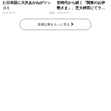
た日本語に大沢あかねがツッ
安時代から続く「関東のお伊
コミ
勢さま」、芝大神宮にてラン
パンプスが合格祈願！
2026.08.07
AD
2026.08.07
新着記事をもっと見る