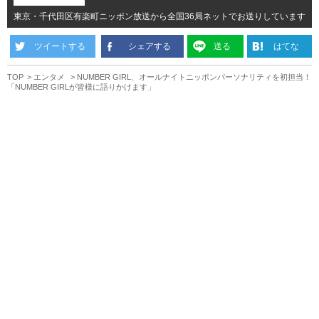
東京・千代田区有楽町ニッポン放送から全国36局ネットでお送りしています
ツイートする
シェアする
送る
はてな
TOP
エンタメ
NUMBER GIRL、オールナイトニッポンパーソナリティを初担当！
「NUMBER GIRLが皆様に語りかけます」