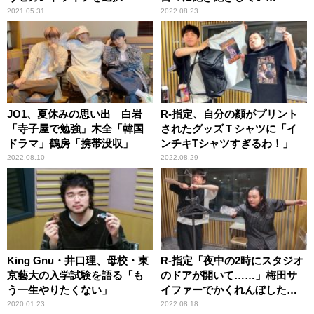
て……」
2021.05.31
2022.08.23
JO1、夏休みの思い出 白岩
R-指定、自分の顔がプリント
「寺子屋で勉強」木全「韓国
されたグッズＴシャツに「イ
ドラマ」鶴房「携帯没収」
ンチキTシャツすぎるわ！」
2022.08.10
2022.08.29
King Gnu・井口理、母校・東
R-指定「夜中の2時にスタジオ
京藝大の入学試験を語る「も
のドアが開いて……」梅田サ
う一生やりたくない」
イファーでかくれんぼした結
果
2020.01.23
2022.08.18