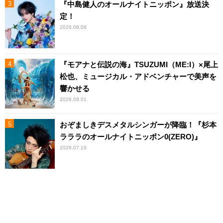
『中島健人のオールナイトニッポン』放送決
定！
2026.08.08
『モアナと伝説の海』TSUZUMI（ME:I）×尾上
松也、ミュージカル・アドベンチャーで美声を
響かせる
2026.08.01
おぞましきデスメタルシンガーが降臨！『杉本
ラララのオールナイトニッポン0(ZERO)』
2026.07.19