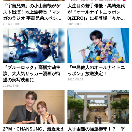
「宇宙兄弟」の小山宙哉がゲ
大注目の若手俳優・黒崎煌代
スト出演！地上波特番『マン
が『オールナイトニッポン
ガのラジオ 宇宙兄弟スペシャ
0(ZERO)』に初登場「今から
ル 』
とてもワクワクしておりま
2026.08.09
2026.08.08
す！」
『ブルーロック』高橋文哉主
『中島健人のオールナイトニ
演、大人気サッカー漫画が待
ッポン』放送決定！
望の実写映画に
2026.08.08
2026.08.08
2PM・CHANSUNG、最近覚え
入手困難の強運御守！？ 平