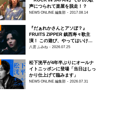
声につられて楽屋を脱走！？
NEWS ONLINE 編集部
2017.08.14
『だぁれかさんとアソぼ？』
FRUITS ZIPPER 鎮西寿々歌主
演！ この遊び、やってはいけま
せん。
八雲 ふみね
2026.07.25
N
松下洸平が4年半ぶりにオールナ
イトニッポンに登場「当日はしっ
かり仕上げて臨みます」
NEWS ONLINE 編集部
2026.07.31
N