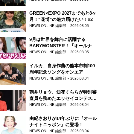
GREEN×EXPO 2027まであと8ヶ
月！“花博”の魅力届けたい！#2
NEWS ONLINE 編集部
2026.08.05
9月は世界を舞台に活躍する
BABYMONSTER！『オールナイ
トニッポンPODCAST』月替わり
NEWS ONLINE 編集部
2026.08.05
パーソナリティ
イルカ、自身作曲の熊本市制100
周年記念ソングをオンエア
NEWS ONLINE 編集部
2026.08.04
朝井リョウ、知花くららが特別審
査員を務めたエッセイコンテスト
の特別番組「#いまあなたに伝え
NEWS ONLINE 編集部
2026.08.04
たいこと」
由紀さおりが14年ぶりに『オール
ナイトニッポン』に登場！
NEWS ONLINE 編集部
2026.08.04