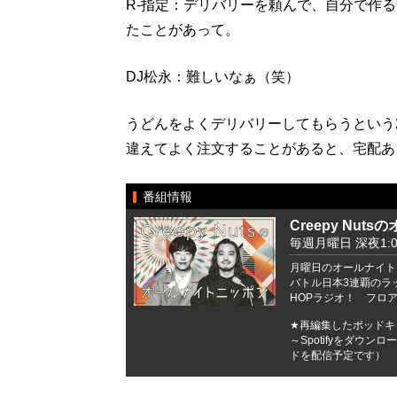
R-指定：デリバリーを頼んで、自分で作
たことがあって。
DJ松永：難しいなぁ（笑）
うどんをよくデリバリーしてもらうという
違えてよく注文することがあると、宅配あ
番組情報
Creepy Nu
毎週月曜日 深夜1:00
月曜日のオールナイトニッ
バトル日本3連覇のラッパ
HOPラジオ！ フロ
★再編集したポッドキャ
～Spotifyをダウ
ドを配信予定です）