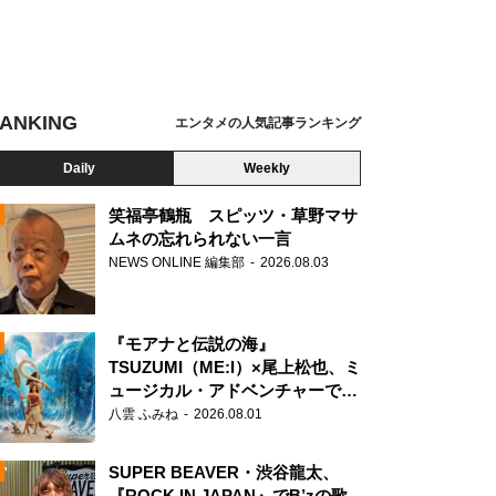
ANKING
エンタメの人気記事ランキング
Daily
Weekly
笑福亭鶴瓶 スピッツ・草野マサ
ムネの忘れられない一言
NEWS ONLINE 編集部
2026.08.03
N
『モアナと伝説の海』
TSUZUMI（ME:I）×尾上松也、ミ
ュージカル・アドベンチャーで美
声を響かせる
八雲 ふみね
2026.08.01
SUPER BEAVER・渋谷龍太、
『ROCK IN JAPAN』でB’zの歌