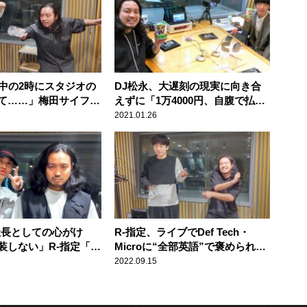
夜中の2時にスタジオの
DJ松永、大遅刻の現実に向き合
て……」梅田サイファ
えずに「1万4000円、自腹で払っ
んぼした結果
て、グリーン車に変えてもらっ
2021.01.26
て……」
、社長としての心がけ
R-指定、ライブでDef Tech・
装しない」R-指定「そ
Microに“全部英語”で褒められ
い」
「何を言ってるのか分らんかっ
2022.09.15
た」