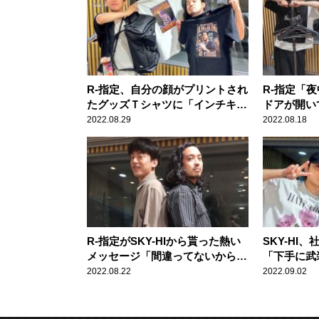
R-指定、自分の顔がプリントされ
R-指定「
たグッズＴシャツに「インチキT
ドアが開い
シャツすぎるわ！」
ーでかくれ
2022.08.29
2022.08.18
R-指定がSKY-HIから貰った熱い
SKY-HI
メッセージ「間違ってないから、
「下手に武
行けよこのまま！」
れはうれし
2022.08.22
2022.09.02