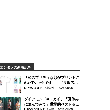
エンタメの新着記事
「私のプリティな顔がプリントさ
れたTシャツです！」『長浜広奈
天下無双』初の番組グッズ発売
NEWS ONLINE 編集部
2026.08.05
ダイアモンド✡ユカイ、「夏休み
に読んでみて」世界的ベストセラ
ー『アナスタシア』を紹介
NEWS ONLINE 編集部
2026.08.05