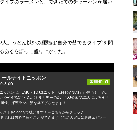
るタイプのラーメンと、できたてのチャーハンが届い
2人。うどん以外の麺類は“自分で茹でるタイプ”を間
るあるを語って盛り上がった。
tsのオールナイトニッポン
-3:00
ポンは、1MC・1DJユニット「Creepy Nuts」が担当！ MC
ー“R-指定”とDJバトル世界一のDJ、“DJ松永”の二人によるHIP-
ア同様、深夜ラジオ界を爆アゲさせます！
ストをSpotifyで聴けます！
⇒こちらからチェック
ンロードすれば無料で聴くことができます（放送の翌日に最新エピソー