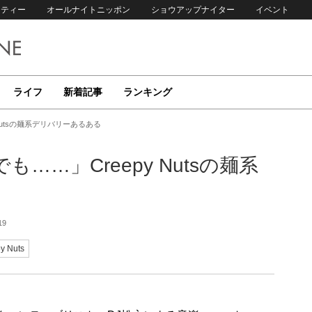
リティー
オールナイトニッポン
ショウアップナイター
イベント
ライフ
新着記事
ランキング
Nutsの麺系デリバリーあるある
……」Creepy Nutsの麺系
19
y Nuts