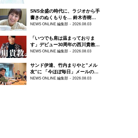
SNS全盛の時代に、ラジオから手
書きのぬくもりを… 鈴木杏樹の
直筆はがきが届く！
NEWS ONLINE 編集部
2026.08.03
『MUSIC10』こちら有楽町駅前
郵便局
「いつでも肩は温まっておりま
す」デビュー30周年の西川貴教が
『オールナイトニッポン』に登
NEWS ONLINE 編集部
2026.08.03
場！
サンド伊達、竹内まりやと”メル
友”に 「今ほぼ毎日」メールのや
り取り明かす
NEWS ONLINE 編集部
2026.08.03