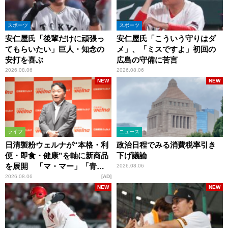
スポーツ
スポーツ
安仁屋氏「後輩だけに頑張っ
安仁屋氏「こういう守りはダ
てもらいたい」巨人・知念の
メ」、「ミスですよ」初回の
安打を喜ぶ
広島の守備に苦言
2026.08.06
2026.08.06
NEW
NEW
ライフ
ニュース
日清製粉ウェルナが“本格・利
政治日程でみる消費税率引き
便・即食・健康”を軸に新商品
下げ議論
を展開 「マ・マー」「青の
2026.08.06
洞窟」ブランドを強化
2026.08.06
AD
NEW
NEW