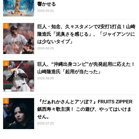
響かせる
2026.08.01
巨人・知念、久々スタメンで2安打1打点！山崎
隆造氏「泥臭さを感じる」、「ジャイアンツに
は少ないタイプ」
2026.08.05
巨人、“沖縄出身コンビ”が先発起用に応えた！
山崎隆造氏「起用が当たった」
2026.08.05
『だぁれかさんとアソぼ？』FRUITS ZIPPER
鎮西寿々歌主演！ この遊び、やってはいけま
せん。
2026.07.25