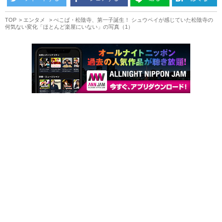
TOP
エンタメ
ぺこぱ・松陰寺、第一子誕生！ シュウペイが感じていた松陰寺の
何気ない変化「ほとんど楽屋にいない」の写真（1）