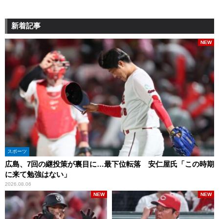
新着記事
NEW
スポーツ
広島、7回の継投策が裏目に…最下位転落 安仁屋氏「この時期
に来て勉強はない」
2026.08.06
NEW
NEW