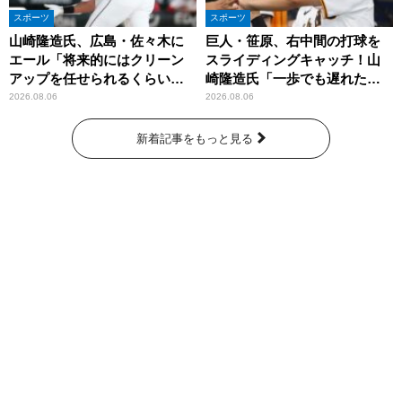
スポーツ
スポーツ
山崎隆造氏、広島・佐々木に
巨人・笹原、右中間の打球を
エール「将来的にはクリーン
スライディングキャッチ！山
アップを任せられるくらいま
崎隆造氏「一歩でも遅れた
では成長して」
ら…」
2026.08.06
2026.08.06
新着記事をもっと見る