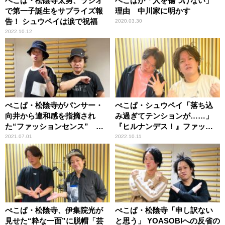
ぺこぱ・松陰寺太勇、ラジオ
ぺこぱが「人を傷つけない」
で第一子誕生をサプライズ報
理由 中川家に明かす
告！ シュウペイは涙で祝福
2020.03.30
2022.10.12
ぺこぱ・松陰寺がパンサー・
ぺこぱ・シュウペイ「落ち込
向井から違和感を指摘され
み過ぎてテンションが……」
た“ファッションセンス” シ
『ヒルナンデス！』ファッシ
ュウペイも「すごくわかる」
ョン企画で本気参戦、結果に
2021.07.01
2022.10.11
と共感
驚き
ぺこぱ・松陰寺、伊集院光が
ぺこぱ・松陰寺「申し訳ない
見せた“粋な一面”に脱帽「芸
と思う」 YOASOBIへの反省の