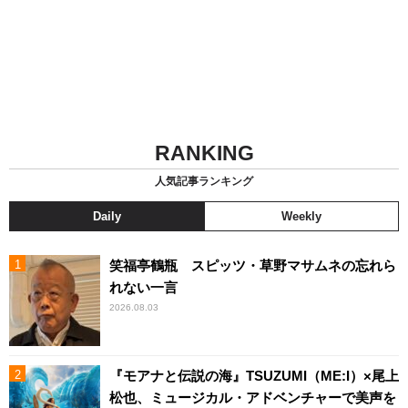
RANKING
人気記事ランキング
Daily
Weekly
笑福亭鶴瓶 スピッツ・草野マサムネの忘れら
れない一言
2026.08.03
『モアナと伝説の海』TSUZUMI（ME:I）×尾上
松也、ミュージカル・アドベンチャーで美声を