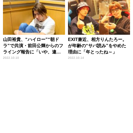
山田裕貴、“ハイロー”“朝ド
EXIT兼近、相方りんたろー。
ラ”で共演・前田公輝からのフ
が年齢の“サバ読み”をやめた
ライング報告に「いや、違う
理由に「年とったね～」
かすら分からない！（笑）」
2022.10.10
2022.10.14