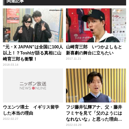
関連記事
“元・X JAPAN”は全国に100人
山崎育三郎 いつかよしもと
以上！？Toshlが語る真相に山
新喜劇の舞台に立ちたい
崎育三郎も衝撃！
2017.11.21
2018.03.14
ウエンツ瑛士 イギリス留学
フジ藤井弘輝アナ、父・藤井
した本当の理由
フミヤを見て「父のようには
なれないな」と思った理由を
2022.02.27
告白
2022.03.29