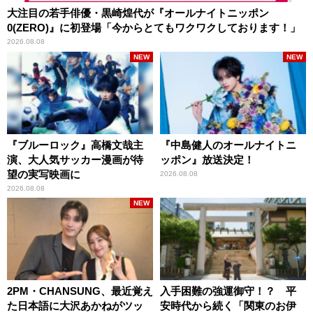
大注目の若手俳優・黒崎煌代が『オールナイトニッポン
0(ZERO)』に初登場「今からとてもワクワクしております！」
2026.08.08
NEW
NEW
『ブルーロック』高橋文哉主
『中島健人のオールナイトニ
演、大人気サッカー漫画が待
ッポン』放送決定！
望の実写映画に
2026.08.08
2026.08.08
NEW
2PM・CHANSUNG、最近覚え
入手困難の強運御守！？ 平
た日本語に大沢あかねがツッ
安時代から続く「関東のお伊