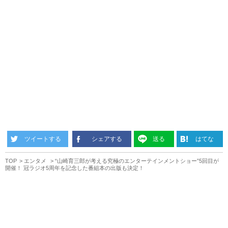
ツイートする
シェアする
送る
はてな
TOP
エンタメ
“山崎育三郎が考える究極のエンターテインメントショー”5回目が
開催！ 冠ラジオ5周年を記念した番組本の出版も決定！