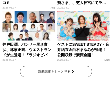
コミ
勢さま」、芝大神宮にてラン
パンプスが合格祈願！
2026.08.07
AD
2026.08.07
井戸田潤、パンサー尾形貴
ゲストにSWEET STEADY・音
弘、林家正蔵、ウエストラン
井結衣＆白石まゆみが登場！
ドが生登場！『ラジオビバリ
公開収録で素顔全開！
ー昼ズ』
2026.08.07
2026.08.07
AD
新着記事をもっと見る