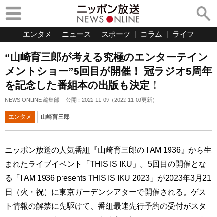
エンタメ
ニュース
スポーツ
コラム
ライフ
“山崎育三郎が考える究極のエンターテイン
メントショー”5回目が開催！ 冠ラジオ5周年
を記念した番組本の出版も決定！
NEWS ONLINE 編集部
公開：
2022-11-09
（
2022-11-09
更新）
エンタメ
山崎育三郎
ニッポン放送の人気番組『山崎育三郎の I AM 1936』から生
まれたライブイベント「THIS IS IKU」。5回目の開催とな
る「I AM 1936 presents THIS IS IKU 2023」が2023年3月21
日（火・祝）に東京ガーデンシアターで開催される。ゲス
ト情報の解禁に先駆けて、番組最速先行予約の受付がスタ