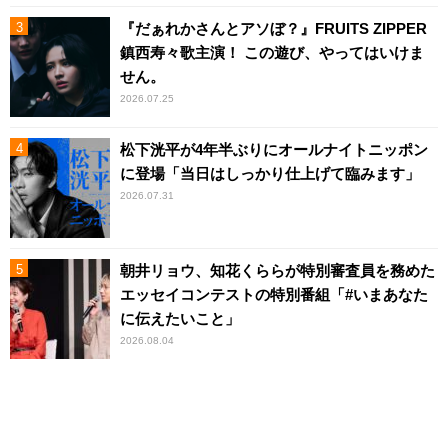
『だぁれかさんとアソぼ？』FRUITS ZIPPER
鎮西寿々歌主演！ この遊び、やってはいけま
せん。
2026.07.25
松下洸平が4年半ぶりにオールナイトニッポン
に登場「当日はしっかり仕上げて臨みます」
2026.07.31
朝井リョウ、知花くららが特別審査員を務めた
エッセイコンテストの特別番組「#いまあなた
に伝えたいこと」
2026.08.04