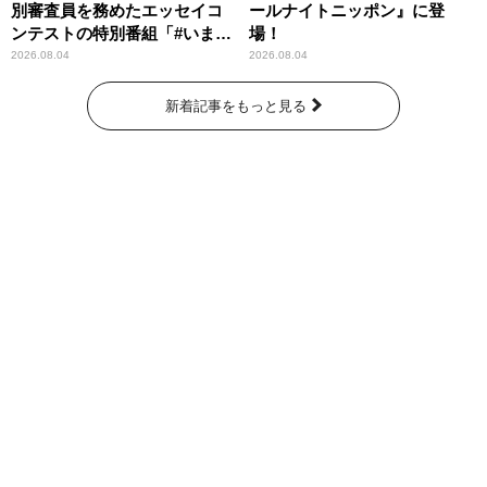
別審査員を務めたエッセイコ
ールナイトニッポン』に登
ンテストの特別番組「#いまあ
場！
なたに伝えたいこと」
2026.08.04
2026.08.04
新着記事をもっと見る