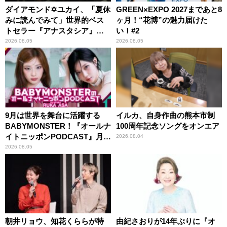
ダイアモンド✡ユカイ、「夏休
GREEN×EXPO 2027まであと8
みに読んでみて」世界的ベス
ヶ月！“花博”の魅力届けた
トセラー『アナスタシア』を
い！#2
紹介
2026.08.05
2026.08.05
9月は世界を舞台に活躍する
イルカ、自身作曲の熊本市制
BABYMONSTER！『オールナ
100周年記念ソングをオンエア
イトニッポンPODCAST』月替
2026.08.04
わりパーソナリティ
2026.08.05
朝井リョウ、知花くららが特
由紀さおりが14年ぶりに『オ