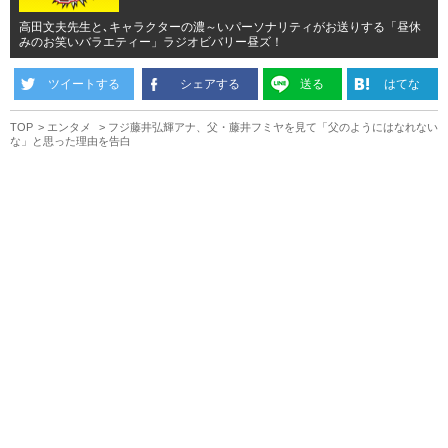
高田文夫先生と､キャラクターの濃～いパーソナリティがお送りする「昼休
みのお笑いバラエティー」ラジオビバリー昼ズ！
ツイートする
シェアする
送る
はてな
TOP
エンタメ
フジ藤井弘輝アナ、父・藤井フミヤを見て「父のようにはなれない
な」と思った理由を告白