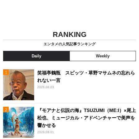
RANKING
エンタメの人気記事ランキング
Daily
Weekly
笑福亭鶴瓶 スピッツ・草野マサムネの忘れら
れない一言
2026.08.03
『モアナと伝説の海』TSUZUMI（ME:I）×尾上
松也、ミュージカル・アドベンチャーで美声を
響かせる
2026.08.01