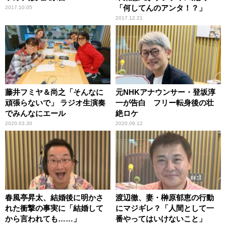
「何してんのアンタ！？」
2017.10.05
2017.12.21
藤井フミヤ＆尚之「そんなに
元NHKアナウンサー・登坂淳
頑張らないで」 ラジオ生演奏
一が告白 フリー転身後の壮
でみんなにエール
絶ロケ
2020.03.30
2020.09.12
春風亭昇太、結婚後に明かさ
渡辺徹、妻・榊原郁恵の行動
れた衝撃の事実に「結婚して
にマジギレ？「人間として一
から言われても……」
番やってはいけないこと」