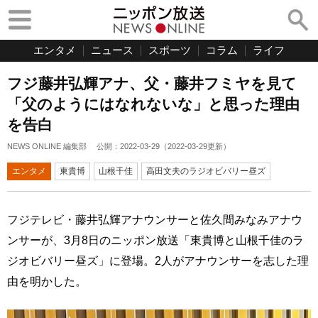
エンタメ
ニュース
スポーツ
コラム
ライフ
フジ藤井弘輝アナ、父・藤井フミヤを見て
「父のようにはなれないな」と思った理由
を告白
NEWS ONLINE 編集部
公開：
2022-03-29
（
2022-03-29
更新）
エンタメ
東貴博
山根千佳
高田文夫のラジオビバリー昼ズ
フジテレビ・藤井弘輝アナウンサーと佐久間みなみアナウ
ンサーが、3月8日のニッポン放送「東貴博と山根千佳のラ
ジオビバリー昼ズ」に登場。2人がアナウンサーを志した理
由を明かした。