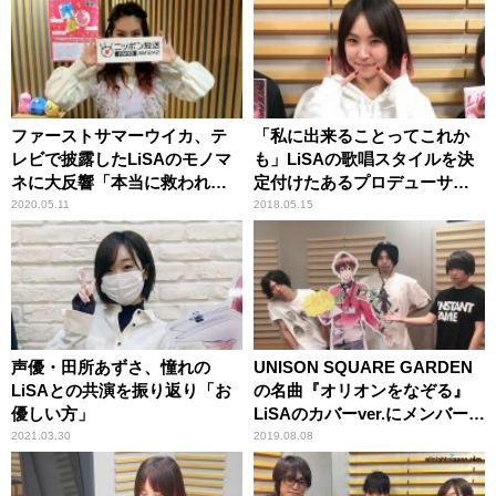
ファーストサマーウイカ、テ
「私に出来ることってこれか
レビで披露したLiSAのモノマ
も」LiSAの歌唱スタイルを決
ネに大反響「本当に救われ
定付けたあるプロデューサー
た」
の言葉
2020.05.11
2018.05.15
声優・田所あずさ、憧れの
UNISON SQUARE GARDEN
LiSAとの共演を振り返り「お
の名曲『オリオンをなぞる』
優しい方」
LiSAのカバーver.にメンバー感
動
2021.03.30
2019.08.08