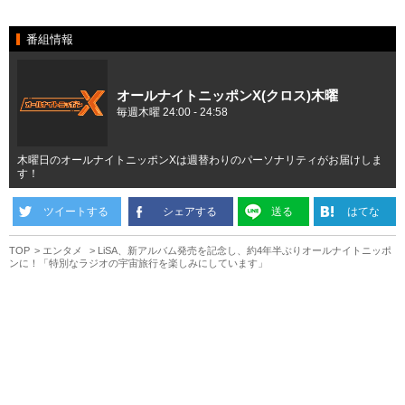
番組情報
オールナイトニッポンX(クロス)木曜
毎週木曜 24:00 - 24:58
木曜日のオールナイトニッポンXは週替わりのパーソナリティがお届けしま
す！
ツイートする
シェアする
送る
はてな
TOP
エンタメ
LiSA、新アルバム発売を記念し、約4年半ぶりオールナイトニッポ
ンに！「特別なラジオの宇宙旅行を楽しみにしています」