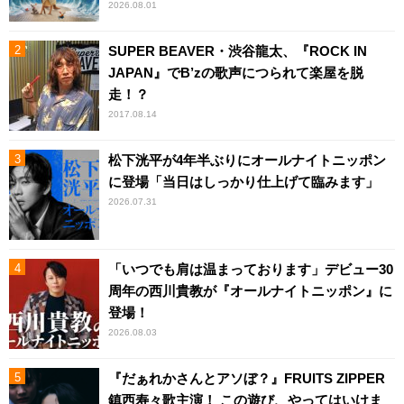
2026.08.01
SUPER BEAVER・渋谷龍太、『ROCK IN
JAPAN』でB’zの歌声につられて楽屋を脱
走！？
2017.08.14
松下洸平が4年半ぶりにオールナイトニッポン
に登場「当日はしっかり仕上げて臨みます」
2026.07.31
「いつでも肩は温まっております」デビュー30
周年の西川貴教が『オールナイトニッポン』に
登場！
2026.08.03
『だぁれかさんとアソぼ？』FRUITS ZIPPER
鎮西寿々歌主演！ この遊び、やってはいけま