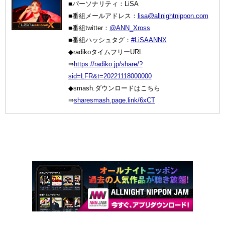
■パーソナリティ：LiSA
■番組メールアドレス：
lisa@allnightnippon.com
■番組twitter：
@ANN_Xross
■番組ハッシュタグ：
#LiSAANNX
◆radikoタイムフリーURL
⇒
https://radiko.jp/share/?
sid=LFR&t=20221118000000
◆smash.ダウンロードはこちら
⇒
sharesmash.page.link/6xCT