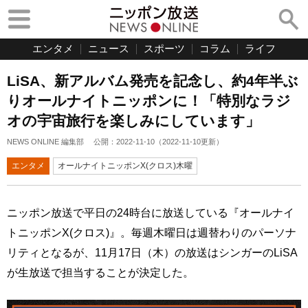
エンタメ
ニュース
スポーツ
コラム
ライフ
LiSA、新アルバム発売を記念し、約4年半ぶ
りオールナイトニッポンに！「特別なラジ
オの宇宙旅行を楽しみにしています」
NEWS ONLINE 編集部
公開：
2022-11-10
（
2022-11-10
更新）
エンタメ
オールナイトニッポンX(クロス)木曜
ニッポン放送で平日の24時台に放送している『オールナイ
トニッポンX(クロス)』。毎週木曜日は週替わりのパーソナ
リティとなるが、11月17日（木）の放送はシンガーのLiSA
が生放送で担当することが決定した。