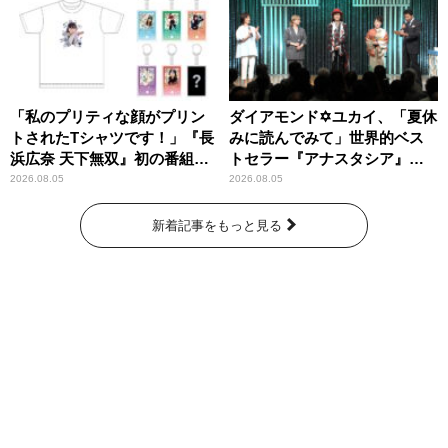
「私のプリティな顔がプリン
ダイアモンド✡ユカイ、「夏休
トされたTシャツです！」『長
みに読んでみて」世界的ベス
浜広奈 天下無双』初の番組グ
トセラー『アナスタシア』を
ッズ発売
紹介
2026.08.05
2026.08.05
新着記事をもっと見る