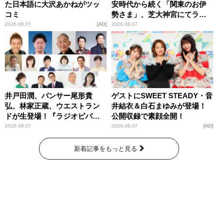
た日本語に大沢あかねがツッ
安時代から続く「関東のお伊
コミ
勢さま」、芝大神宮にてラン
パンプスが合格祈願！
2026.08.07
AD
2026.08.07
井戸田潤、パンサー尾形貴
ゲストにSWEET STEADY・音
弘、林家正蔵、ウエストラン
井結衣＆白石まゆみが登場！
ドが生登場！『ラジオビバリ
公開収録で素顔全開！
ー昼ズ』
2026.08.07
2026.08.07
AD
新着記事をもっと見る