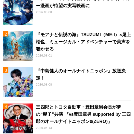
ー漫画が待望の実写映画に
2026.08.08
『モアナと伝説の海』TSUZUMI（ME:I）×尾上
松也、ミュージカル・アドベンチャーで美声を
響かせる
2026.08.01
『中島健人のオールナイトニッポン』放送決
定！
2026.08.08
三四郎とトヨタ自動車・豊田章男会長が夢
の“親子”共演 『vs豊田章男 supported by 三四
郎のオールナイトニッポン0(ZERO)』
2026.06.13