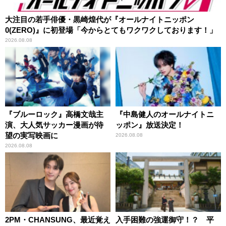
大注目の若手俳優・黒崎煌代が『オールナイトニッポン
0(ZERO)』に初登場「今からとてもワクワクしております！」
2026.08.08
『ブルーロック』高橋文哉主
『中島健人のオールナイトニ
演、大人気サッカー漫画が待
ッポン』放送決定！
望の実写映画に
2026.08.08
2026.08.08
2PM・CHANSUNG、最近覚え
入手困難の強運御守！？ 平