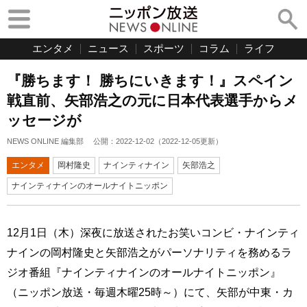
エンタメ
ニュース
スポーツ
コラム
ライフ
『勝ちます！ 勝ちにいきます！』スペイン
戦直前、矢部浩之の元に日本代表選手からメ
ッセージが
NEWS ONLINE 編集部
公開：
2022-12-02
（
2022-12-05
更新）
エンタメ
岡村隆史
ナインティナイン
矢部浩之
ナインティナインのオールナイトニッポン
12月1日（木）深夜に放送されたお笑いコンビ・ナインティ
ナインの岡村隆史と矢部浩之がパーソナリティを務めるラ
ジオ番組『ナインティナインのオールナイトニッポン』
（ニッポン放送・毎週木曜25時～）にて、矢部が中東・カ