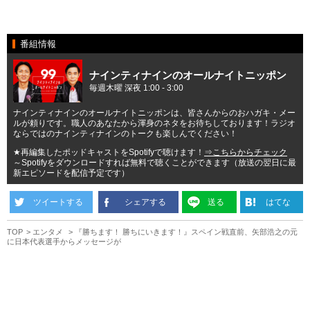
番組情報
ナインティナインのオールナイトニッポン
毎週木曜 深夜 1:00 - 3:00
ナインティナインのオールナイトニッポンは、皆さんからのおハガキ・メー
ルが頼りです。職人のあなたから渾身のネタをお待ちしております！ラジオ
ならではのナインティナインのトークも楽しんでください！
★再編集したポッドキャストをSpotifyで聴けます！
⇒こちらからチェック
～Spotifyをダウンロードすれば無料で聴くことができます（放送の翌日に最
新エピソードを配信予定です）
ツイートする
シェアする
送る
はてな
TOP
エンタメ
『勝ちます！ 勝ちにいきます！』スペイン戦直前、矢部浩之の元
に日本代表選手からメッセージが