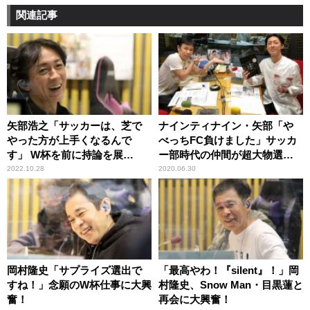
関連記事
矢部浩之「サッカーは、芝で
ナインティナイン・矢部「や
やった方が上手くなるんで
べっちFC負けました」サッカ
す」 W杯を前に持論を展
ー部時代の仲間が超大物選手
開！？
と友人関係だった
2022.10.28
2020.06.30
岡村隆史「サプライズ選出で
「最高やわ！『silent』！」岡
すね！」念願のW杯仕事に大興
村隆史、Snow Man・目黒蓮と
奮！
再会に大興奮！