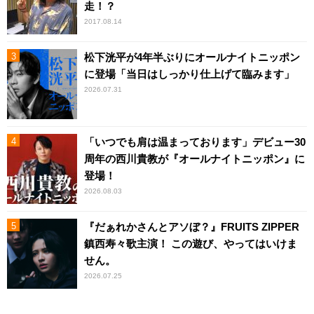
走！？
2017.08.14
松下洸平が4年半ぶりにオールナイトニッポン
に登場「当日はしっかり仕上げて臨みます」
2026.07.31
「いつでも肩は温まっております」デビュー30
周年の西川貴教が『オールナイトニッポン』に
登場！
2026.08.03
『だぁれかさんとアソぼ？』FRUITS ZIPPER
鎮西寿々歌主演！ この遊び、やってはいけま
せん。
2026.07.25