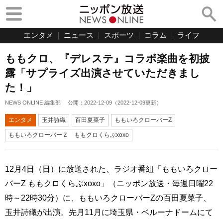
エンタメ
ニュース
スポーツ
コラム
ライフ
ももクロ、『デレステ』コラボ楽曲を初披
露「サプライズ出演させていただきまし
た！」
NEWS ONLINE 編集部
公開：
2022-12-09
（
2022-12-09
更新）
エンタメ
玉井詩織
百田夏菜子
ももいろクローバーZ
ももいろクローバーＺ ももクロくらぶxoxo
12月4日（日）に放送された、ラジオ番組「ももいろクロー
バーZ ももクロくらぶxoxo」（ニッポン放送・毎週日曜22
時～22時30分）に、ももいろクローバーZの百田夏菜子、
玉井詩織が出演。先月11月に埼玉県・ベルーナドームにて