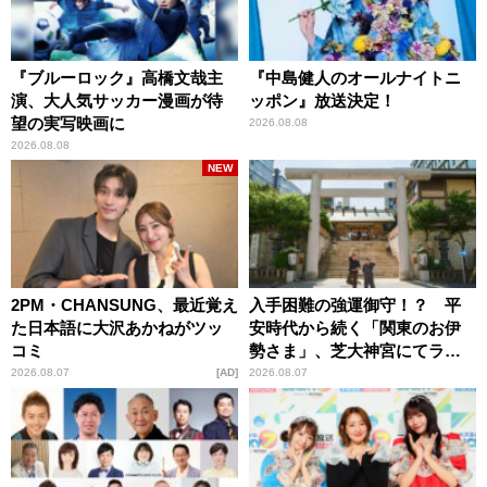
『ブルーロック』高橋文哉主
『中島健人のオールナイトニ
演、大人気サッカー漫画が待
ッポン』放送決定！
望の実写映画に
2026.08.08
2026.08.08
NEW
2PM・CHANSUNG、最近覚え
入手困難の強運御守！？ 平
た日本語に大沢あかねがツッ
安時代から続く「関東のお伊
コミ
勢さま」、芝大神宮にてラン
パンプスが合格祈願！
2026.08.07
AD
2026.08.07