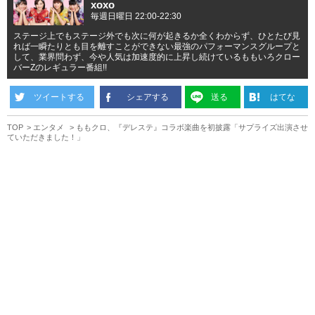
xoxo
毎週日曜日 22:00-22:30
ステージ上でもステージ外でも次に何が起きるか全くわからず、ひとたび見
れば一瞬たりとも目を離すことができない最強のパフォーマンスグループと
して、業界問わず、今や人気は加速度的に上昇し続けているももいろクロー
バーZのレギュラー番組!!
ツイートする
シェアする
送る
はてな
TOP
エンタメ
ももクロ、『デレステ』コラボ楽曲を初披露「サプライズ出演させ
ていただきました！」