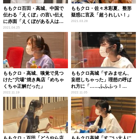
ももクロ百田・高城、中国で
ももクロ・佐々木彩夏、整形
伝わる「えくぼ」の言い伝え
疑惑に言及「超うれしい！」
に赤面「えくぼがある人は忘
2021.03.28
れられない人がいて……」
2021.04.25
ももクロ・高城、嗅覚で見つ
ももクロ高城「すみません、
けた“穴場”焼き鳥店「めちゃ
妄想しちゃった」理想の呼ば
くちゃ正解だった」
れ方に「……ふふふっ！
（笑）」
2022.11.19
2022.11.05
ももクロ・百田「どうやら店
ももクロ高城「すごい大人に