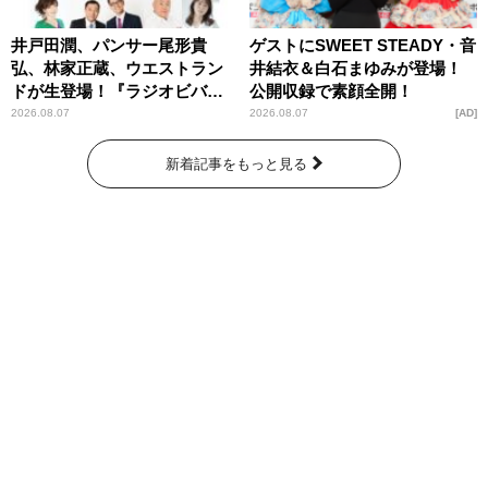
井戸田潤、パンサー尾形貴
ゲストにSWEET STEADY・音
弘、林家正蔵、ウエストラン
井結衣＆白石まゆみが登場！
ドが生登場！『ラジオビバリ
公開収録で素顔全開！
ー昼ズ』
2026.08.07
2026.08.07
AD
新着記事をもっと見る