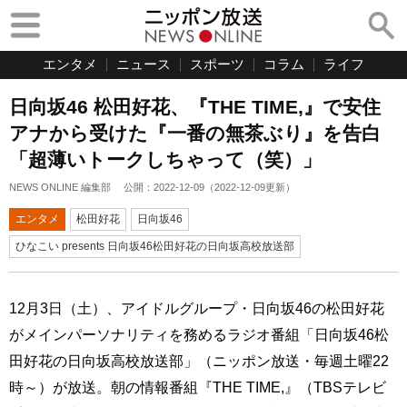
エンタメ
ニュース
スポーツ
コラム
ライフ
日向坂46 松田好花、『THE TIME,』で安住
アナから受けた『一番の無茶ぶり』を告白
「超薄いトークしちゃって（笑）」
NEWS ONLINE 編集部
公開：
2022-12-09
（
2022-12-09
更新）
エンタメ
松田好花
日向坂46
ひなこい presents 日向坂46松田好花の日向坂高校放送部
12月3日（土）、アイドルグループ・日向坂46の松田好花
がメインパーソナリティを務めるラジオ番組「日向坂46松
田好花の日向坂高校放送部」（ニッポン放送・毎週土曜22
時～）が放送。朝の情報番組『THE TIME,』（TBSテレビ