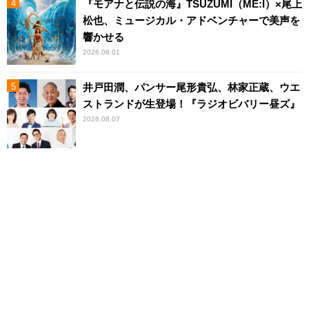
『モアナと伝説の海』TSUZUMI（ME:I）×尾上
松也、ミュージカル・アドベンチャーで美声を
響かせる
2026.08.01
井戸田潤、パンサー尾形貴弘、林家正蔵、ウエ
ストランドが生登場！『ラジオビバリー昼ズ』
2026.08.07