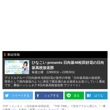
番組情報
ひなこい presents 日向坂46松田好花の日向
坂高校放送部
毎週土曜 22時00分～22時30分
アイドルグループ日向坂46 松田好花が架空の学校「日向坂高校の放送部」
部長として校内放送のように身近で親近感のある放送をお送りしていく番組
です。番組ハッシュタグ #日向坂高校放送部 でツイート♪
ツイートする
シェアする
送る
はてな
TOP
エンタメ
日向坂46 松田好花、『THE TIME,』で安住アナから受けた『一番
の無茶ぶり』を告白「超薄いトークしちゃって（笑）」