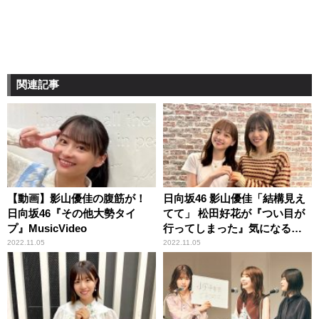
関連記事
【動画】影山優佳の腹筋が！
日向坂46 影山優佳「結構見え
日向坂46『その他大勢タイ
てて」 松田好花が『つい目が
プ』MusicVideo
行ってしまった』気になる衣
装
2022.11.05
2022.11.05