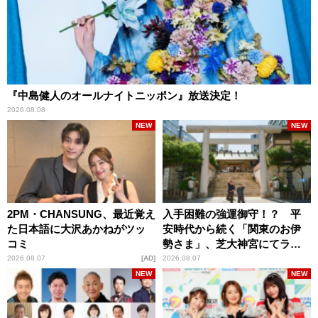
『中島健人のオールナイトニッポン』放送決定！
2026.08.08
NEW
NEW
2PM・CHANSUNG、最近覚え
入手困難の強運御守！？ 平
た日本語に大沢あかねがツッ
安時代から続く「関東のお伊
コミ
勢さま」、芝大神宮にてラン
パンプスが合格祈願！
2026.08.07
AD
2026.08.07
NEW
NEW