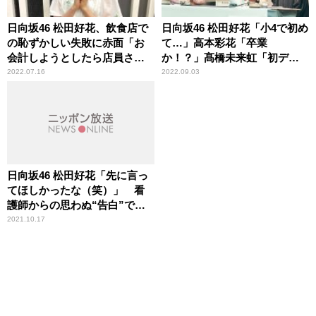
日向坂46 松田好花、飲食店で
日向坂46 松田好花「小4で初め
の恥ずかしい失敗に赤面「お
て…」高本彩花「卒業
会計しようとしたら店員さん
か！？」髙橋未来虹「初デー
が……」
ト！」 どこにも出してない
2022.07.16
2022.09.03
新情報を続々公開の『日向坂
46松田好花の日向坂高校放送
部』公開収録イベントレポー
ト＜前編＞到着！
日向坂46 松田好花「先に言っ
てほしかったな（笑）」 看
護師からの思わぬ“告白”で頭
が真っ白になった顛末を明か
2021.10.17
す