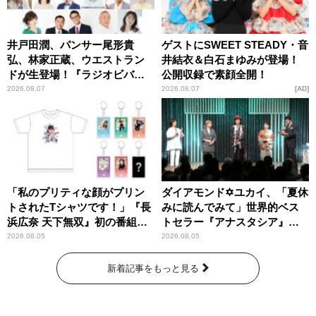
井戸田潤、パンサー尾形貴
ゲストにSWEET STEADY・音
弘、林家正蔵、ウエストラン
井結衣＆白石まゆみが登場！
ドが生登場！『ラジオビバリ
公開収録で素顔全開！
ー昼ズ』
2026.08.07
2026.08.07
AD
「私のプリティな顔がプリン
ダイアモンド✡ユカイ、「夏休
トされたTシャツです！」『長
みに読んでみて」世界的ベス
浜広奈 天下無双』初の番組グ
トセラー『アナスタシア』を
ッズ発売
紹介
2026.08.05
2026.08.05
新着記事をもっと見る