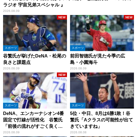
ラジオ 宇宙兄弟スペシャル 』
2026.08.09
NEW
NEW
スポーツ
スポーツ
谷繁氏が挙げたDeNA・松尾の
前田智徳氏が見た今季の広
良さと課題点
島・小園海斗
2026.08.09
2026.08.09
NEW
スポーツ
スポーツ
DeNA、エンカーナシオン4番
5位・中日、8月は6勝1敗！谷
固定で打線が活性化 谷繁氏
繁氏「Aクラスの可能性が出て
「前後の流れがすごく良くな
きていますね」
りましたね」
2026.08.09
2026.08.08