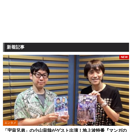
新着記事
NEW
エンタメ
「宇宙兄弟」の小山宙哉がゲスト出演！地上波特番『マンガの