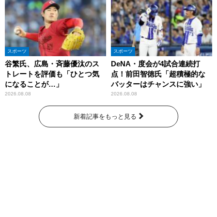
スポーツ
スポーツ
谷繁氏、広島・斉藤優汰のス
DeNA・度会が4試合連続打
トレートを評価も「ひとつ気
点！前田智徳氏「超積極的な
になることが…」
バッターはチャンスに強い」
2026.08.08
2026.08.08
新着記事をもっと見る