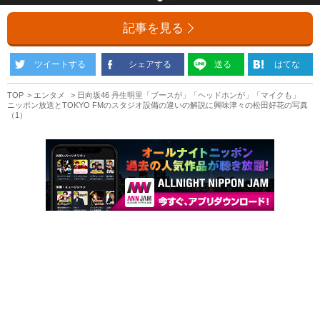
記事を見る
ツイートする
シェアする
送る
はてな
TOP
エンタメ
日向坂46 丹生明里「ブースが」「ヘッドホンが」「マイクも」
ニッポン放送とTOKYO FMのスタジオ設備の違いの解説に興味津々の松田好花の写真
（1）