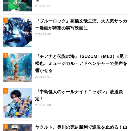
2026.08.07
『ブルーロック』高橋文哉主演、大人気サッカ
ー漫画が待望の実写映画に
2026.08.08
『モアナと伝説の海』TSUZUMI（ME:I）×尾上
松也、ミュージカル・アドベンチャーで美声を
響かせる
2026.08.01
『中島健人のオールナイトニッポン』放送決
定！
2026.08.08
ヤクルト、奥川の完封勝利で連敗を止める！山