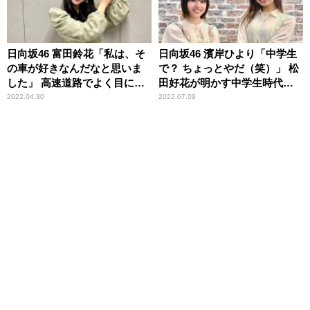
日向坂46 富田鈴花「私は、そ
日向坂46 濱岸ひより「中学生
の車が好きなんだなと思いま
で？ ちょっとやだ（笑）」 松
した」 高速道路でよく目につ
田好花が明かす中学生時代の
く車種を明かす
恥ずかしい一人称に苦笑
2022.04.30
2022.07.09