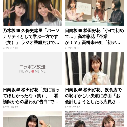
乃木坂46 久保史緒里「パーソ
日向坂46 松田好花「小4で初め
ナリティとして学ぶ一方です
て…」高本彩花「卒業
（笑）」 ラジオ番組だけでな
か！？」髙橋未来虹「初デー
く各局の設備まで詳しい山崎
ト！」 どこにも出してない
2022.07.13
2022.09.03
怜奈に目が点
新情報を続々公開の『日向坂
46松田好花の日向坂高校放送
部』公開収録イベントレポー
ト＜前編＞到着！
日向坂46 松田好花「先に言っ
日向坂46 松田好花、飲食店で
てほしかったな（笑）」 看
の恥ずかしい失敗に赤面「お
護師からの思わぬ“告白”で頭
会計しようとしたら店員さん
が真っ白になった顛末を明か
が……」
2021.10.17
2022.07.16
す