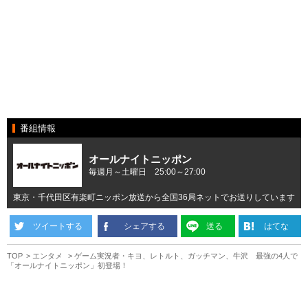
番組情報
オールナイトニッポン
毎週月～土曜日 25:00～27:00
東京・千代田区有楽町ニッポン放送から全国36局ネットでお送りしています
ツイートする
シェアする
送る
はてな
TOP
エンタメ
ゲーム実況者・キヨ、レトルト、ガッチマン、牛沢 最強の4人で
「オールナイトニッポン」初登場！