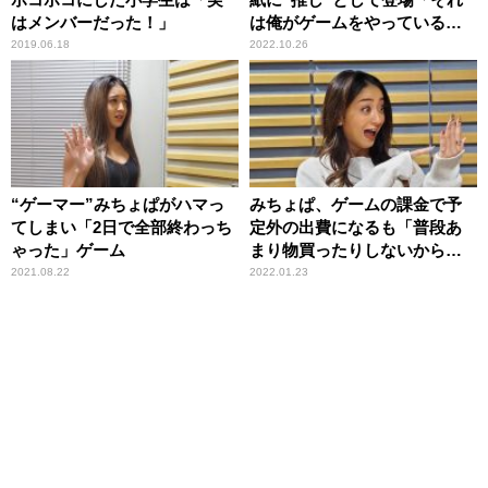
はメンバーだった！」
は俺がゲームをやっている姿
なんじゃないかなってこと
2019.06.18
2022.10.26
で」
“ゲーマー”みちょぱがハマっ
みちょぱ、ゲームの課金で予
てしまい「2日で全部終わっち
定外の出費になるも「普段あ
ゃった」ゲーム
まり物買ったりしないから、
いいじゃん」
2021.08.22
2022.01.23