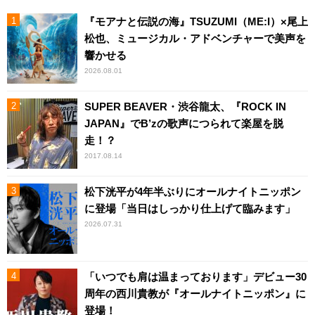
『モアナと伝説の海』TSUZUMI（ME:I）×尾上
松也、ミュージカル・アドベンチャーで美声を
響かせる
2026.08.01
SUPER BEAVER・渋谷龍太、『ROCK IN
JAPAN』でB’zの歌声につられて楽屋を脱
走！？
2017.08.14
松下洸平が4年半ぶりにオールナイトニッポン
に登場「当日はしっかり仕上げて臨みます」
2026.07.31
「いつでも肩は温まっております」デビュー30
周年の西川貴教が『オールナイトニッポン』に
登場！