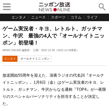
エンタメ
ニュース
スポーツ
コラム
ライフ
ゲーム実況者・キヨ、レトルト、ガッチマ
ン、牛沢 最強の4人で「オールナイトニッ
ポン」初登場！
NEWS ONLINE 編集部
公開：
2022-12-28
（
2022-12-28
更新）
エンタメ
オールナイトニッポン
放送開始55周年を迎えた、深夜ラジオの代名詞『オールナ
イトニッポン』。1月6日（金）はゲーム実況者のキヨ、レ
トルト、ガッチマン、牛沢からなる通称『TOP4』が一夜限
りのスペシャルパーソナリティを担当することが決定し
た。