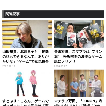
関連記事
山田裕貴、北川景子と「趣味
菅田将暉、スマブラは“プリン
の話もできるなんて、ありが
派” 松坂桃李の濃厚なゲーム
たいな」“ゲーム”で意気投合
話にノリノリ
2022.12.19
2018.05.27
すとぷり・ころん、ゲームで
マヂラブ野田、『JUNON』表
ボコボコにした小学生は「実
紙に“推し”として登場「それ