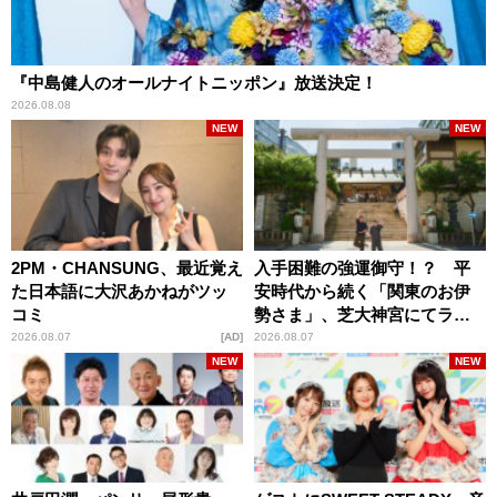
『中島健人のオールナイトニッポン』放送決定！
2026.08.08
NEW
NEW
2PM・CHANSUNG、最近覚え
入手困難の強運御守！？ 平
た日本語に大沢あかねがツッ
安時代から続く「関東のお伊
コミ
勢さま」、芝大神宮にてラン
パンプスが合格祈願！
2026.08.07
AD
2026.08.07
NEW
NEW