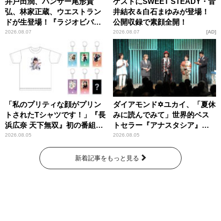
井戸田潤、パンサー尾形貴
ゲストにSWEET STEADY・音
弘、林家正蔵、ウエストラン
井結衣＆白石まゆみが登場！
ドが生登場！『ラジオビバリ
公開収録で素顔全開！
ー昼ズ』
2026.08.07
2026.08.07
AD
「私のプリティな顔がプリン
ダイアモンド✡ユカイ、「夏休
トされたTシャツです！」『長
みに読んでみて」世界的ベス
浜広奈 天下無双』初の番組グ
トセラー『アナスタシア』を
ッズ発売
紹介
2026.08.05
2026.08.05
新着記事をもっと見る