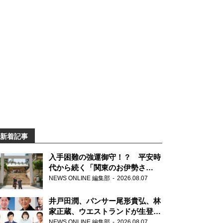
新着記事
入手困難の強運御守！？ 平安時
代から続く「関東のお伊勢さ
ま」、芝大神宮にてランパンプス
NEWS ONLINE 編集部
2026.08.07
が合格祈願！
井戸田潤、パンサー尾形貴弘、林
家正蔵、ウエストランドが生登
場！『ラジオビバリー昼ズ』
NEWS ONLINE 編集部
2026.08.07