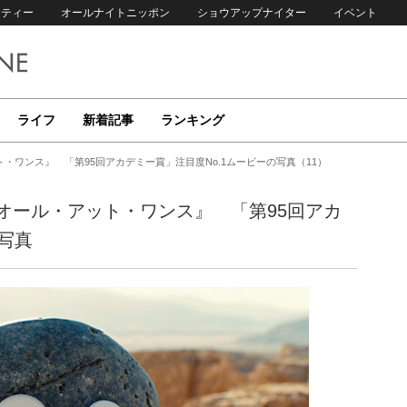
リティー
オールナイトニッポン
ショウアップナイター
イベント
ライフ
新着記事
ランキング
ワンス』 「第95回アカデミー賞」注目度No.1ムービーの写真（11）
オール・アット・ワンス』 「第95回アカ
写真