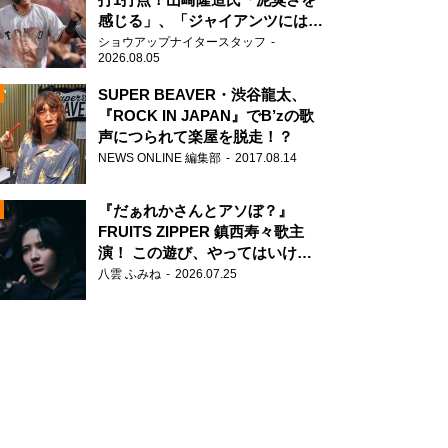
感じる」、「ジャイアンツには少
ないタイプ」
ショウアップナイタースタッフ
2026.08.05
SUPER BEAVER・渋谷龍太、
『ROCK IN JAPAN』でB’zの歌
声につられて楽屋を脱走！？
N
NEWS ONLINE 編集部
2017.08.14
AD
『だぁれかさんとアソぼ？』
FRUITS ZIPPER 鎮西寿々歌主
演！ この遊び、やってはいけま
せん。
八雲 ふみね
2026.07.25
2