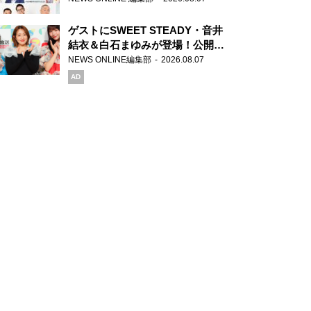
ゲストにSWEET STEADY・音井
結衣＆白石まゆみが登場！公開収
録で素顔全開！
NEWS ONLINE編集部
2026.08.07
AD