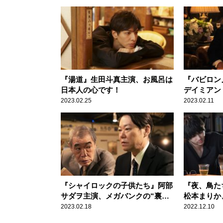
『湯道』生田斗真主演、お風呂は
『バビロン
日本人の心です！
デイミアン
映画讃歌と
2023.02.25
2023.02.11
『シャイロックの子供たち』阿部
『夜、鳥た
サダヲ主演、メガバンクの“裏の
松本まりか
顔”を暴く？
生々しく体
2023.02.18
2022.12.10