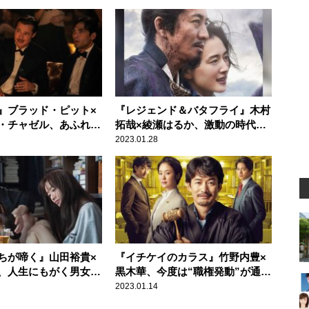
』ブラッド・ピット×
『レジェンド＆バタフライ』木村
・チャゼル、あふれる
拓哉×綾瀬はるか、激動の時代を
新たなる挑戦
生きた夫婦の物語
2023.01.28
ちが啼く』山田裕貴×
『イチケイのカラス』竹野内豊×
、人生にもがく男女を
黒木華、今度は“職権発動”が通じ
現
ない？
2023.01.14