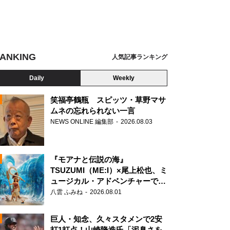
ANKING
人気記事ランキング
Daily
Weekly
笑福亭鶴瓶 スピッツ・草野マサ
ムネの忘れられない一言
NEWS ONLINE 編集部
2026.08.03
N
イブルマンズ』
『モアナと伝説の海』
TSUZUMI（ME:I）×尾上松也、ミ
ュージカル・アドベンチャーで美
声を響かせる
八雲 ふみね
2026.08.01
巨人・知念、久々スタメンで2安
打1打点！山崎隆造氏「泥臭さを