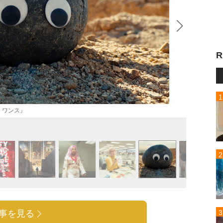
R
・ワンス』
『フェ
事を見る