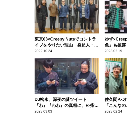
東京03×Creepy Nutsでコントラ
ゆず×Cree
イブをやりたい理由 発起人・オ
色」も披露
ークラ「武道館ライブが、最高だ
ンと音楽を
2022.10.24
2023.02.19
ったんです」
間
DJ松永、深夜の謎ツイート
佐久間P×オ
『わ』『わわ』の真相に、R-指定
「こんなの
「即行マネージャーさんに電
よ！！」度
2023.03.03
2023.02.24
話！」
かす