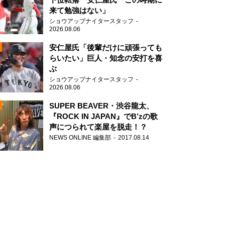
来て勉強はない」
ショウアップナイタースタッフ
2026.08.06
安仁屋氏「後輩だけに頑張っても
らいたい」巨人・知念の安打を喜
ぶ
N
ショウアップナイタースタッフ
AD
2026.08.06
SUPER BEAVER・渋谷龍太、
『ROCK IN JAPAN』でB’zの歌
声につられて楽屋を脱走！？
NEWS ONLINE 編集部
2017.08.14
2