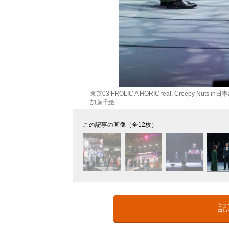
東京03 FROLIC A HORIC feat. Creepy
加藤千絵
この記事の画像（全12枚）
記