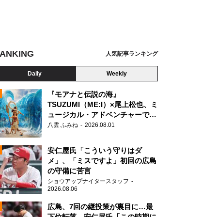
ANKING
人気記事ランキング
Daily
Weekly
『モアナと伝説の海』
TSUZUMI（ME:I）×尾上松也、ミ
ュージカル・アドベンチャーで美
N
声を響かせる
八雲 ふみね
2026.08.01
 FROLIC A HORIC feat. Creepy Nuts in日本武道館 なんと括っていいか、ま
絵
安仁屋氏「こういう守りはダ
メ」、「ミスですよ」初回の広島
の守備に苦言
ショウアップナイタースタッフ
2026.08.06
広島、7回の継投策が裏目に…最
下位転落 安仁屋氏「この時期に