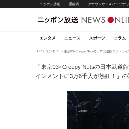
ニッポン放送
番組表
アナウンサー＆パーソナ
エンタメ
ニュース
スポーツ
コラム
TOP
エンタメ
東京03×Creepy Nutsの日本武道館コン
「東京03×Creepy Nutsの日
インメントに3万6千人が熱狂！」の