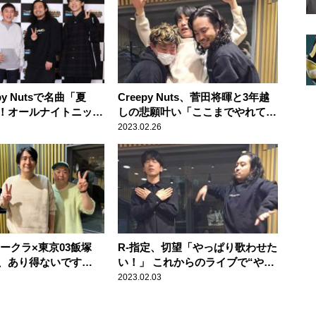
py Nutsで名曲「夏
Creepy Nuts、菅田将暉と3年越
！オールナイトニッポ
しの悲願叶い「ここまでやれてこ
語り尽くした贅沢な時
なかったことが全部、本当に報わ
2023.02.26
れた」
ークラ×東京03飯塚
R-指定、切望「やっぱり歌わせた
、あり得ないです
い！」 これからのライブで“やり
肝を抜かれた芸人を明
たいこと”語る
2023.02.03