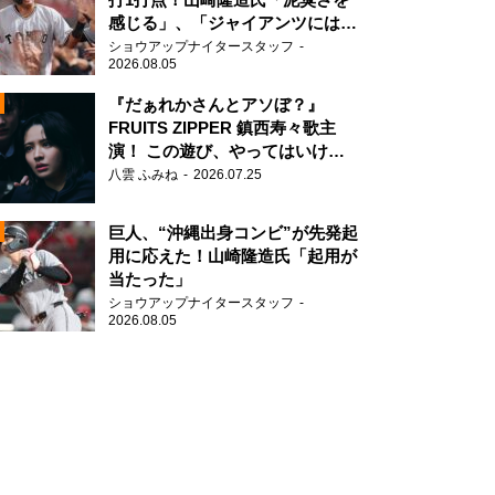
感じる」、「ジャイアンツには少
ないタイプ」
ショウアップナイタースタッフ
2026.08.05
『だぁれかさんとアソぼ？』
FRUITS ZIPPER 鎮西寿々歌主
演！ この遊び、やってはいけま
N
せん。
八雲 ふみね
2026.07.25
AD
巨人、“沖縄出身コンビ”が先発起
用に応えた！山崎隆造氏「起用が
当たった」
ショウアップナイタースタッフ
2026.08.05
2