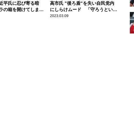
近平氏に忍び寄る暗
高市氏 “後ろ盾“を失い自民党内
ラの箱を開けてしまっ
にしらけムード 「守ろうという
命」
機運乏しい」
2023.03.09