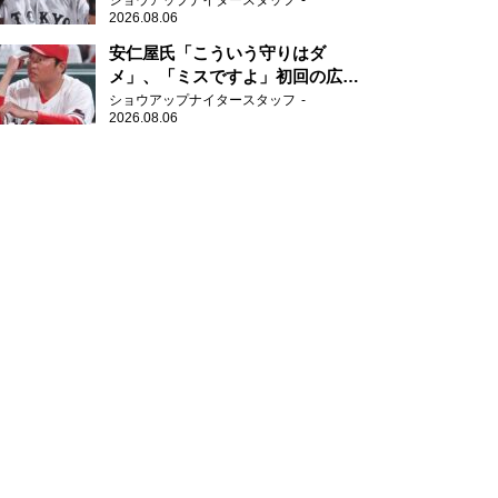
ショウアップナイタースタッフ
2026.08.06
安仁屋氏「こういう守りはダ
メ」、「ミスですよ」初回の広島
の守備に苦言
ショウアップナイタースタッフ
2026.08.06