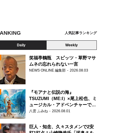
ANKING
人気記事ランキング
Daily
Weekly
笑福亭鶴瓶 スピッツ・草野マサ
ムネの忘れられない一言
NEWS ONLINE 編集部
2026.08.03
N
見 右からJAXA津田雄一教授、澤田弘崇ファンクションマネージャ、名大・渡辺誠
『モアナと伝説の海』
TSUZUMI（ME:I）×尾上松也、ミ
ュージカル・アドベンチャーで美
声を響かせる
八雲 ふみね
2026.08.01
巨人・知念、久々スタメンで2安
打1打点！山崎隆造氏「泥臭さを