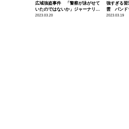
広域強盗事件 「警察が泳がせて
強すぎる習
いたのではないか」ジャーナリス
雲 パンド
トが解説
た「白紙革
2023.03.20
2023.03.19