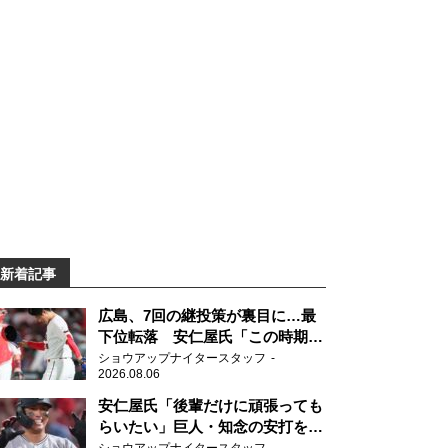
新着記事
広島、7回の継投策が裏目に…最
下位転落 安仁屋氏「この時期に
来て勉強はない」
ショウアップナイタースタッフ
2026.08.06
安仁屋氏「後輩だけに頑張っても
らいたい」巨人・知念の安打を喜
ぶ