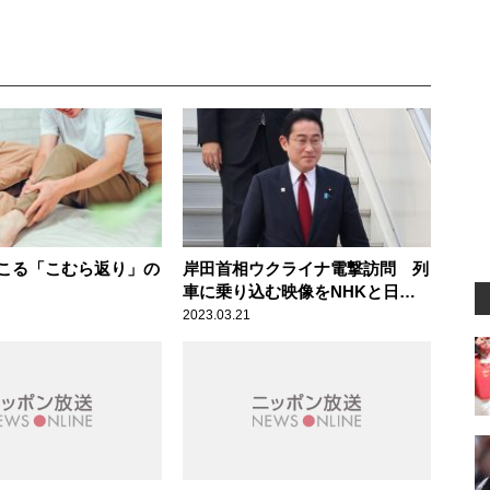
こる「こむら返り」の
岸田首相ウクライナ電撃訪問 列
車に乗り込む映像をNHKと日テ
レが撮れたのは「意図的なリー
2023.03.21
ク」辛坊治郎が持論