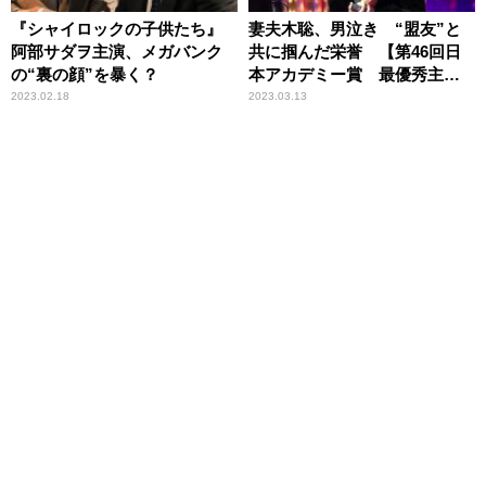
『シャイロックの子供たち』
妻夫木聡、男泣き “盟友”と
阿部サダヲ主演、メガバンク
共に掴んだ栄誉 【第46回日
の“裏の顔”を暴く？
本アカデミー賞 最優秀主演
男優賞】
2023.02.18
2023.03.13