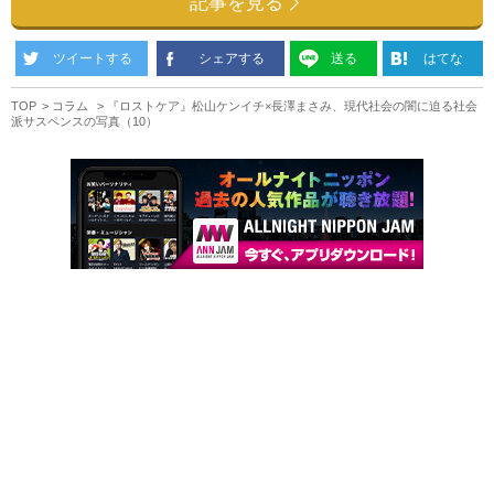
記事を見る
ツイートする
シェアする
送る
はてな
TOP
コラム
『ロストケア』松山ケンイチ×長澤まさみ、現代社会の闇に迫る社会
派サスペンスの写真（10）