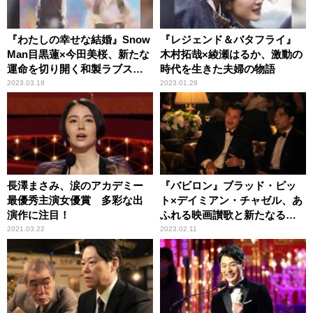
『わたしの幸せな結婚』Snow
『レジェンド＆バタフライ』
Man目黒蓮×今田美桜、新たな
木村拓哉×綾瀬はるか、激動の
運命を切り開く和製ラブスト
時代を生きた夫婦の物語
ーリー
2023.03.18
2023.01.28
長澤まさみ、涙のアカデミー
『バビロン』ブラッド・ピッ
最優秀主演女優賞 多彩な出
ト×デイミアン・チャゼル、あ
演作に注目！
ふれる映画讃歌と新たなる挑
戦
2021.03.22
2023.02.11