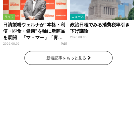
ライフ
ニュース
日清製粉ウェルナが“本格・利
政治日程でみる消費税率引き
便・即食・健康”を軸に新商品
下げ議論
を展開 「マ・マー」「青の
2026.08.06
洞窟」ブランドを強化
2026.08.06
AD
新着記事をもっと見る