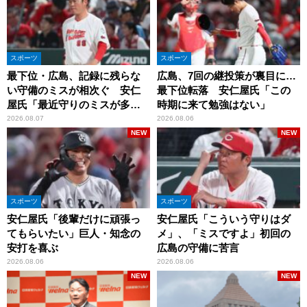
スポーツ
スポーツ
最下位・広島、記録に残らな
広島、7回の継投策が裏目に…
い守備のミスが相次ぐ 安仁
最下位転落 安仁屋氏「この
屋氏「最近守りのミスが多
時期に来て勉強はない」
い」
2026.08.07
2026.08.06
NEW
NEW
スポーツ
スポーツ
安仁屋氏「後輩だけに頑張っ
安仁屋氏「こういう守りはダ
てもらいたい」巨人・知念の
メ」、「ミスですよ」初回の
安打を喜ぶ
広島の守備に苦言
2026.08.06
2026.08.06
NEW
NEW