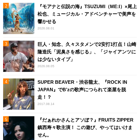
『モアナと伝説の海』TSUZUMI（ME:I）×尾上
松也、ミュージカル・アドベンチャーで美声を
響かせる
2026.08.01
巨人・知念、久々スタメンで2安打1打点！山崎
隆造氏「泥臭さを感じる」、「ジャイアンツに
は少ないタイプ」
2026.08.05
SUPER BEAVER・渋谷龍太、『ROCK IN
JAPAN』でB’zの歌声につられて楽屋を脱
走！？
2017.08.14
『だぁれかさんとアソぼ？』FRUITS ZIPPER
鎮西寿々歌主演！ この遊び、やってはいけま
せん。