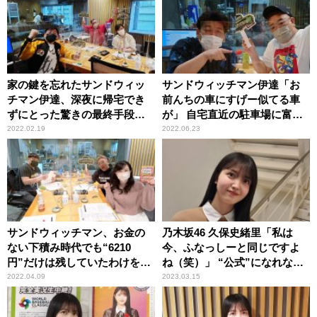
家の鍵を忘れたサンドウィッ
サンドウィッチマン伊達「お
チマン伊達、深夜に帰宅でき
前んちの車にすげー似てる車
ずにとった驚きの最終手段
が」 自宅直近の駐車場に富澤
「だって入れないんだもん」
の車がしれっと停まっていた
2022.02.19
2022.06.23
理由
サンドウィッチマン、お金の
乃木坂46 久保史緒里「私は
ない下積み時代でも“6210
今、ふなっしーと同じですよ
円”だけは残していたわけを明
ね（笑）」 “公式”になれな
かす「いくらお金がなくて
い“自称”NPB女子広報部の立
2022.04.09
2023.03.15
も……」
ち位置を苦笑