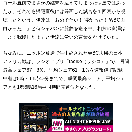
ゴール直前でまさかの結末を迎えてしまった伊達ではあっ
たが、それでも帰宅直後には録画した試合を１回表から視
聴したという。伊達は「おめでたい！ 凄かった！ WBC面
白かった！」と侍ジャパンに賛辞を送る中、相方の富澤は
「よく我慢したよ」と伊達に労いの言葉をかけていた。
ちなみに、ニッポン放送で生中継されたWBC決勝の日本－
アメリカ戦は、ラジオアプリ「radiko（ラジコ）」で、瞬間
最高シェア67・3％、平均シェア61・1％を速報値で記録。
中継は8時～11時43分までで、瞬間最高シェア、平均シェ
アとも1都6県16局中同時間帯首位となった。