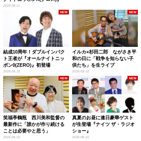
2026.08.11
NEW
NEW
結成10周年！ダブルインパク
イルカ×杉田二郎 ながさき平
ト王者が『オールナイトニッ
和の日に「戦争を知らない子
ポン0(ZERO)』初登場
供たち」を生ライブ
2026.08.10
2026.08.10
NEW
NEW
笑福亭鶴瓶 西川美和監督の
真夏のお昼に連日豪華ゲスト
最新作に「誰かが作り続ける
が生登場『ナイツ ザ・ラジオ
ことは必要やと思う」
ショー』
2026.08.10
2026.08.10