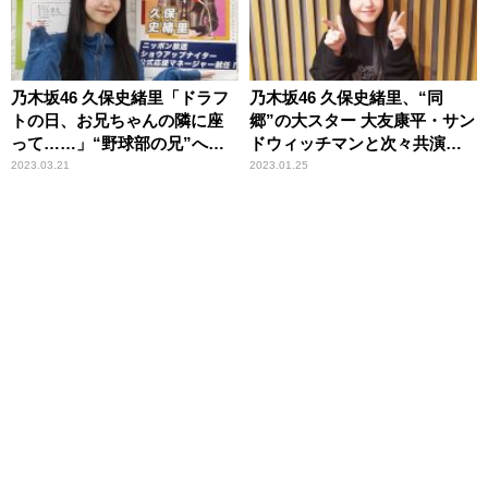
乃木坂46 久保史緒里「ドラフ
乃木坂46 久保史緒里、“同
トの日、お兄ちゃんの隣に座
郷”の大スター 大友康平・サン
って……」“野球部の兄”への
ドウィッチマンと次々共演で
憧れ熱弁
感激「同じ宮城県民として共
2023.03.21
2023.01.25
演させていただけると思って
いませんでした」