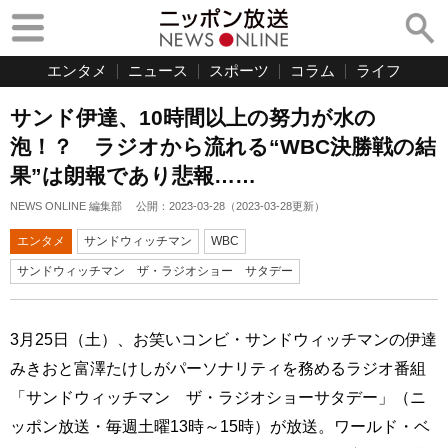
エンタメ
ニュース
スポーツ
コラム
ライフ
サンド伊達、10時間以上の努力が水の
泡！？ ラジオから流れる“WBC決勝戦の結
果”は朗報であり悲報……
NEWS ONLINE 編集部
公開：
2023-03-28
（
2023-03-28
更新）
エンタメ
サンドウィッチマン
WBC
サンドウィッチマン ザ・ラジオショー サタデー
3月25日（土）、お笑いコンビ・サンドウィッチマンの伊達
みきおと富澤たけしがパーソナリティを務めるラジオ番組
「サンドウィッチマン ザ・ラジオショーサタデー」（ニ
ッポン放送・毎週土曜13時～15時）が放送。ワールド・ベ