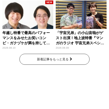
NEW
年越し特番で最高のパフォー
「宇宙兄弟」の小山宙哉がゲ
マンスをみせたお笑いコン
スト出演！地上波特番『マン
ビ・ガクヅケが満を持して
ガのラジオ 宇宙兄弟スペシャ
『オールナイトニッポン
ル 』
2026.08.10
2026.08.09
0(ZERO)』に登場！
新着記事をもっと見る