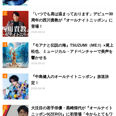
「いつでも肩は温まっております」デビュー30
周年の西川貴教が『オールナイトニッポン』に
登場！
2026.08.03
『モアナと伝説の海』TSUZUMI（ME:I）×尾上
松也、ミュージカル・アドベンチャーで美声を
響かせる
2026.08.01
『中島健人のオールナイトニッポン』放送決
定！
2026.08.08
大注目の若手俳優・黒崎煌代が『オールナイト
ニッポン0(ZERO)』に初登場「今からとてもワ