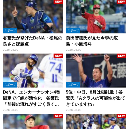
NEW
NEW
スポーツ
スポーツ
谷繁氏が挙げたDeNA・松尾の
前田智徳氏が見た今季の広
良さと課題点
島・小園海斗
2026.08.09
2026.08.09
NEW
NEW
スポーツ
スポーツ
DeNA、エンカーナシオン4番
5位・中日、8月は6勝1敗！谷
固定で打線が活性化 谷繁氏
繁氏「Aクラスの可能性が出て
「前後の流れがすごく良くな
きていますね」
りましたね」
2026.08.09
2026.08.08
NEW
NEW