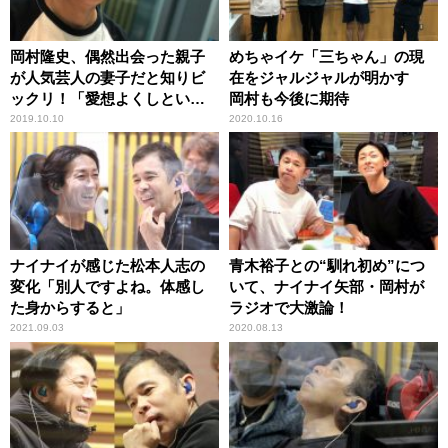
岡村隆史、偶然出会った親子
めちゃイケ「三ちゃん」の現
が人気芸人の妻子だと知りビ
在をジャルジャルが明かす
ックリ！「愛想よくしといて
岡村も今後に期待
良かった」
2019.10.10
2020.10.16
ナイナイが感じた松本人志の
青木裕子との“馴れ初め”につ
変化「別人ですよね。体感し
いて、ナイナイ矢部・岡村が
た身からすると」
ラジオで大激論！
2021.09.03
2020.08.13