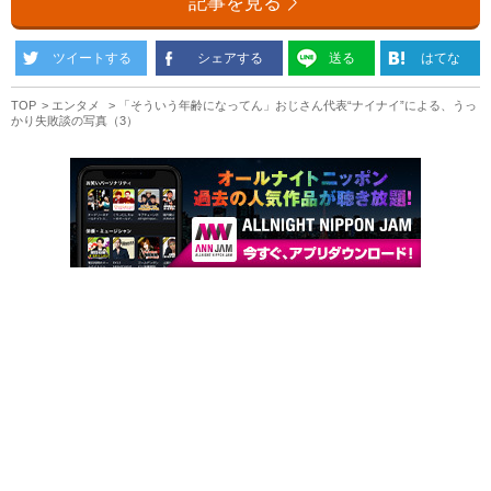
記事を見る
ツイートする
シェアする
送る
はてな
TOP
エンタメ
「そういう年齢になってん」おじさん代表“ナイナイ”による、うっ
かり失敗談の写真（3）