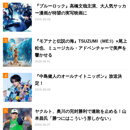
『ブルーロック』高橋文哉主演、大人気サッカ
ー漫画が待望の実写映画に
2026.08.08
『モアナと伝説の海』TSUZUMI（ME:I）×尾上
松也、ミュージカル・アドベンチャーで美声を
響かせる
2026.08.01
『中島健人のオールナイトニッポン』放送決
定！
2026.08.08
ヤクルト、奥川の完封勝利で連敗を止める！山
本昌氏「勝つにはこういう形しかない」
2026.08.07