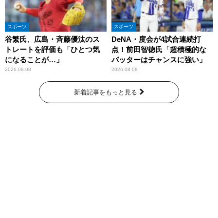
スポーツ
スポーツ
谷繁氏、広島・斉藤優汰のス
DeNA・度会が4試合連続打
トレートを評価も「ひとつ気
点！前田智徳氏「超積極的な
になることが…」
バッターはチャンスに強い」
2026.08.08
2026.08.08
新着記事をもっと見る