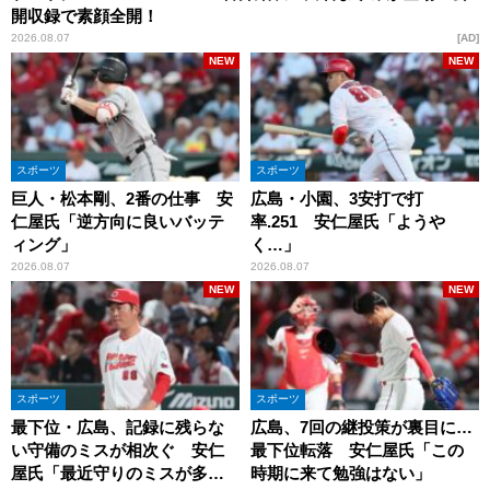
開収録で素顔全開！
2026.08.07
AD
NEW
NEW
スポーツ
スポーツ
巨人・松本剛、2番の仕事 安
広島・小園、3安打で打
仁屋氏「逆方向に良いバッテ
率.251 安仁屋氏「ようや
ィング」
く…」
2026.08.07
2026.08.07
NEW
NEW
スポーツ
スポーツ
最下位・広島、記録に残らな
広島、7回の継投策が裏目に…
い守備のミスが相次ぐ 安仁
最下位転落 安仁屋氏「この
屋氏「最近守りのミスが多
時期に来て勉強はない」