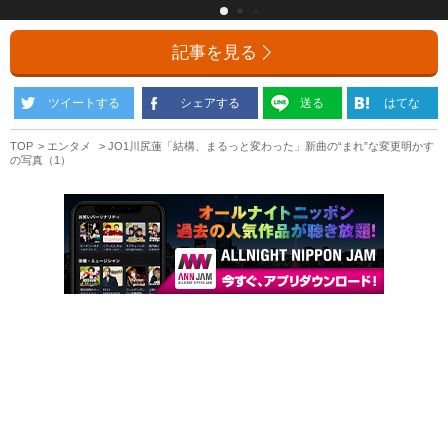
記事を見る
ツイートする
シェアする
送る
はてな
TOP
エンタメ
JO1川尻蓮「結構、まるっと変わった」新曲の“まれ”な変更明かす
の写真（1）