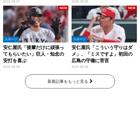
い」
2026.08.07
2026.08.06
NEW
NEW
スポーツ
スポーツ
安仁屋氏「後輩だけに頑張っ
安仁屋氏「こういう守りはダ
てもらいたい」巨人・知念の
メ」、「ミスですよ」初回の
安打を喜ぶ
広島の守備に苦言
2026.08.06
2026.08.06
新着記事をもっと見る