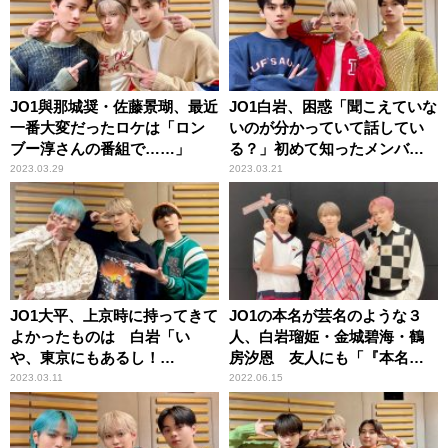
JO1與那城奨・佐藤景瑚、最近
JO1白岩、困惑「聞こえていな
一番大変だったロケは「ロン
いのが分かっていて話してい
ブー淳さんの番組で……」
る？」初めて知ったメンバー
の車内事情
2023.03.29
2023.03.21
JO1大平、上京時に持ってきて
JO1の本名が芸名のような３
よかったものは 白岩「い
人、白岩瑠姫・金城碧海・鶴
や、東京にもあるし！
房汐恩 友人にも「『本名
（笑）」
は？』って聞かれた」
2023.03.11
2022.06.15