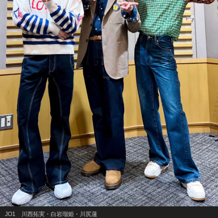
JO1 川西拓実・白岩瑠姫・川尻蓮