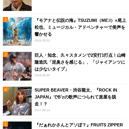
『モアナと伝説の海』TSUZUMI（ME:I）×尾上
松也、ミュージカル・アドベンチャーで美声を
響かせる
2026.08.01
巨人・知念、久々スタメンで2安打1打点！山崎
隆造氏「泥臭さを感じる」、「ジャイアンツに
は少ないタイプ」
2026.08.05
SUPER BEAVER・渋谷龍太、『ROCK IN
JAPAN』でB’zの歌声につられて楽屋を脱
走！？
2017.08.14
『だぁれかさんとアソぼ？』FRUITS ZIPPER