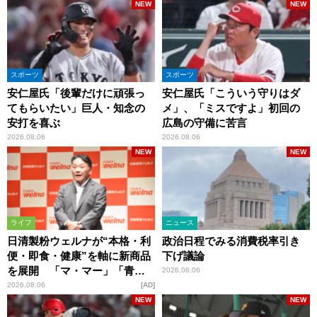
NEW
NEW
スポーツ
スポーツ
安仁屋氏「後輩だけに頑張っ
安仁屋氏「こういう守りはダ
てもらいたい」巨人・知念の
メ」、「ミスですよ」初回の
安打を喜ぶ
広島の守備に苦言
2026.08.06
2026.08.06
NEW
NEW
ライフ
ニュース
日清製粉ウェルナが“本格・利
政治日程でみる消費税率引き
便・即食・健康”を軸に新商品
下げ議論
を展開 「マ・マー」「青の
2026.08.06
洞窟」ブランドを強化
2026.08.06
AD
NEW
NEW