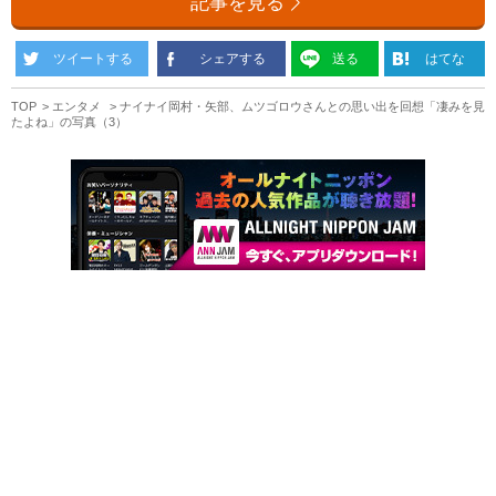
記事を見る
ツイートする
シェアする
送る
はてな
TOP
エンタメ
ナイナイ岡村・矢部、ムツゴロウさんとの思い出を回想「凄みを見
たよね」の写真（3）