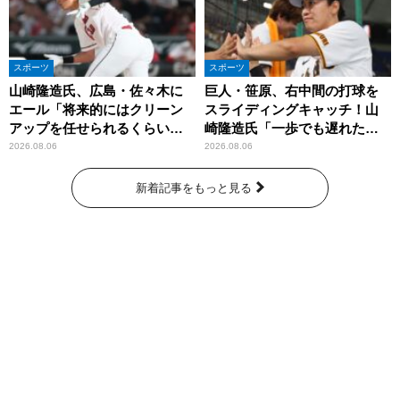
スポーツ
スポーツ
山崎隆造氏、広島・佐々木に
巨人・笹原、右中間の打球を
エール「将来的にはクリーン
スライディングキャッチ！山
アップを任せられるくらいま
崎隆造氏「一歩でも遅れた
では成長して」
ら…」
2026.08.06
2026.08.06
新着記事をもっと見る