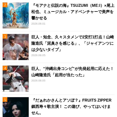
『モアナと伝説の海』TSUZUMI（ME:I）×尾上
松也、ミュージカル・アドベンチャーで美声を
響かせる
2026.08.01
巨人・知念、久々スタメンで2安打1打点！山崎
隆造氏「泥臭さを感じる」、「ジャイアンツに
は少ないタイプ」
2026.08.05
巨人、“沖縄出身コンビ”が先発起用に応えた！
山崎隆造氏「起用が当たった」
2026.08.05
『だぁれかさんとアソぼ？』FRUITS ZIPPER
鎮西寿々歌主演！ この遊び、やってはいけま
せん。