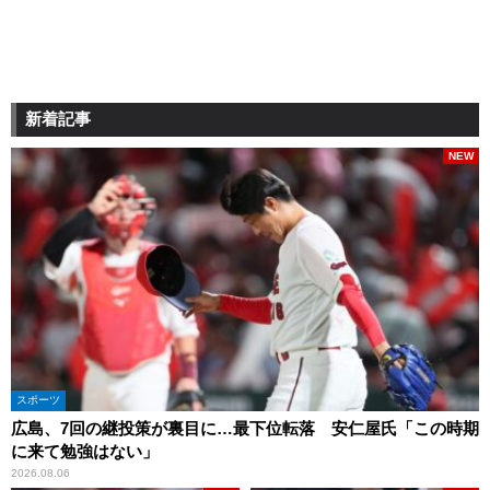
新着記事
NEW
スポーツ
広島、7回の継投策が裏目に…最下位転落 安仁屋氏「この時期
に来て勉強はない」
2026.08.06