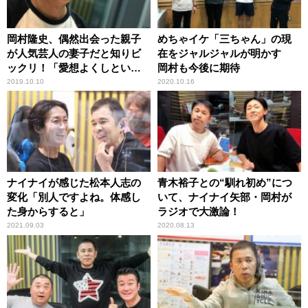
岡村隆史、偶然出会った親子
めちゃイケ「三ちゃん」の現
が人気芸人の妻子だと知りビ
在をジャルジャルが明かす
ックリ！「愛想よくしといて
岡村も今後に期待
良かった」
2019.10.10
2020.10.16
ナイナイが感じた松本人志の
青木裕子との“馴れ初め”につ
変化「別人ですよね。体感し
いて、ナイナイ矢部・岡村が
た身からすると」
ラジオで大激論！
2021.09.03
2020.08.13